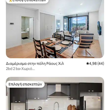
Επιλογή επισκεπτών
Κορυφαία επιλογή επισκεπτών
Διαμέρισμα στην πόλη Ράους Χιλ
Μέση βαθμολογ
4,98 (44)
2bd 2 ba•Χωριό
Tallawong•Μετρό•Ολοκαίνουργιο•Ηλιοβασίλεμα
Επιλογή επισκεπτών
Επιλογή επισκεπτών