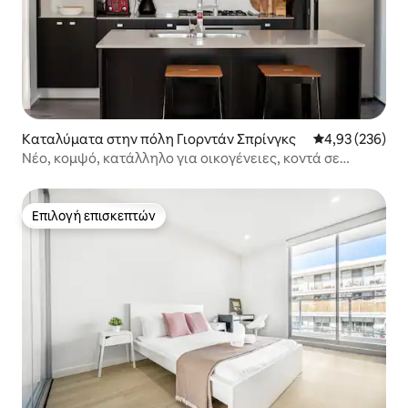
Καταλύματα στην πόλη Γιορντάν Σπρίνγκς
Μέση βαθμολογί
4,93 (236)
Νέο, κομψό, κατάλληλο για οικογένειες, κοντά σε
καταστήματα και το Πένριθ
Επιλογή επισκεπτών
Επιλογή επισκεπτών