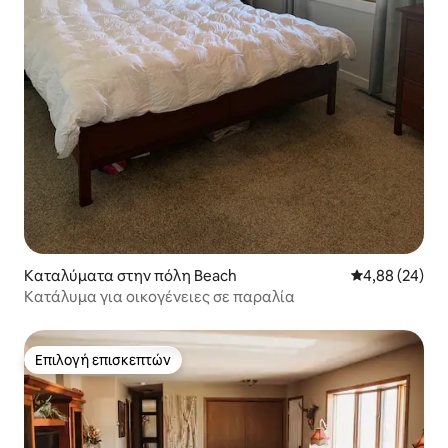
Καταλύματα στην πόλη Beach
Μέση βαθμολογ
4,88 (24)
Κατάλυμα για οικογένειες σε παραλία
Επιλογή επισκεπτών
Επιλογή επισκεπτών