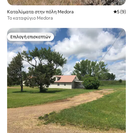
Καταλύματα στην πόλη Medora
Μέση βαθμ
5 (9)
Το καταφύγιο Medora
Επιλογή επισκεπτών
Επιλογή επισκεπτών