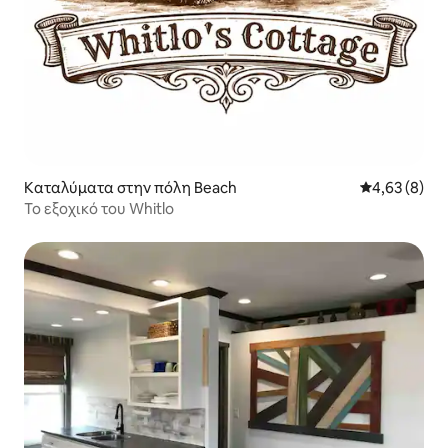
Καταλύματα στην πόλη Beach
Μέση βαθμολο
4,63 (8)
Το εξοχικό του Whitlo