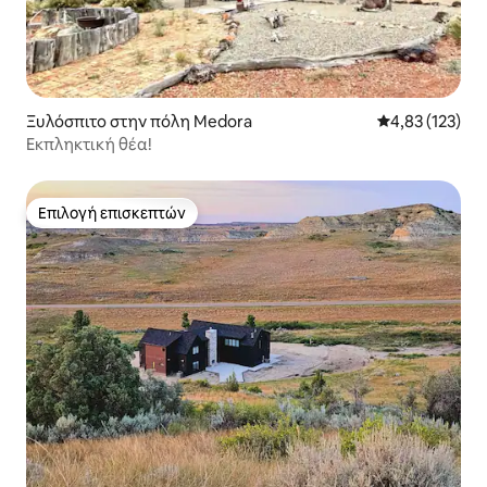
Ξυλόσπιτο στην πόλη Medora
Μέση βαθμολογί
4,83 (123)
Εκπληκτική θέα!
Επιλογή επισκεπτών
Επιλογή επισκεπτών