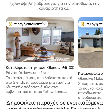
έχουν υψηλή βαθμολογία για την τοποθεσία, την
καθαριότητα κ.ά.
Επιλογή επισκεπτών
Επιλογή επισκ
Κορυφαία επιλογή επισκεπτών
Κορυφαία επιλογ
Καταλύματα στην πόλη Glendiv
Μέση βαθμολογία: 5 στα 5, 
5 (30)
e
Ράντσο Yellowstone River
Καταλύματα στην
Το κατάλυμά μας, που βρίσκεται κοντά
ndive
Glendive Makoshi
στο Glendive, προσφέρει μια γαλήνια
Χαλαρώστε με την
ιδιωτική απόδραση δίπλα στον
το ήσυχο καταφύγ
εμβληματικό ποταμό Yellowstone.
υπνοδωμάτια και 
Αποσυνδεθείτε και χαλαρώστε εκεί που
υπνοδωμάτια κύρ
η περιπέτεια συναντά την ηρεμία.
Δημοφιλείς παροχές σε ενοικιαζόμενα
περιλαμβάνουν δι
Απολαύστε μια αυθεντική εμπειρία στη
ένα προσφέρει επ