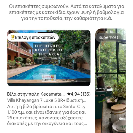
Οι επισκέπτες συμφωνούν: Αυτά τα καταλύματα για
επισκέπτες με κατοικίδια έχουν υψηλή βαθμολογία
για την τοποθεσία, την καθαριότητα κ.ά.
Επιλογή επισκεπτών
Superhost
Κορυφαία επιλογή επισκεπτών
Superhost
Βίλα στην πόλη Kecamatan
Μέση βαθμολογία: 4,94 στα 5, 1
4,94 (136)
Babakan Madang
Villa Khayangan 7 Luxe 5 BR+Ιδιωτική
πισίνα 26 επισκέπτες
Αυτή η βίλα βρίσκεται στο Sentul City
1.100 τ.μ. και είναι ιδανική για έως και
26 επισκέπτες, κάνοντας αξέχαστες
διακοπές με την οικογένεια και τους
φίλους σας. Αφεθείτε στο μεγαλείο