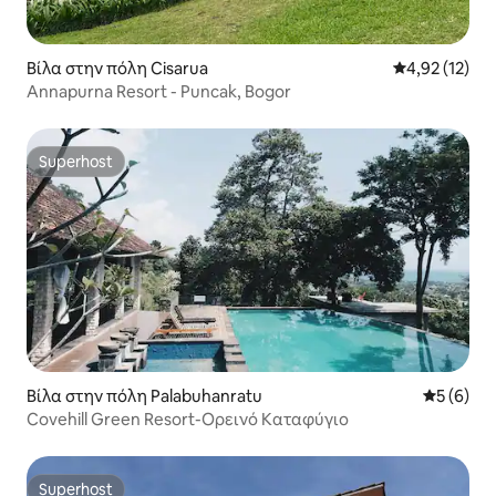
Βίλα στην πόλη Cisarua
Μέση βαθμολο
4,92 (12)
Annapurna Resort - Puncak, Bogor
Superhost
Superhost
Βίλα στην πόλη Palabuhanratu
Μέση βαθμ
5 (6)
Covehill Green Resort-Ορεινό Καταφύγιο
Superhost