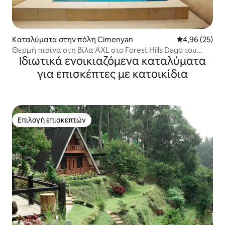
Καταλύματα στην πόλη Cimenyan
Μέση βαθμολογ
4,96 (25)
Θερμή πισίνα στη βίλα AXL στο Forest Hills Dago του
Ιδιωτικά ενοικιαζόμενα καταλύματα
Μπαντούνγκ
για επισκέπτες με κατοικίδια
Επιλογή επισκεπτών
Επιλογή επισκεπτών