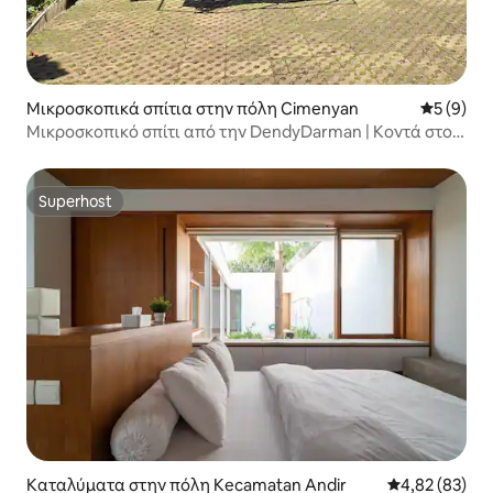
Μικροσκοπικά σπίτια στην πόλη Cimenyan
Μέση βαθμ
5 (9)
Μικροσκοπικό σπίτι από την DendyDarman | Κοντά στο
θέρετρο Dago Pakar
Superhost
Superhost
Καταλύματα στην πόλη Kecamatan Andir
Μέση βαθμολογ
4,82 (83)