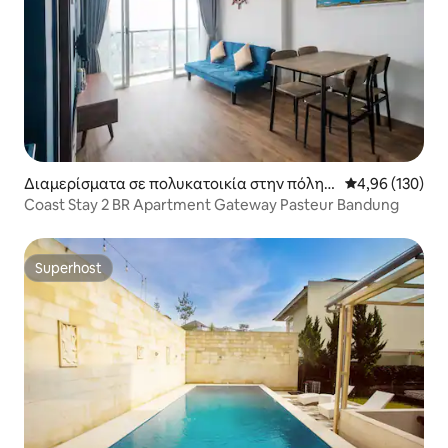
Διαμερίσματα σε πολυκατοικία στην πόλη K
Μέση βαθμολογί
4,96 (130)
ecamatan Cicendo
Coast Stay 2 BR Apartment Gateway Pasteur Bandung
Superhost
Superhost