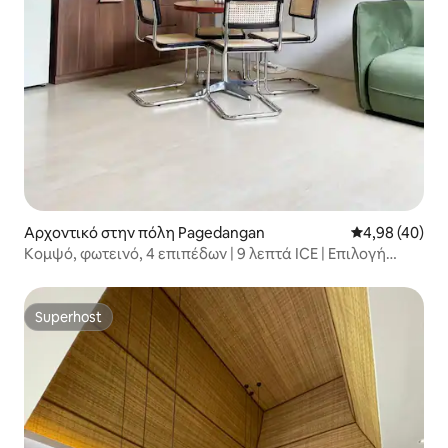
Αρχοντικό στην πόλη Pagedangan
Μέση βαθμολογ
4,98 (40)
Κομψό, φωτεινό, 4 επιπέδων | 9 λεπτά ICE | Επιλογή
δημιουργού
Superhost
Superhost