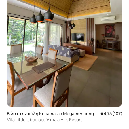
Βίλα στην πόλη Kecamatan Megamendung
Μέση βαθμολογ
4,75 (107)
Villa Little Ubud στο Vimala Hills Resort