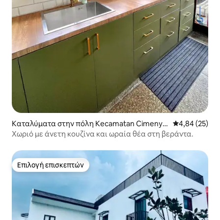
Καταλύματα στην πόλη Kecamatan Cimenya
Μέση βαθμολογ
4,84 (25)
n
Χωριό με άνετη κουζίνα και ωραία θέα στη βεράντα.
Επιλογή επισκεπτών
Επιλογή επισκεπτών