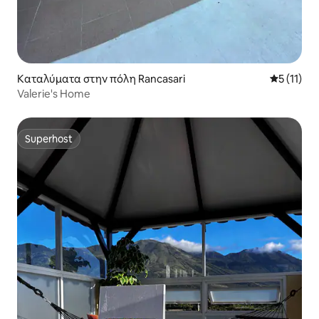
Καταλύματα στην πόλη Rancasari
Μέση βαθμ
5 (11)
Valerie's Home
Superhost
Superhost