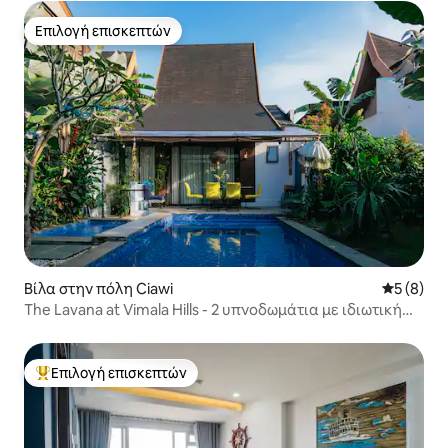
Επιλογή επισκεπτών
Επιλογή επισκεπτών
Βίλα στην πόλη Ciawi
Μέση βαθμ
5 (8)
The Lavana at Vimala Hills - 2 υπνοδωμάτια με ιδιωτική
πισίνα
Επιλογή επισκεπτών
Κορυφαία επιλογή επισκεπτών