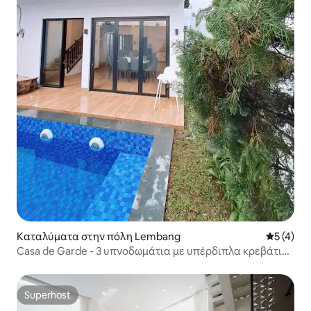
Καταλύματα στην πόλη Lembang
Μέση βαθμ
5 (4)
Casa de Garde - 3 υπνοδωμάτια με υπέρδιπλα κρεβάτια,
Lembang, με πισίνα
Superhost
Superhost