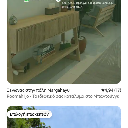
Ξενώνας στην πόλη Margahayu
Μέση βαθμολογ
4,94 (17)
Roomah Ijo - Το ιδιωτικό σας κατάλυμα στο Μπαντούνγκ
Επιλογή επισκεπτών
Επιλογή επισκεπτών