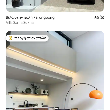
Βίλα στην πόλη Parongpong
Μέση βαθμ
5 (5)
Villa Sama Sukha
Επιλογή επισκεπτών
Κορυφαία επιλογή επισκεπτών