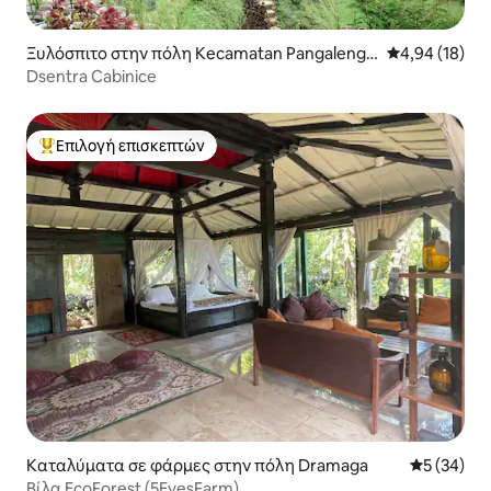
Ξυλόσπιτο στην πόλη Kecamatan Pangalenga
Μέση βαθμολογ
4,94 (18)
n
Dsentra Cabinice
Επιλογή επισκεπτών
Κορυφαία επιλογή επισκεπτών
Καταλύματα σε φάρμες στην πόλη Dramaga
Μέση βαθμο
5 (34)
Βίλα EcoForest (5EyesFarm)