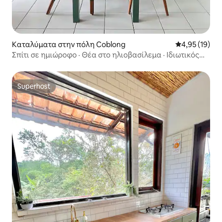
Καταλύματα στην πόλη Coblong
Μέση βαθμολογ
4,95 (19)
Σπίτι σε ημιώροφο · Θέα στο ηλιοβασίλεμα · Ιδιωτικός
κήπος
Superhost
Superhost