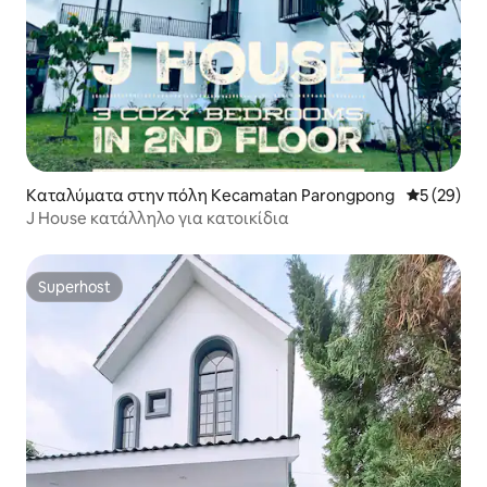
Καταλύματα στην πόλη Kecamatan Parongpong
Μέση βαθμο
5 (29)
J House κατάλληλο για κατοικίδια
Superhost
Superhost