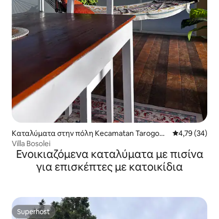
Καταλύματα στην πόλη Kecamatan Tarogong
Μέση βαθμολογ
4,79 (34)
Kaler
Villa Bosolei
Ενοικιαζόμενα καταλύματα με πισίνα
για επισκέπτες με κατοικίδια
Superhost
Superhost