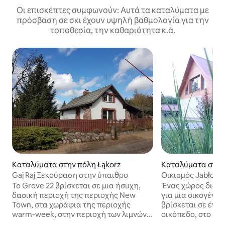
Οι επισκέπτες συμφωνούν: Αυτά τα καταλύματα με
πρόσβαση σε σκι έχουν υψηλή βαθμολογία για την
τοποθεσία, την καθαριότητα κ.ά.
Καταλύματα στην πόλη Łąkorz
Καταλύματα στην
Gaj Raj Ξεκούραση στην ύπαιθρο
Οικισμός Jabłon
Το Grove 22 βρίσκεται σε μια ήσυχη,
Ένας χώρος διαμ
δασική περιοχή της περιοχής New
για μια οικογένει
Town, στα χωράφια της περιοχής
βρίσκεται σε ένα
warm-week, στην περιοχή των λιμνών
οικόπεδο, στο ήσ
και των δασών. Άνετο, ανακαινισμένο
ανάμεσα σε δύο λ