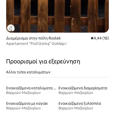
Διαμέρισμα στην πόλη Rostek
Μέση βαθμολογ
4,44 (16)
Apartament "Pod Górką" Gołdap I
Προορισμοί για εξερεύνηση
Άλλοι τύποι καταλυμάτων
Ενοικιαζόμενα καταλύματα με πισίνα
Ενοικιαζόμενα διαμερίσματα
Βαρμιών-Μαζουρίων
Βαρμιών-Μαζουρίων
Ενοικιαζόμενα με καγιάκ
Ενοικιαζόμενα ξυλόσπιτα
Βαρμιών-Μαζουρίων
Βαρμιών-Μαζουρίων