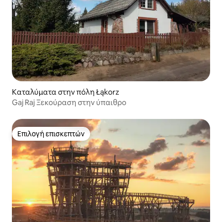
Καταλύματα στην πόλη Łąkorz
Gaj Raj Ξεκούραση στην ύπαιθρο
Επιλογή επισκεπτών
Επιλογή επισκεπτών