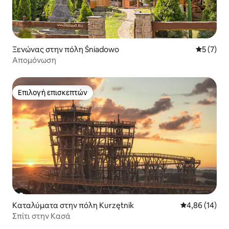
Ξενώνας στην πόλη Śniadowo
Μέση βαθμ
5 (7)
Απομόνωση
Επιλογή επισκεπτών
Επιλογή επισκεπτών
Καταλύματα στην πόλη Kurzętnik
Μέση βαθμολογ
4,86 (14)
Σπίτι στην Κασά