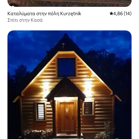
Καταλύματα στην πόλη Kurzętnik
Μέση βαθμολογ
4,86 (14)
Σπίτι στην Κασά