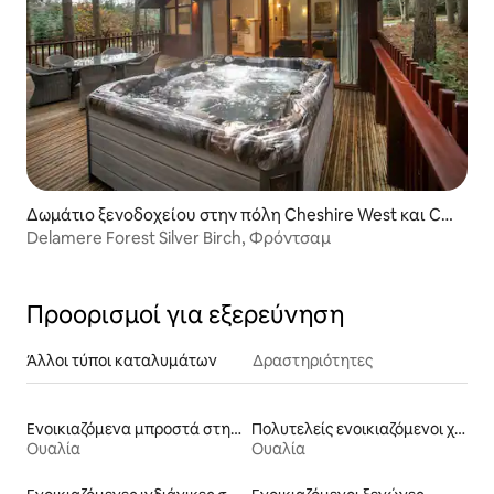
Δωμάτιο ξενοδοχείου στην πόλη Cheshire West και Ch
ester
Delamere Forest Silver Birch, Φρόντσαμ
Προορισμοί για εξερεύνηση
Άλλοι τύποι καταλυμάτων
Δραστηριότητες
Ενοικιαζόμενα μπροστά στη θάλασσα
Πολυτελείς ενοικιαζόμενοι χώροι
Ουαλία
Ουαλία