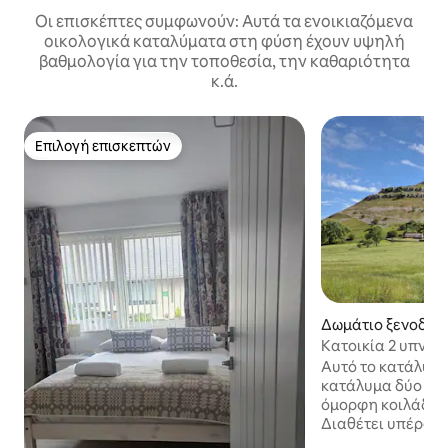
Οι επισκέπτες συμφωνούν: Αυτά τα ενοικιαζόμενα
οικολογικά καταλύματα στη φύση έχουν υψηλή
βαθμολογία για την τοποθεσία, την καθαριότητα
κ.ά.
Επιλογή επισκεπτών
Επιλογή επισκεπτών
Δωμάτιο ξενοδοχ
πόλη Llangollen
Κατοικία 2 υπνο
Cottages
Αυτό το κατάλυμα
κατάλυμα δύο υπ
όμορφη κοιλάδα 
Διαθέτει υπέροχη
πλεονεκτικό σημε