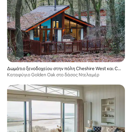
Δωμάτιο ξενοδοχείου στην πόλη Cheshire West και Ch
ester
Καταφύγιο Golden Oak στο δάσος Ντελαμέρ