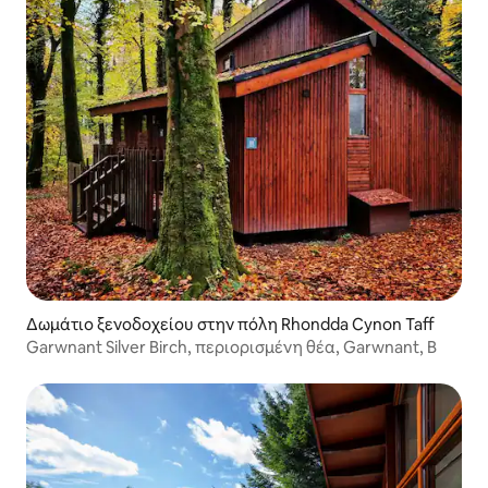
Δωμάτιο ξενοδοχείου στην πόλη Rhondda Cynon Taff
Garwnant Silver Birch, περιορισμένη θέα, Garwnant, B