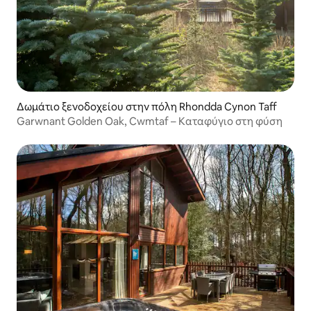
Δωμάτιο ξενοδοχείου στην πόλη Rhondda Cynon Taff
Garwnant Golden Oak, Cwmtaf – Καταφύγιο στη φύση