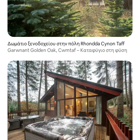
Δωμάτιο ξενοδοχείου στην πόλη Rhondda Cynon Taff
Garwnant Golden Oak, Cwmtaf – Καταφύγιο στη φύση