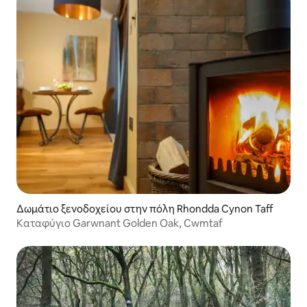
Δωμάτιο ξενοδοχείου στην πόλη Rhondda Cynon Taff
Καταφύγιο Garwnant Golden Oak, Cwmtaf