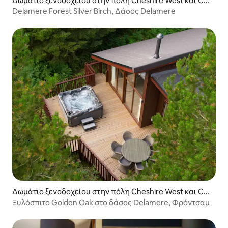
Δωμάτιο ξενοδοχείου στην πόλη Cheshire West και Ch
ester
Delamere Forest Silver Birch, Δάσος Delamere
Δωμάτιο ξενοδοχείου στην πόλη Cheshire West και Ch
ester
Ξυλόσπιτο Golden Oak στο δάσος Delamere, Φρόντσαμ