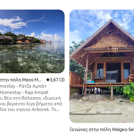
 στα 5, 37 κριτικές
στην πόλη Meos Man
Μέση βαθμολογία: 3,67 στα 5, 3 κριτικές
3,67 (3)
mestay - Ράτζα Αμπάτ
 Homestay - Raja Ampat
ι θέα στη θάλασσα, ιδιωτική
και βεράντα λίγα βήματα από
ία του νησιού Arborek. Το
 περιλαμβάνει μπαλκόνι και
είσοδο με 24ωρη ασφάλεια. Οι
ες μπορούν να απολαύσουν
Ξενώνας στην πόλη Waigeo Sel
ικό πρωινό (διαθέσιμο στο