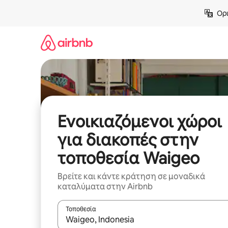
Μετάβαση
Ορι
στο
περιεχόμενο
Ενοικιαζόμενοι χώροι
για διακοπές στην
τοποθεσία Waigeo
Βρείτε και κάντε κράτηση σε μοναδικά
καταλύματα στην Airbnb
Τοποθεσία
Όταν τα αποτελέσματα είναι διαθέσιμα, μπορείτ