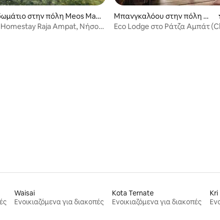
 δωμάτιο στην πόλη Meos Man
Μπανγκαλόου στην πόλη Wa
igeo Selatan
h Homestay Raja Ampat, Νήσος
Eco Lodge στο Ράτζα Αμπάτ (
bungalow)
 στα 5, 21 κριτικές
Waisai
Kota Ternate
Kri
ές
Ενοικιαζόμενα για διακοπές
Ενοικιαζόμενα για διακοπές
Ενο