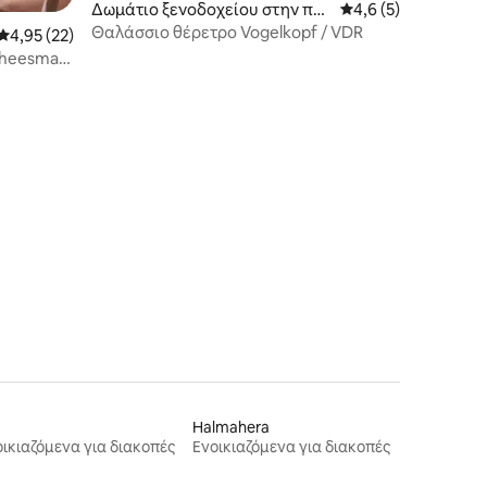
Δωμάτιο ξενοδοχείου στην πόλ
Μέση βαθμολογία: 4
4,6 (5)
η Waigeo Selatan
Θαλάσσιο θέρετρο Vogelkopf / VDR
Μέση βαθμολογία: 4,95 στα 5, 22 κριτικές
4,95 (22)
Cheesman
Halmahera
ικιαζόμενα για διακοπές
Ενοικιαζόμενα για διακοπές