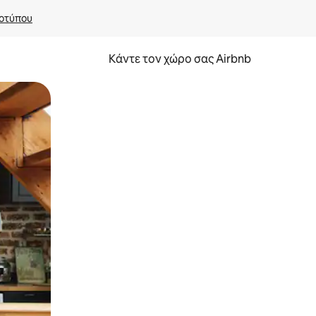
οτύπου
Κάντε τον χώρο σας Airbnb
α την εξερευνήσετε με την αφή ή να τη σύρετε με τα δάχτυλα.