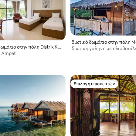
Ιδιωτικό δωμάτιο στην πόλη 
δωμάτιο στην πόλη Distrik Kot
sar
Ιδιωτική γαλήνη με ηλιοβασίλ
5 στα 5, 3 κριτικές
a Ampat
ωκεανό
Επιλογή επισκεπτών
Επιλογή επισκεπτών