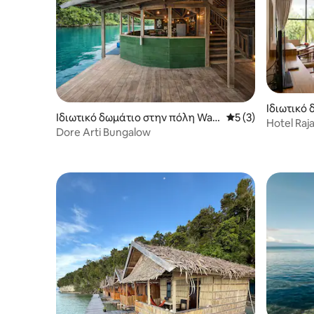
Ιδιωτικό 
Ιδιωτικό δωμάτιο στην πόλη Waig
Μέση βαθμολογία: 
5 (3)
a Waisai
Hotel Raj
eo Selatan
Dore Arti Bungalow