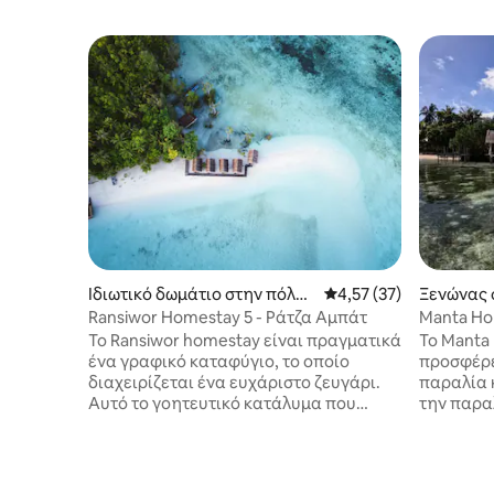
Ιδιωτικό δωμάτιο στην πόλη
Μέση βαθμολογία: 4,57
4,57 (37)
Ξενώνας 
Meos Mansar
sar
Ransiwor Homestay 5 - Ράτζα Αμπάτ
Manta Ho
Το Ransiwor homestay είναι πραγματικά
Το Manta
ένα γραφικό καταφύγιο, το οποίο
προσφέρε
διαχειρίζεται ένα ευχάριστο ζευγάρι.
παραλία 
Αυτό το γοητευτικό κατάλυμα που
την παραλ
βρίσκεται στην περιοχή Raja Ampat,
κατάλυμα
προσφέρει την πιο συναρπαστική θέα.
ιδιωτική 
Οι επισκέπτες μπορούν να απολαύσουν
επισκέπτ
μια γαλήνια ιδιωτική ιδιωτική παραλία
ένα ασιατ