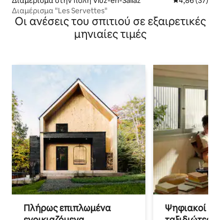
Διαμέρισμα στην πόλη Viuz-en-Sallaz
Μέση βαθμολογ
4,86 (37)
Διαμέρισμα "Les Servettes"
Οι ανέσεις του σπιτιού σε εξαιρετικές
μηνιαίες τιμές
Πλήρως επιπλωμένα
Ψηφιακοί νο
ενοικιαζόμενα
ταξιδιώτες γ