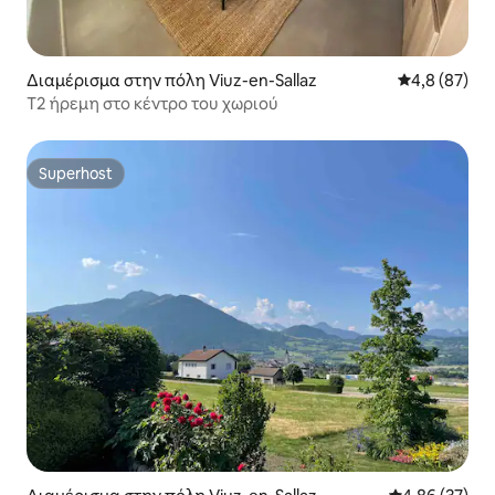
Διαμέρισμα στην πόλη Viuz-en-Sallaz
Μέση βαθμολο
4,8 (87)
T2 ήρεμη στο κέντρο του χωριού
Superhost
Superhost