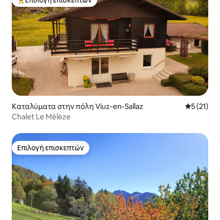
Επιλογή επισκεπτών
Κορυφαία επιλογή επισκεπτών
Καταλύματα στην πόλη Viuz-en-Sallaz
Μέση βαθμ
5 (21)
Chalet Le Mélèze
Επιλογή επισκεπτών
Επιλογή επισκεπτών