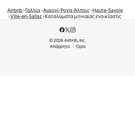
Airbnb
Γαλλία
Αυερνί-Ρονα-Άλπεις
Haute-Savoie
Ville-en-Sallaz
Καταλύματα μηνιαίας ενοικίασης
© 2026 Airbnb, Inc.
Απόρρητο
Όροι