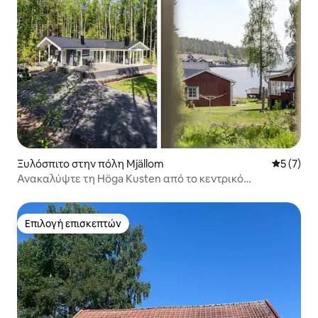
Ξυλόσπιτο στην πόλη Mjällom
Μέση βαθμ
5 (7)
Ανακαλύψτε τη Höga Kusten από το κεντρικό
Norrfällsviken
Επιλογή επισκεπτών
Επιλογή επισκεπτών