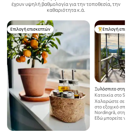
έχουν υψηλή βαθμολογία για την τοποθεσία, την
καθαριότητα κ.ά.
Επιλογή επισκεπτών
Επιλογή επισκ
Επιλογή επισκεπτών
Κορυφαία επιλογ
Ξυλόσπιτο στην π
Κατοικία στο Sand
Χαλαρώστε σε αυτ
στο εξοχικό σπίτι
Nordingrå, στην κ
Εδώ μπορείτε να 
κάνετε πεζοπορία
μονοπατιού παγκ