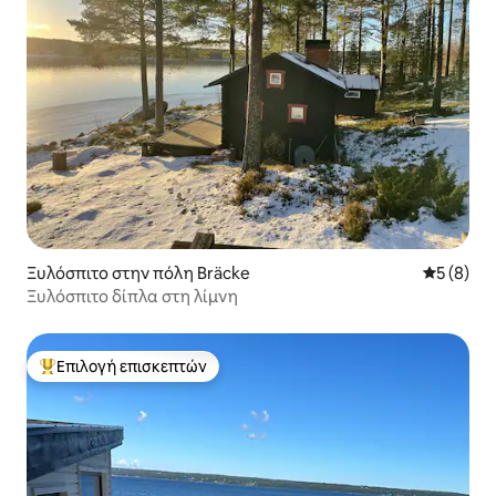
Ξυλόσπιτο στην πόλη Bräcke
Μέση βαθμ
5 (8)
Ξυλόσπιτο δίπλα στη λίμνη
Επιλογή επισκεπτών
Κορυφαία επιλογή επισκεπτών