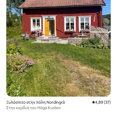
Ξυλόσπιτο στην πόλη Nordingrå
Μέση βαθμολογ
4,89 (37)
Στην καρδιά του Höga Kusten