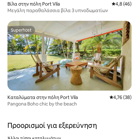
Βίλα στην πόλη Port Vila
Μέση βαθμολο
4,8 (46)
Μεγάλη παραθαλάσσια βίλα 3 υπνοδωματίων
Superhost
Superhost
Καταλύματα στην πόλη Port Vila
Μέση βαθμολογ
4,76 (38)
Pangona Boho chic by the beach
Προορισμοί για εξερεύνηση
Άλλοι τύποι καταλυμάτων