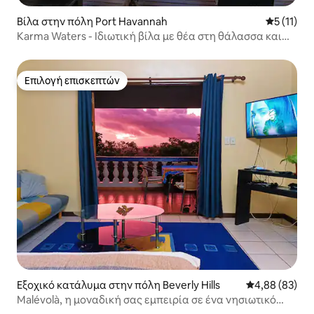
Βίλα στην πόλη Port Havannah
Μέση βαθμ
5 (11)
Karma Waters - Ιδιωτική βίλα με θέα στη θάλασσα και
στον υφάλου
Επιλογή επισκεπτών
Επιλογή επισκεπτών
Εξοχικό κατάλυμα στην πόλη Beverly Hills
Μέση βαθμολογ
4,88 (83)
Malévolà, η μοναδική σας εμπειρία σε ένα νησιωτικό
παράδεισο.