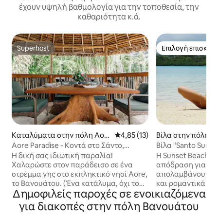
έχουν υψηλή βαθμολογία για την τοποθεσία, την
καθαριότητα κ.ά.
Superhost
Επιλογή επισκεπ
Superhost
Επιλογή επισκεπ
Καταλύματα στην πόλη Aor
Μέση βαθμολογία: 4,85 στα 5, 
4,85 (13)
Βίλα στην πόλη Es
e
Aore Paradise - Κοντά στο Σάντο,
Βίλα "Santo Sunse
Βανουάτου
@ SurundaBay
Η δική σας ιδιωτική παραλία!
Η Sunset Beach Vil
Χαλαρώστε στον παράδεισο σε ένα
απόδραση για ζε
στρέμμα γης στο εκπληκτικό νησί Aore,
απολαμβάνουν τον
το Βανουάτου. (Ένα κατάλυμα, όχι το
και ρομαντικά ζε
Δημοφιλείς παροχές σε ενοικιαζόμενα
θέρετρο) Αυτό το όμορφο σπίτι που
παραθαλάσσιο. 
κατασκευάστηκε από ντόπιους
οικολογικό μπανγκαλόου
για διακοπές στην πόλη Βανουάτου
ταιριάζει με το φυσικό περιβάλλον.
κοκτέιλ στο ηλιο