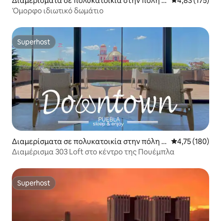
Διαμερίσματα σε πολυκατοικία στην πόλη P
Μέση βαθμολογί
4,83 (175)
uebla
Όμορφο ιδιωτικό δωμάτιο
Superhost
Superhost
Διαμερίσματα σε πολυκατοικία στην πόλη P
Μέση βαθμολογί
4,75 (180)
uebla
Διαμέρισμα 303 Loft στο κέντρο της Πουέμπλα
Superhost
Superhost