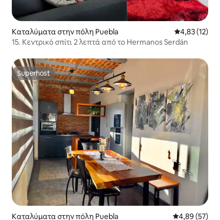
Καταλύματα στην πόλη Puebla
Μέση βαθμολο
4,83 (12)
15. Κεντρικό σπίτι 2 λεπτά από το Hermanos Serdán
Superhost
Superhost
Καταλύματα στην πόλη Puebla
Μέση βαθμολογ
4,89 (57)