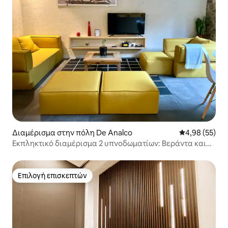
Διαμέρισμα στην πόλη De Analco
Μέση βαθμολογ
4,98 (55)
Εκπληκτικό διαμέρισμα 2 υπνοδωματίων: Βεράντα και
θέα με κλιματισμό | Κέντρο
Επιλογή επισκεπτών
Επιλογή επισκεπτών