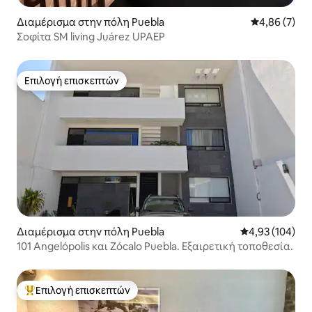
Διαμέρισμα στην πόλη Puebla
Μέση βαθμολο
4,86 (7)
Σοφίτα SM living Juárez UPAEP
Επιλογή επισκεπτών
Επιλογή επισκεπτών
Διαμέρισμα στην πόλη Puebla
Μέση βαθμολογί
4,93 (104)
101 Angelópolis και Zócalo Puebla. Εξαιρετική τοποθεσία.
Επιλογή επισκεπτών
Κορυφαία επιλογή επισκεπτών