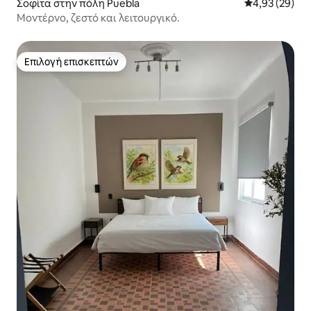
Σοφίτα στην πόλη Puebla
Μέση βαθμολογ
4,93 (29)
Μοντέρνο, ζεστό και λειτουργικό.
Επιλογή επισκεπτών
Επιλογή επισκεπτών