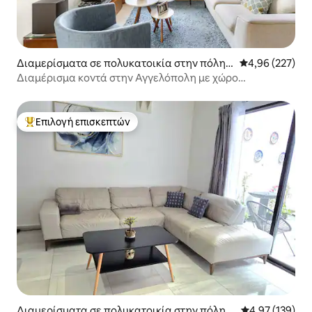
Διαμερίσματα σε πολυκατοικία στην πόλη P
Μέση βαθμολογί
4,96 (227)
uebla
Διαμέρισμα κοντά στην Αγγελόπολη με χώρο
στάθμευσης
Επιλογή επισκεπτών
Κορυφαία επιλογή επισκεπτών
Διαμερίσματα σε πολυκατοικία στην πόλη P
Μέση βαθμολογί
4,97 (139)