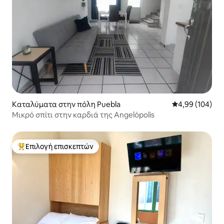
Καταλύματα στην πόλη Puebla
Μέση βαθμολογί
4,99 (104)
Μικρό σπίτι στην καρδιά της Angelópolis
Επιλογή επισκεπτών
Κορυφαία επιλογή επισκεπτών