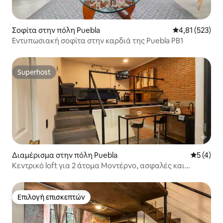
Σοφίτα στην πόλη Puebla
Μέση βαθμολογί
4,81 (523)
Εντυπωσιακή σοφίτα στην καρδιά της Puebla PB1
Superhost
Superhost
Διαμέρισμα στην πόλη Puebla
Μέση βαθμ
5 (4)
Κεντρικό loft για 2 άτομα Μοντέρνο, ασφαλές και
εξοπλισμένο
Επιλογή επισκεπτών
Επιλογή επισκεπτών