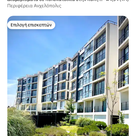
uebla
Περιφέρεια Ανχελόπολις
Επιλογή επισκεπτών
Επιλογή επισκεπτών