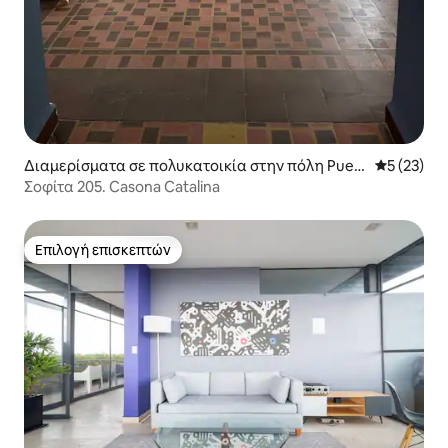
Διαμερίσματα σε πολυκατοικία στην πόλη Puebl
Μέση βαθμο
5 (23)
a
Σοφίτα 205. Casona Catalina
Επιλογή επισκεπτών
Επιλογή επισκεπτών