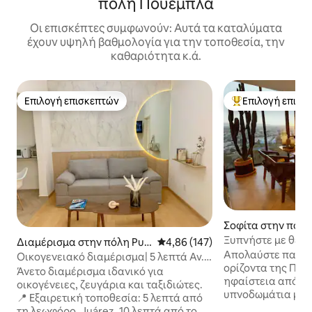
πόλη Πουέμπλα
Οι επισκέπτες συμφωνούν: Αυτά τα καταλύματα
έχουν υψηλή βαθμολογία για την τοποθεσία, την
καθαριότητα κ.ά.
Επιλογή επισκεπτών
Επιλογή επισκ
Επιλογή επισκεπτών
Κορυφαία επιλογ
Σοφίτα στην πόλη
Ξυπνήστε με θέα 
Διαμέρισμα στην πόλη Pue
Μέση βαθμολογία: 4,86 στα 5, 1
4,86 (147)
από την Πουέμπλ
Απολαύστε πανορ
bla
Οικογενειακό διαμέρισμα| 5 λεπτά Av.
ορίζοντα της Που
Juarez|Τιμολογούμε
Άνετο διαμέρισμα ιδανικό για
ηφαίστεια από τον 
οικογένειες, ζευγάρια και ταξιδιώτες.
υπνοδωμάτια με 3
📍 Εξαιρετική τοποθεσία: 5 λεπτά από
κρεβάτια • Φιλοξε
τη λεωφόρο. Juárez, 10 λεπτά από το