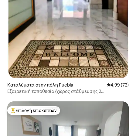
Καταλύματα στην πόλη Puebla
Μέση βαθμολογ
4,99 (72)
Εξαιρετική τοποθεσία/χώρος στάθμευσης 2
αυτοκινήτων/4 άτομα +
Επιλογή επισκεπτών
Κορυφαία επιλογή επισκεπτών