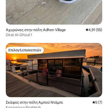
Αχυρώνας στην πόλη Adhen Village
Μέση βαθμολο
4,91 (55)
Dirat Al-Ghizal 1
Επιλογή επισκεπτών
Επιλογή επισκεπτών
Σκάφος στην πόλη Αμπού Ντάμπι
Μέση βαθμ
5 (7)
Καταφύγιο FloatHub