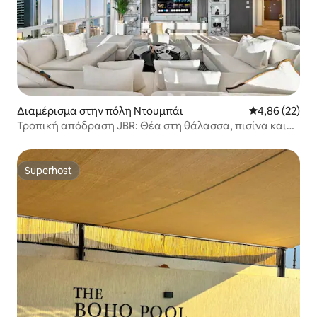
Διαμέρισμα στην πόλη Ντουμπάι
Μέση βαθμολογ
4,86 (22)
Τροπική απόδραση JBR: Θέα στη θάλασσα, πισίνα και
γυμναστήριο
Superhost
Superhost