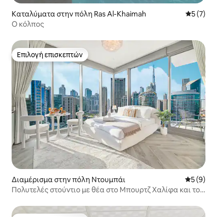
Καταλύματα στην πόλη Ras Al-Khaimah
Μέση βαθμ
5 (7)
Ο κόλπος
Επιλογή επισκεπτών
Επιλογή επισκεπτών
Διαμέρισμα στην πόλη Ντουμπάι
Μέση βαθμ
5 (9)
Πολυτελές στούντιο με θέα στο Μπουρτζ Χαλίφα και το
κανάλι