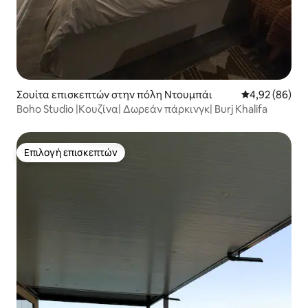
Σουίτα επισκεπτών στην πόλη Ντουμπάι
Μέση βαθμολογ
4,92 (86)
Boho Studio |Κουζίνα| Δωρεάν πάρκινγκ| Burj Khalifa
Επιλογή επισκεπτών
Επιλογή επισκεπτών