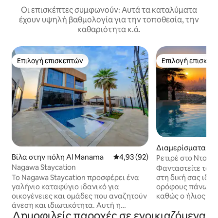
Οι επισκέπτες συμφωνούν: Αυτά τα καταλύματα
έχουν υψηλή βαθμολογία για την τοποθεσία, την
καθαριότητα κ.ά.
Επιλογή επισκεπτών
Επιλογή επισκεπ
Επιλογή επισκεπτών
Επιλογή επισκεπ
Διαμερίσματα σε
Βίλα στην πόλη Al Manama
Μέση βαθμολογία: 4,93 στα 5, 
4,93 (92)
κία στην πόλη Ντ
Ρετιρέ στο Ντουμπ
Nagawa Staycation
κατάλληλο για οικ
Φανταστείτε τον 
υπνοδωμάτια
Το Nagawa Staycation προσφέρει ένα
στη δική σας ιδιω
γαλήνιο καταφύγιο ιδανικό για
ορόφους πάνω απ
οικογένειες και ομάδες που αναζητούν
καθώς ο ήλιος δύ
άνεση και ιδιωτικότητα. Αυτή η
εμβληματικό ορίζ
Δημοφιλείς παροχές σε ενοικιαζόμενα
ευρύχωρη βίλα 4 υπνοδωματίων
ΕΚΠΤΩΣΕΙΣ ΓΙΑ Ε