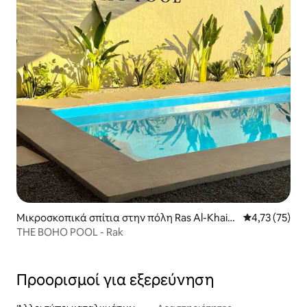
Μικροσκοπικά σπίτια στην πόλη Ras Al-Khaim
Μέση βαθμολο
4,73 (75)
ah
THE BOHO POOL - Rak
Προορισμοί για εξερεύνηση