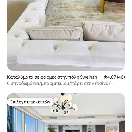
Καταλύματα σε φάρμες στην πόλη Sweihan
Μέση βαθμολογ
4,87 (46)
6 υπνοδωμάτια/μπάρμπεκιου/πάρτι στην πισίνα/
μεγάλο πολυτελές αγρόκτημα κοντά στο AD/Al AIN
Επιλογή επισκεπτών
Επιλογή επισκεπτών