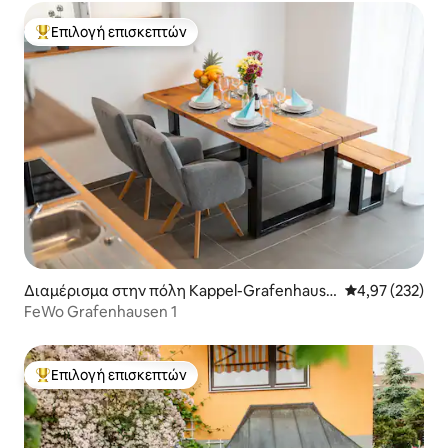
Επιλογή επισκεπτών
Κορυφαία επιλογή επισκεπτών
Διαμέρισμα στην πόλη Kappel-Grafenhause
Μέση βαθμολογί
4,97 (232)
n
FeWo Grafenhausen 1
Επιλογή επισκεπτών
Κορυφαία επιλογή επισκεπτών