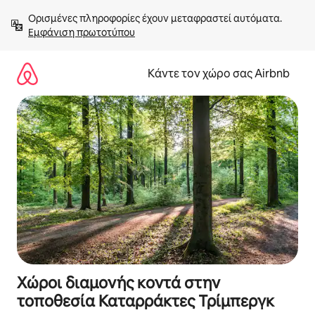
Μετάβαση
Ορισμένες πληροφορίες έχουν μεταφραστεί αυτόματα. 
στο
Εμφάνιση πρωτοτύπου
περιεχόμενο
Κάντε τον χώρο σας Airbnb
Χώροι διαμονής κοντά στην
τοποθεσία Καταρράκτες Τρίμπεργκ