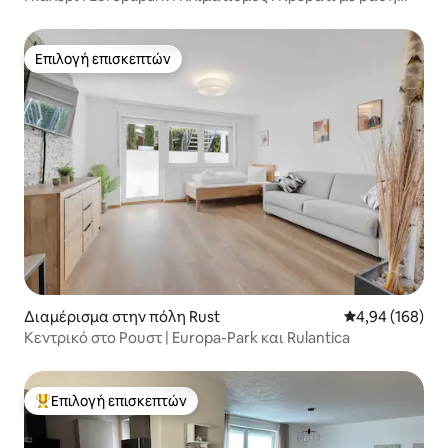
boxspring
Επιλογή επισκεπτών
Επιλογή επισκεπτών
Διαμέρισμα στην πόλη Rust
Μέση βαθμολογί
4,94 (168)
Κεντρικό στο Ρουστ | Europa-Park και Rulantica
Επιλογή επισκεπτών
Κορυφαία επιλογή επισκεπτών