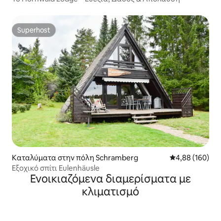
Superhost
Superhost
Καταλύματα στην πόλη Schramberg
Μέση βαθμολογί
4,88 (160)
Εξοχικό σπίτι Eulenhäusle
Ενοικιαζόμενα διαμερίσματα με
κλιματισμό