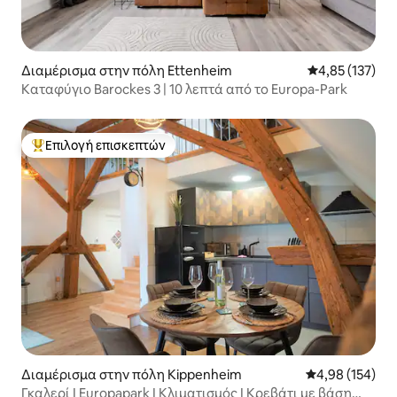
Διαμέρισμα στην πόλη Ettenheim
Μέση βαθμολογί
4,85 (137)
Καταφύγιο Barockes 3 | 10 λεπτά από το Europa-Park
Επιλογή επισκεπτών
Κορυφαία επιλογή επισκεπτών
Διαμέρισμα στην πόλη Kippenheim
Μέση βαθμολογί
4,98 (154)
Γκαλερί I Europapark I Κλιματισμός I Κρεβάτι με βάση