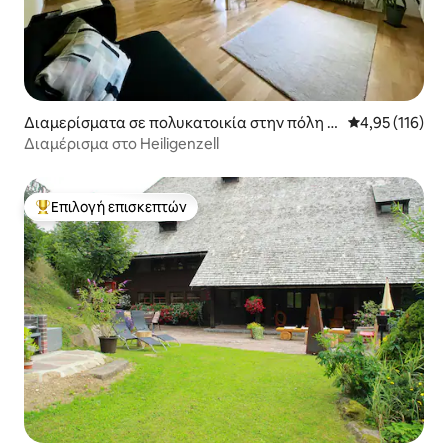
Διαμερίσματα σε πολυκατοικία στην πόλη F
Μέση βαθμολογ
4,95 (116)
riesenheim
Διαμέρισμα στο Heiligenzell
Επιλογή επισκεπτών
Κορυφαία επιλογή επισκεπτών