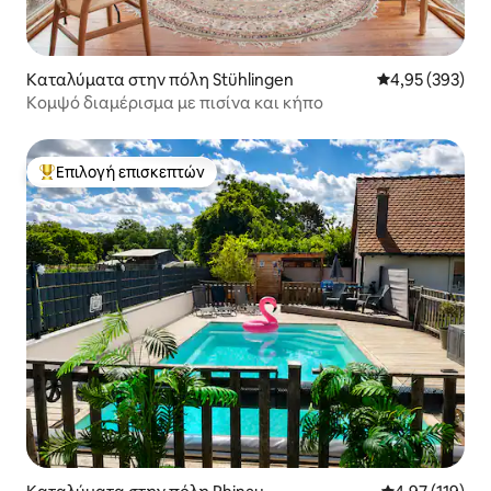
Καταλύματα στην πόλη Stühlingen
Μέση βαθμολογί
4,95 (393)
Κομψό διαμέρισμα με πισίνα και κήπο
Επιλογή επισκεπτών
Κορυφαία επιλογή επισκεπτών