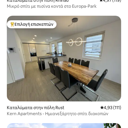
Καταλύματα στην πόλη Rhinau
Μέση βαθμολογ
4,97 (119)
Μικρό σπίτι με πισίνα κοντά στο Europa-Park
Επιλογή επισκεπτών
Κορυφαία επιλογή επισκεπτών
Καταλύματα στην πόλη Rust
Μέση βαθμολογ
4,93 (111)
Kern Apartments - Ημιανεξάρτητο σπίτι διακοπών