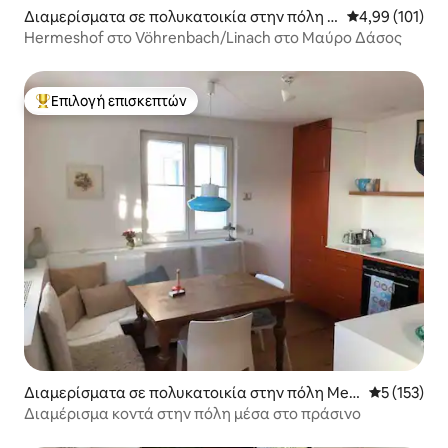
Διαμερίσματα σε πολυκατοικία στην πόλη V
Μέση βαθμολογί
4,99 (101)
öhrenbach
Hermeshof στο Vöhrenbach/Linach στο Μαύρο Δάσος
Επιλογή επισκεπτών
Κορυφαία επιλογή επισκεπτών
Διαμερίσματα σε πολυκατοικία στην πόλη Mer
Μέση βαθμο
5 (153)
zhausen
Διαμέρισμα κοντά στην πόλη μέσα στο πράσινο