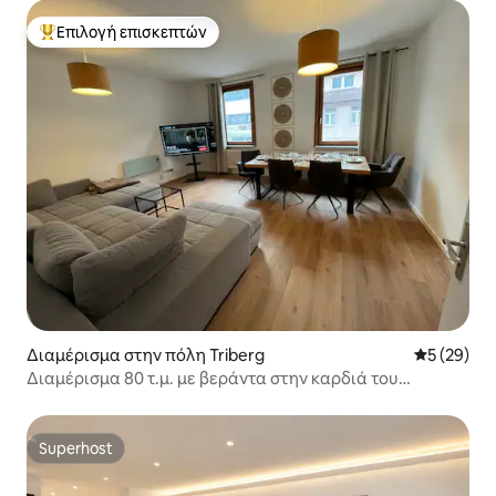
Επιλογή επισκεπτών
Κορυφαία επιλογή επισκεπτών
Διαμέρισμα στην πόλη Triberg
Μέση βαθμο
5 (29)
Διαμέρισμα 80 τ.μ. με βεράντα στην καρδιά του
Τρίμπεργκ
Superhost
Superhost