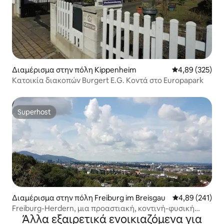
Διαμέρισμα στην πόλη Kippenheim
Μέση βαθμολογί
4,89 (325)
Κατοικία διακοπών Burgert E.G. Κοντά στο Europapark
Superhost
Superhost
Διαμέρισμα στην πόλη Freiburg im Breisgau
Μέση βαθμολογί
4,89 (241)
Freiburg-Herdern, μια προαστιακή, κοντινή-φυσική
Άλλα εξαιρετικά ενοικιαζόμενα για
περιοχή!