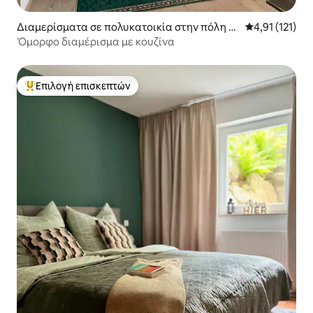
Διαμερίσματα σε πολυκατοικία στην πόλη Sc
Μέση βαθμολογ
4,91 (121)
hramberg
Όμορφο διαμέρισμα με κουζίνα
Επιλογή επισκεπτών
Κορυφαία επιλογή επισκεπτών