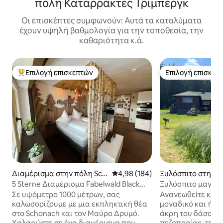
πόλη Καταρράκτες Τρίμπεργκ
Οι επισκέπτες συμφωνούν: Αυτά τα καταλύματα
έχουν υψηλή βαθμολογία για την τοποθεσία, την
καθαριότητα κ.ά.
Επιλογή επισκεπτών
Επιλογή επισκεπ
Κορυφαία επιλογή επισκεπτών
Επιλογή επισκεπ
Διαμέρισμα στην πόλη Sch
Μέση βαθμολογία: 4,98 στα 5, 1
4,98 (184)
Ξυλόσπιτο στην π
onach im Schwarzwald
nach im Schwarzw
5 Sterne Διαμέρισμα Fabelwald Black
Ξυλόσπιτο μαγεία
Forest
Σβαρτσβαλντ
Σε υψόμετρο 1000 μέτρων, σας
Ανανεωθείτε και 
καλωσορίζουμε με μια εκπληκτική θέα
μοναδικό και ήσυ
στο Schonach και τον Μαύρο Δρυμό.
άκρη του δάσους
Χαλαρώστε σε ένα διαμέρισμα που
πεζοπορίας, τελε