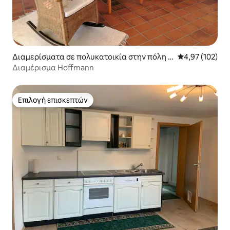
Διαμερίσματα σε πολυκατοικία στην πόλη S
Μέση βαθμολογί
4,97 (102)
chönwald im Schwarzwald
Διαμέρισμα Hoffmann
Επιλογή επισκεπτών
Επιλογή επισκεπτών