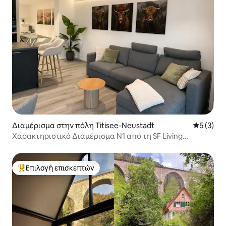
Διαμέρισμα στην πόλη Titisee-Neustadt
Μέση βαθμ
5 (3)
Χαρακτηριστικό Διαμέρισμα N1 από τη SF Living
Moments
Επιλογή επισκεπτών
Κορυφαία επιλογή επισκεπτών