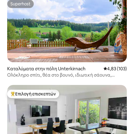
Superhost
Superhost
Καταλύματα στην πόλη Unterkirnach
Μέση βαθμολογί
4,83 (103)
Ολόκληρο σπίτι, θέα στο βουνό, ιδιωτική σάουνα,
γυμναστήριο, κήπος
Επιλογή επισκεπτών
Κορυφαία επιλογή επισκεπτών