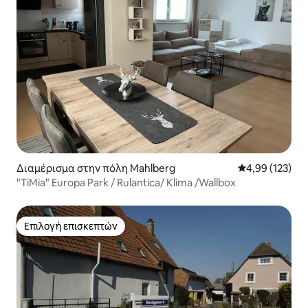
Διαμέρισμα στην πόλη Mahlberg
Μέση βαθμολογί
4,99 (123)
"TiMia" Europa Park / Rulantica/ Klima /Wallbox
Επιλογή επισκεπτών
Επιλογή επισκεπτών