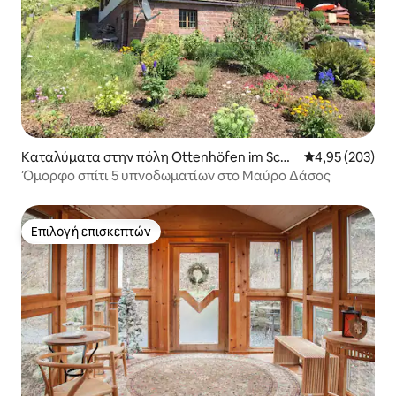
Καταλύματα στην πόλη Ottenhöfen im Sch
Μέση βαθμολογί
4,95 (203)
warzwald
Όμορφο σπίτι 5 υπνοδωματίων στο Μαύρο Δάσος
Επιλογή επισκεπτών
Επιλογή επισκεπτών