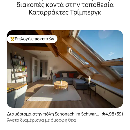
διακοπές κοντά στην τοποθεσία
Καταρράκτες Τρίμπεργκ
Επιλογή επισκεπτών
Κορυφαία επιλογή επισκεπτών
Διαμέρισμα στην πόλη Schonach im Schwarz
Μέση βαθμολογ
4,98 (59)
wald
Άνετο διαμέρισμα με όμορφη θέα