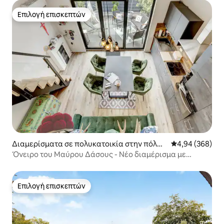
Επιλογή επισκεπτών
Επιλογή επισκεπτών
Διαμερίσματα σε πολυκατοικία στην πόλη
Μέση βαθμολογί
4,94 (368)
Neuried
Όνειρο του Μαύρου Δάσους - Νέο διαμέρισμα με
βεράντα!
Επιλογή επισκεπτών
Επιλογή επισκεπτών