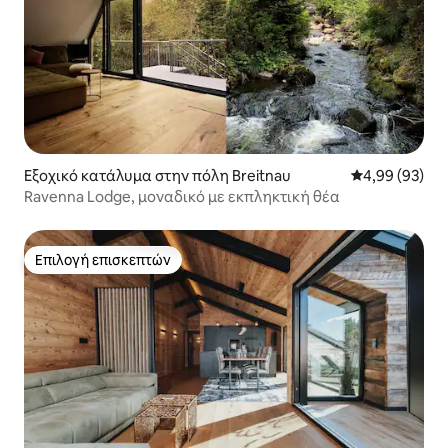
Εξοχικό κατάλυμα στην πόλη Breitnau
Μέση βαθμολογ
4,99 (93)
Ravenna Lodge, μοναδικό με εκπληκτική θέα
Επιλογή επισκεπτών
Επιλογή επισκεπτών