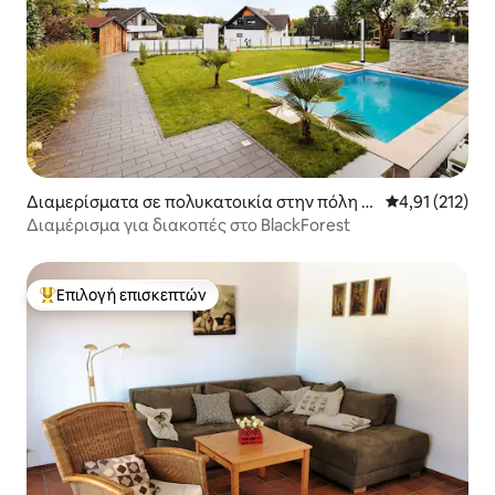
Διαμερίσματα σε πολυκατοικία στην πόλη Vi
Μέση βαθμολογ
4,91 (212)
llingen-Schwenningen
Διαμέρισμα για διακοπές στο BlackForest
Επιλογή επισκεπτών
Κορυφαία επιλογή επισκεπτών