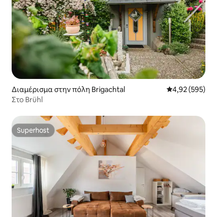
Διαμέρισμα στην πόλη Brigachtal
Μέση βαθμολογί
4,92 (595)
Στο Brühl
Superhost
Superhost