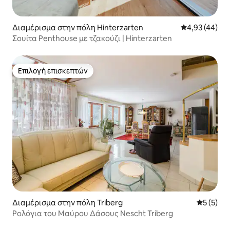
Διαμέρισμα στην πόλη Hinterzarten
Μέση βαθμολογ
4,93 (44)
Σουίτα Penthouse με τζακούζι | Hinterzarten
Επιλογή επισκεπτών
Επιλογή επισκεπτών
Διαμέρισμα στην πόλη Triberg
Μέση βαθμ
5 (5)
Ρολόγια του Μαύρου Δάσους Nescht Triberg