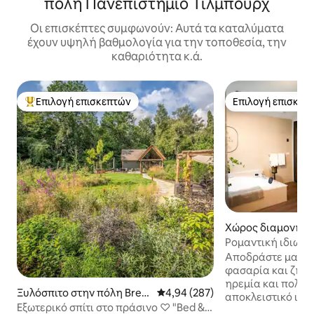
πόλη Πανεπιστήμιο Τίλμπουρχ
Οι επισκέπτες συμφωνούν: Αυτά τα καταλύματα
έχουν υψηλή βαθμολογία για την τοποθεσία, την
καθαριότητα κ.ά.
Επιλογή επισκεπτών
Επιλογή επισκεπ
Κορυφαία επιλογή επισκεπτών
Επιλογή επισκεπ
Χώρος διαμονής 
Moergestel
Ρομαντική ιδιωτι
Αποδράστε μαζί μ
φασαρία και ζήστ
ηρεμία και πολυτ
Ξυλόσπιτο στην πόλη Bred
Μέση βαθμολογία: 4,94 στα 5, 2
4,94 (287)
αποκλειστικό ιδι
a
Εξωτερικό σπίτι στο πράσινο ♡ "Bed &
ευεξίας, έκτασης 