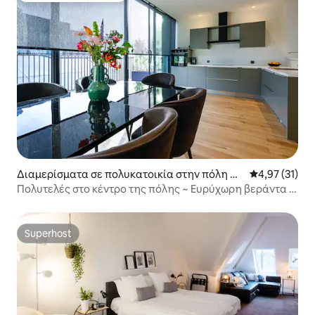
Διαμερίσματα σε πολυκατοικία στην πόλη Oi
Μέση βαθμολο
4,97 (31)
sterwijk
Πολυτελές στο κέντρο της πόλης ~ Ευρύχωρη βεράντα ~
Θέα!
Superhost
Superhost