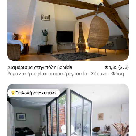
Διαμέρισμα στην πόλη Schilde
Μέση βαθμολογί
4,85 (273)
Ρομαντική σοφίτα: ιστορική αγροικία - Σάουνα - Φύση
Επιλογή επισκεπτών
Κορυφαία επιλογή επισκεπτών