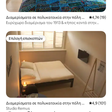
Διαμερίσματα σε πολυκατοικία στην πόλη Do
Μέση βαθμολο
4,74 (19)
rdrecht
Ευρύχωρο διαμέρισμα του 1913 & κήπος κοντά στην
Παλιά Πόλη
Επιλογή επισκεπτών
Επιλογή επισκεπτών
Διαμερίσματα σε πολυκατοικία στην πόλη Αϊ
Μέση βαθμολο
4,9 (101)
ντχόφεν
Studio Remus