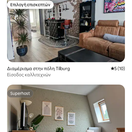
Επιλογή επισκεπτών
Επιλογή επισκεπτών
Διαμέρισμα στην πόλη Tilburg
Μέση βαθμο
5 (10)
Είσοδος καλλιτεχνών
Superhost
Superhost