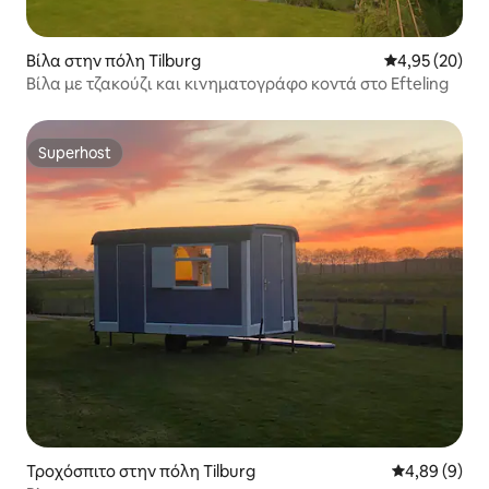
Βίλα στην πόλη Tilburg
Μέση βαθμολογ
4,95 (20)
Βίλα με τζακούζι και κινηματογράφο κοντά στο Efteling
Superhost
Superhost
Τροχόσπιτο στην πόλη Tilburg
Μέση βαθμολο
4,89 (9)