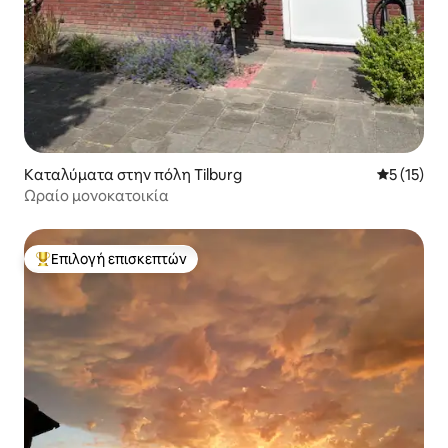
Καταλύματα στην πόλη Tilburg
Μέση βαθμ
5 (15)
Ωραίο μονοκατοικία
Επιλογή επισκεπτών
Κορυφαία επιλογή επισκεπτών