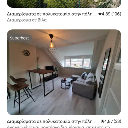
Διαμερίσματα σε πολυκατοικία στην πόλη
Μέση βαθμολογί
4,89 (106)
Kasterlee
Διαμέρισμα σε βίλα
Superhost
Superhost
Διαμερίσματα σε πολυκατοικία στην πόλη Br
Μέση βαθμολογ
4,87 (23)
eda
Ανανεωμένο και μοντέρνο διαμέρισμα, σε κεντρική