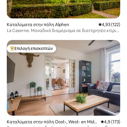
Καταλύματα στην πόλη Alphen
Μέση βαθμολογί
4,93 (122)
La Caserne. Μοναδικό διαμέρισμα σε διατηρητέο κτίριο
AlphenNB
Επιλογή επισκεπτών
Κορυφαία επιλογή επισκεπτών
Καταλύματα στην πόλη Oost-, West- en Midd
Μέση βαθμολο
4,9 (173)