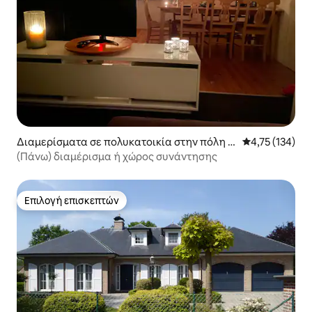
Διαμερίσματα σε πολυκατοικία στην πόλη E
Μέση βαθμολογ
4,75 (134)
tten-Leur
(Πάνω) διαμέρισμα ή χώρος συνάντησης
Επιλογή επισκεπτών
Επιλογή επισκεπτών