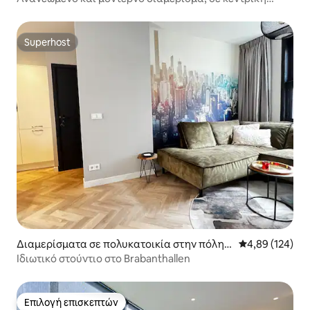
τοποθεσία
Superhost
Superhost
Διαμερίσματα σε πολυκατοικία στην πόλη 's
Μέση βαθμολογί
4,89 (124)
-Hertogenbosch
Ιδιωτικό στούντιο στο Brabanthallen
Επιλογή επισκεπτών
Επιλογή επισκεπτών