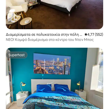
Διαμερίσματα σε πολυκατοικία στην πόλη 's
Μέση βαθμολογί
4,77 (552)
-Hertogenbosch
ΝΕΟ! Κομψό διαμέρισμα στο κέντρο του Ντεν Μπος
Superhost
Superhost