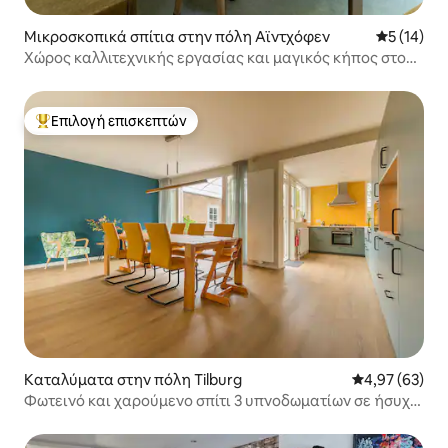
Μικροσκοπικά σπίτια στην πόλη Αϊντχόφεν
Μέση βαθμο
5 (14)
Χώρος καλλιτεχνικής εργασίας και μαγικός κήπος στο
Strijp-S
Επιλογή επισκεπτών
Κορυφαία επιλογή επισκεπτών
Καταλύματα στην πόλη Tilburg
Μέση βαθμολογ
4,97 (63)
Φωτεινό και χαρούμενο σπίτι 3 υπνοδωματίων σε ήσυχη
περιοχή