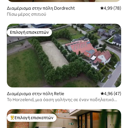
Διαμέρισμα στην πόλη Dordrecht
Μέση βαθμολογ
4,99 (78)
Πίσω μέρος σπιτιού
Επιλογή επισκεπτών
Επιλογή επισκεπτών
Διαμέρισμα στην πόλη Retie
Μέση βαθμολογ
4,96 (47)
Το Horzelend, μια όαση γαλήνης σε έναν ποδηλατικό
παράδεισο
Επιλογή επισκεπτών
Κορυφαία επιλογή επισκεπτών