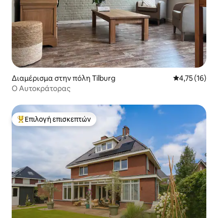
Διαμέρισμα στην πόλη Tilburg
Μέση βαθμολο
4,75 (16)
Ο Αυτοκράτορας
Επιλογή επισκεπτών
Κορυφαία επιλογή επισκεπτών