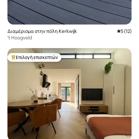
Διαμέρισμα στην πόλη Kerkwijk
Μέση βαθμ
5 (12)
't Hoogveld
Επιλογή επισκεπτών
Κορυφαία επιλογή επισκεπτών