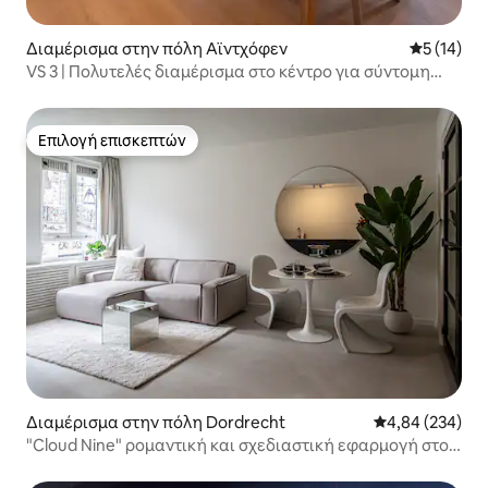
Διαμέρισμα στην πόλη Αϊντχόφεν
Μέση βαθμο
5 (14)
VS 3 | Πολυτελές διαμέρισμα στο κέντρο για σύντομη
διαμονή
Επιλογή επισκεπτών
Επιλογή επισκεπτών
Διαμέρισμα στην πόλη Dordrecht
Μέση βαθμολογί
4,84 (234)
"Cloud Nine" ρομαντική και σχεδιαστική εφαρμογή στο
κέντρο της πόλης!