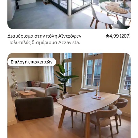
Διαμέρισμα στην πόλη Αϊντχόφεν
Μέση βαθμολογί
4,99 (207)
Πολυτελές διαμέρισμα Azzavista.
Επιλογή επισκεπτών
Επιλογή επισκεπτών