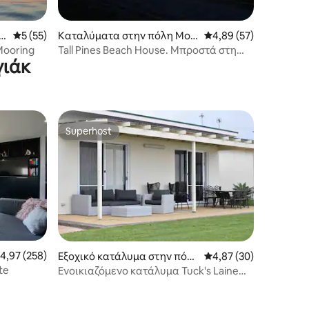
n
Μέση βαθμολογία: 5 στα 5, 55 κριτικές
5 (55)
Καταλύματα στην πόλη Mou
Μέση βαθμολογία: 4,8
4,89 (57)
nt Dutton Bay
Mooring
Tall Pines Beach House. Μπροστά στη
γιάκ
θάλασσα και Κριτικές!!.
Superhost
Superhost
έση βαθμολογία: 4,97 στα 5, 258 κριτικές
4,97 (258)
Εξοχικό κατάλυμα στην πόλ
Μέση βαθμολογία: 4,8
4,87 (30)
η Tumby Bay
te
Ενοικιαζόμενο κατάλυμα Tuck's Laine
Holiday