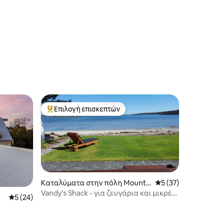
Επιλογή επισκεπτών
Κορυφαία επιλογή επισκεπτών
Καταλύματα στην πόλη Mount
Μέση βαθμολογία: 
5 (37)
Dutton Bay
Vandy's Shack - για ζευγάρια και μικρές
Μέση βαθμολογία: 5 στα 5, 24 κριτικές
5 (24)
οικογένειες.