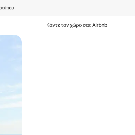
οτύπου
Κάντε τον χώρο σας Airbnb
α την εξερευνήσετε με την αφή ή να τη σύρετε με τα δάχτυλα.