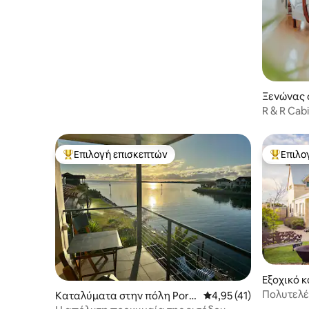
Ξενώνας 
R & R Cab
Επιλογή επισκεπτών
Επιλο
Κορυφαία επιλογή επισκεπτών
Κορυφαί
Εξοχικό 
η Tulka
Πολυτελέ
Καταλύματα στην πόλη Port
Μέση βαθμολογία: 4,95
4,95 (41)
Lincoln