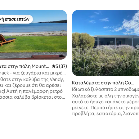
γή επισκεπτών
α επιλογή επισκεπτών
τα στην πόλη Mount
Μέση βαθμολογία: 5 στα 5, 37 κριτικές
5 (37)
ay
hack - για ζευγάρια και μικρές
ες.
θατε στην καλύβα της Vandy,
 στα 5, 41 κριτικές
Καταλύματα στην πόλη Coffi
ι και ξέρουμε ότι θα αρέσει
n Bay
Ιδιωτικό ξυλόσπιτο 2 υπνοδωμ
φη ρετρό
Χαλαρώστε με όλη την οικογέν
σσια καλύβα βρίσκεται στον
αυτό το ήσυχο και άνετο μέρος
υ όρους Ντάτον στη
μείνετε. Περπατήστε στην πρ
ο Λόουερ Έιρ και είναι
προβλήτα, εστιατόρια, λιανο
παραθαλάσσια. Γενιές της
στρειδιών ή καταστήματα. Σε
ιάς μας έχουν μεγαλώσει,
απόσταση αναπνοής από το 
ιακοπές σε αυτή την περιοχή
του γκολφ. Ιδανικό για μικρές
ε τόσες πολλές ειδικές
οικογένειες ή δύο ζευγάρια. 
ις. Είναι πραγματικά ο