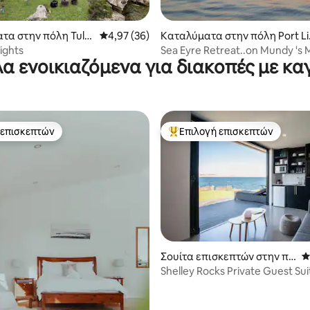
τα στην πόλη Tulk
Μέση βαθμολογία: 4,97 στα 5, 36 κριτικές
4,97 (36)
Καταλύματα στην πόλη Port Li
coln
ights
Sea Eyre Retreat..on Mundy 's 
α ενοικιαζόμενα για διακοπές με κα
 επισκεπτών
Επιλογή επισκεπτών
 επισκεπτών
Κορυφαία επιλογή επισκεπτών
Σουίτα επισκεπτών στην πό
Μ
λη Port Lincoln
Shelley Rocks Private Guest Sui
5 στα 5, 9 κριτικές