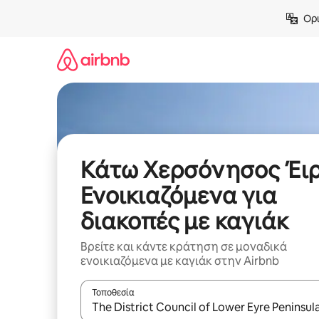
Μετάβαση
Ορι
στο
περιεχόμενο
Κάτω Χερσόνησος Έιρ
Ενοικιαζόμενα για
διακοπές με καγιάκ
Βρείτε και κάντε κράτηση σε μοναδικά
ενοικιαζόμενα με καγιάκ στην Airbnb
Τοποθεσία
Όταν τα αποτελέσματα είναι διαθέσιμα, μπορείτ