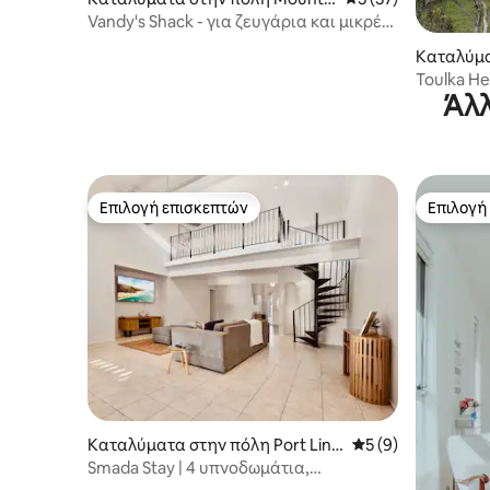
Dutton Bay
Vandy's Shack - για ζευγάρια και μικρές
οικογένειες.
Καταλύμα
a
Toulka He
Άλλ
Επιλογή επισκεπτών
Επιλογή
Επιλογή επισκεπτών
Επιλογή
Καταλύματα στην πόλη Port Linc
Μέση βαθμολογία: 
5 (9)
oln
Smada Stay | 4 υπνοδωμάτια,
προκυμαία, τέλειο για διασκέδαση