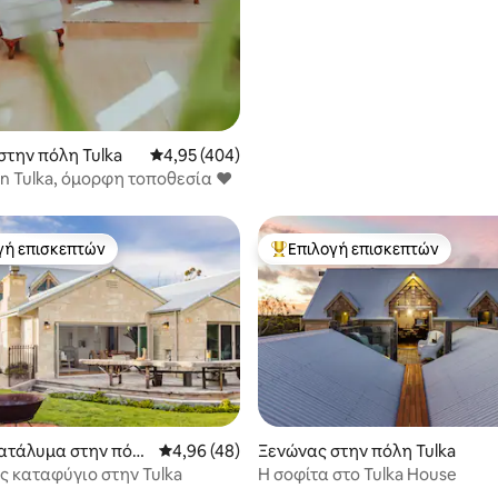
στην πόλη Tulka
Μέση βαθμολογία: 4,95 στα 5, 404 κριτικές
4,95 (404)
in Tulka, όμορφη τοποθεσία ❤️
γή επισκεπτών
Επιλογή επισκεπτών
α επιλογή επισκεπτών
Κορυφαία επιλογή επισκεπτών
κατάλυμα στην πόλ
Μέση βαθμολογία: 4,96 στα 5, 48 κριτικές
4,96 (48)
Ξενώνας στην πόλη Tulka
ς καταφύγιο στην Tulka
Η σοφίτα στο Tulka House
 στα 5, 41 κριτικές