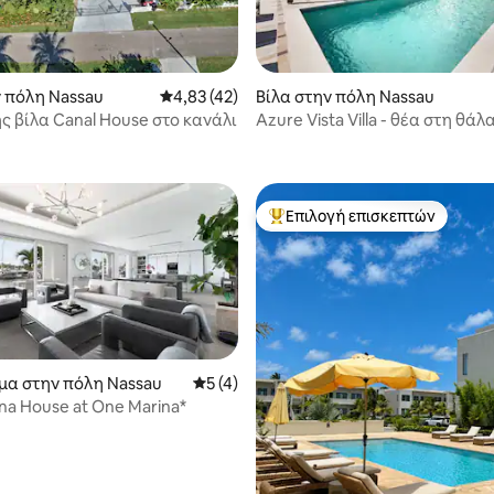
 στα 5, 12 κριτικές
ν πόλη Nassau
Μέση βαθμολογία: 4,83 στα 5, 42 κριτικές
4,83 (42)
Βίλα στην πόλη Nassau
ς βίλα Canal House στο κανάλι
Azure Vista Villa - θέα στη θάλ
λεπτά με τα πόδια από την πα
Επιλογή επισκεπτών
Κορυφαία επιλογή επισκεπτών
μα στην πόλη Nassau
Μέση βαθμολογία: 5 στα 5, 4 κριτικές
5 (4)
na House at One Marina*
 στα 5, 47 κριτικές