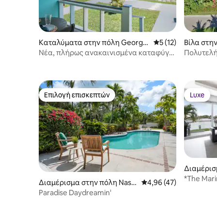
Καταλύματα στην πόλη George
Μέση βαθμολογία: 5
5 (12)
Βίλα στη
Town
Νέα, πλήρως ανακαινισμένα καταφύγια
Πολυτελή
σε παραθαλάσσιες βίλες
Επιλογή επισκεπτών
Luxe
Επιλογή επισκεπτών
Luxe
Διαμέρισ
*The Mari
Διαμέρισμα στην πόλη Nass
Μέση βαθμολογία: 4,96
4,96 (47)
au
Paradise Daydreamin'