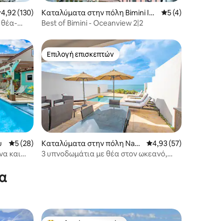
έση βαθμολογία: 4,92 στα 5, 130 κριτικές
4,92 (130)
Καταλύματα στην πόλη Bimini Isl
Μέση βαθμολογία:
5 (4)
ands
 θέα-
Best of Bimini - Oceanview 2|2
Επιλογή επισκεπτών
Επιλογή επισκεπτών
u
Μέση βαθμολογία: 5 στα 5, 28 κριτικές
5 (28)
Καταλύματα στην πόλη Nass
Μέση βαθμολογία: 4,9
4,93 (57)
au
ίνα και
3 υπνοδωμάτια με θέα στον ωκεανό,
πρόσβαση σε παραλία και ιδιωτική
πισίνα
να