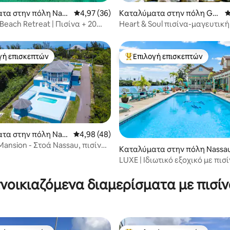
 στα 5, 22 κριτικές
τα στην πόλη Nass
Μέση βαθμολογία: 4,97 στα 5, 36 κριτικές
4,97 (36)
Καταλύματα στην πόλη Go
Μ
vernor's Harbour
Beach Retreat | Πισίνα + 20
Heart & Soul πισίνα-μαγευτική
πό την παραλία
ηρεμικός κήπος
γή επισκεπτών
Επιλογή επισκεπτών
α επιλογή επισκεπτών
Κορυφαία επιλογή επισκεπτών
τα στην πόλη Nass
Μέση βαθμολογία: 4,98 στα 5, 48 κριτικές
4,98 (48)
Mansion - Στοά Nassau, πισίνα
Καταλύματα στην πόλη Nassa
ρο
LUXE | Ιδιωτικό εξοχικό με πισ
 στα 5, 11 κριτικές
καγιάκ με σκάφος
νοικιαζόμενα διαμερίσματα με πισί