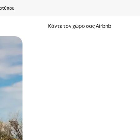
οτύπου
Κάντε τον χώρο σας Airbnb
α την εξερευνήσετε με την αφή ή να τη σύρετε με τα δάχτυλα.