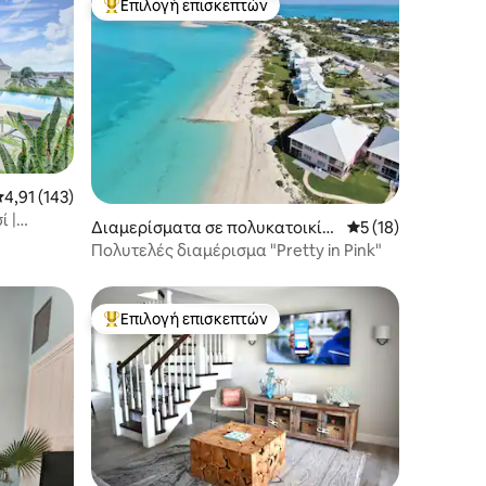
Επιλογή επισκεπτών
Κορυφαία επιλογή επισκεπτών
έση βαθμολογία: 4,91 στα 5, 143 κριτικές
4,91 (143)
 |
Διαμερίσματα σε πολυκατοικία
Μέση βαθμολογία: 
5 (18)
ρια
στην πόλη Treasure Cay
Πολυτελές διαμέρισμα "Pretty in Pink"
Επιλογή επισκεπτών
Κορυφαία επιλογή επισκεπτών