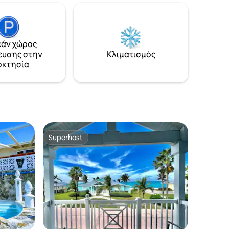
διακόσμηση. Το Orchid House διαθέτει
ες,
ιδιωτική πισίνα και υπαίθρια ψησταριά
 και
μπάρμπεκιου, με κοινόχρηστες
μίου
παροχές για επιπλέον άνεση (γήπεδα
 λεπτά
τένις, πλυντήριο ρούχων, γυμναστήριο).
άν χώρος
Με ασφάλεια και εύκολη πρόσβαση σε
ευσης στην
Κλιματισμός
ή του
δραστηριότητες και εστιατόρια, τι δεν
οκτησία
ολη τη
θα σας άρεσε!
λλα
Superhost
Superhost