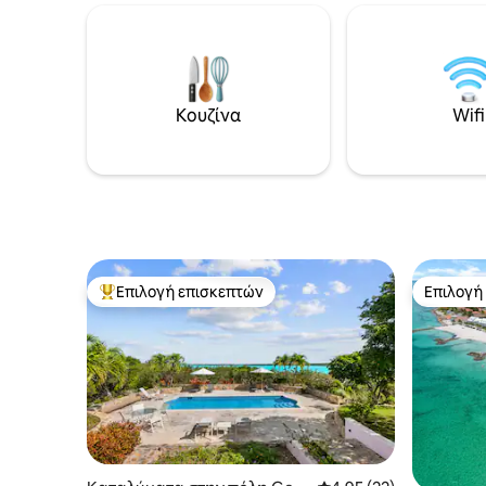
περιλαμβάνει επίσης τρία επιπλέον
ντουζιέρ
εξοχικά σπίτια και ένα κύριο σπίτι, τα
φινιρίσμα
οποία μπορούν να κλείσουν μαζί ή
Καραϊβική Θάλασ
ξεχωριστά για μεγαλύτερες ομάδες ή
απόσταση
για περισσότερη ιδιωτικότητα. Λάβετε
παραλία Rainb
υπόψη ότι υπάρχει κατασκευή δίπλα
Κουζίνα
Wifi
ανάμεσα 
και περιστασιακά μπορεί να ακούγεται
τον Ατλα
θόρυβος κατά τη διάρκεια της ημέρας
σε εξωτερικούς χώρους.
Επιλογή επισκεπτών
Επιλογή
Κορυφαία επιλογή επισκεπτών
Επιλογή