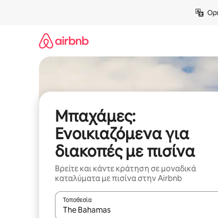
Μετάβαση
Ορι
στο
περιεχόμενο
Μπαχάμες:
Ενοικιαζόμενα για
διακοπές με πισίνα
Βρείτε και κάντε κράτηση σε μοναδικά
καταλύματα με πισίνα στην Airbnb
Τοποθεσία
Όταν τα αποτελέσματα είναι διαθέσιμα, μπορείτ