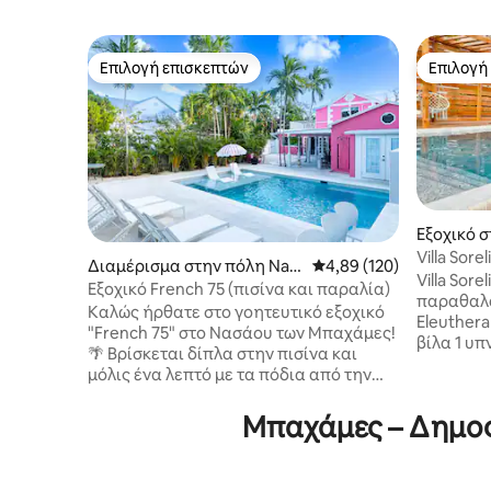
Επιλογή επισκεπτών
Επιλογή
Επιλογή επισκεπτών
Επιλογή
Εξοχικό 
Bay
Villa Sor
Διαμέρισμα στην πόλη Nas
Μέση βαθμολογία: 4,89 
4,89 (120)
στον ωκεα
Villa Sore
sau
Εξοχικό French 75 (πισίνα και παραλία)
παραθαλά
Καλώς ήρθατε στο γοητευτικό εξοχικό
Eleuthera
"French 75" στο Νασάου των Μπαχάμες!
βίλα 1 υ
🌴 Βρίσκεται δίπλα στην πισίνα και
κύριο υπ
μόλις ένα λεπτό με τα πόδια από την
size και 
παραλία, είναι ιδανικό για μια
για να φι
ρομαντική απόδραση. Οι επισκέπτες
Μπαχάμες – Δημοφ
οικογένει
έχουν πρόσβαση στην κοινόχρηστη
παιδιά. Η βίλα μας είναι πλήρως
πισίνα και τους εξωτερικούς χώρους
εξοπλισμ
του Pink Palms. Η ιδιοκτησία
κουζίνα, 