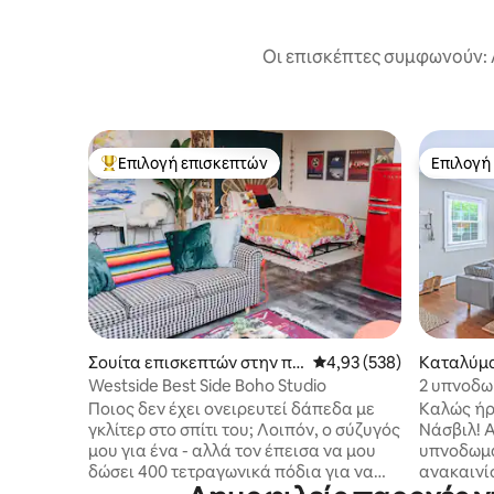
Οι επισκέπτες συμφωνούν: 
Επιλογή επισκεπτών
Επιλογή
Κορυφαία επιλογή επισκεπτών
Επιλογή
Σουίτα επισκεπτών στην πό
Μέση βαθμολογία: 4,93 
4,93 (538)
Καταλύμα
λη Νάσβιλ
σβιλ
Westside Best Side Boho Studio
2 υπνοδω
Κατοικίδ
Ποιος δεν έχει ονειρευτεί δάπεδα με
Καλώς ήρ
γκλίτερ στο σπίτι του; Λοιπόν, ο σύζυγός
Νάσβιλ! Α
μου για ένα - αλλά τον έπεισα να μου
υπνοδωμα
δώσει 400 τετραγωνικά πόδια για να
ανακαινί
μετατραπεί σε ένα ιδιόμορφο,
στην περ