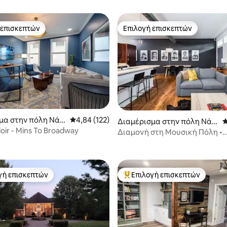
 επισκεπτών
Επιλογή επισκεπτών
 επισκεπτών
Επιλογή επισκεπτών
στα 5, 172 κριτικές
μα στην πόλη Νάσ
Μέση βαθμολογία: 4,84 στα 5, 122 κριτικές
4,84 (122)
Διαμέρισμα στην πόλη Νάσ
Μ
oir - Mins To Broadway
βιλ
Διαμονή στη Μουσική Πόλη •
Περπατήστε μέχρι τα καταστή
τα εστιατόρια
γή επισκεπτών
Επιλογή επισκεπτών
α επιλογή επισκεπτών
Κορυφαία επιλογή επισκεπτών