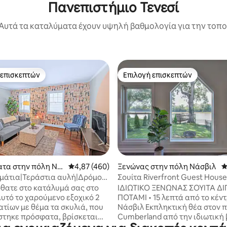
Πανεπιστήμιο Τενεσί
Αυτά τα καταλύματα έχουν υψηλή βαθμολογία για την τοποθ
 επισκεπτών
Επιλογή επισκεπτών
 επισκεπτών
Επιλογή επισκεπτών
στα 5, 538 κριτικές
τα στην πόλη Νά
Μέση βαθμολογία: 4,87 στα 5, 460 κριτικές
4,87 (460)
Ξενώνας στην πόλη Νάσβιλ
Μ
μάτια|Τεράστια αυλή|Δρόμος|
Σουίτα Riverfront Guest House 
ια|Vandy
λεπτά από το Μπρόντγουεϊ
θατε στο κατάλυμά σας στο
ΙΔΙΩΤΙΚΟ ΞΕΝΩΝΑΣ ΣΟΥΙΤΑ Δ
υτό το χαρούμενο εξοχικό 2
ΠΟΤΑΜΙ • 15 λεπτά από το κέν
τίων με θέμα τα σκυλιά, που
Νάσβιλ Εκπληκτική θέα στον 
στηκε πρόσφατα, βρίσκεται
Cumberland από την ιδιωτική
ιζήτητη περιοχή West
σας και την πλήρως περιφραγ