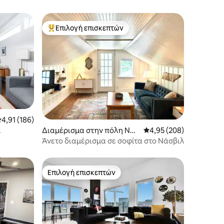
Επιλογή επισκεπτών
Κορυφαία επιλογή επισκεπτών
έση βαθμολογία: 4,91 στα 5, 186 κριτικές
4,91 (186)
Διαμέρισμα στην πόλη Νάσ
Μέση βαθμολογία: 4,95 
4,95 (208)
ματα και
βιλ
Άνετο διαμέρισμα σε σοφίτα στο Νάσβιλ
Επιλογή επισκεπτών
Επιλογή επισκεπτών