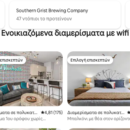
Southern Grist Brewing Company
47 ντόπιοι το προτείνουν
Ενοικιαζόμενα διαμερίσματα με wifi
 επισκεπτών
Επιλογή επισκεπτών
 επισκεπτών
Επιλογή επισκεπτών
στα 5, 273 κριτικές
ματα σε πολυκατοι
Μέση βαθμολογία: 4,81 στα 5, 175 κριτικές
4,81 (175)
Διαμερίσματα σε πολυκατο
Μ
 πόλη Νάσβιλ
ικία στην πόλη Νάσβιλ
μα 1ου ορόφου χωρίς
Μπαλκόνι με θέα στον ορίζοντ
α - 2 μίλια από το κέντρο της
λεπτά από το Μπρόντγουεϊ