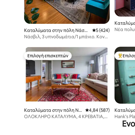
Καταλύμα
σβιλ
Νέα πολυ
Καταλύματα στην πόλη Νάσβι
Μέση βαθμολογία: 5 
5 (424)
πόλης 10
λ
Νάσβιλ, 3 υπνοδωμάτια/1 μπάνιο. Κοντά
στο Μπρόντγουεϊ και το Όπρι
Επιλογή επισκεπτών
Επιλο
Επιλογή επισκεπτών
Κορυφαί
Καταλύματα στην πόλη Νά
Μέση βαθμολογία: 4,84 
4,84 (587)
Καταλύμα
σβιλ
σβιλ
ΟΛΟΚΛΗΡΟ ΚΑΤΑΛΥΜΑ, 4 ΚΡΕΒΑΤΙΑ,
Hank's Pl
Ενο
ΚΟΝΤΑ ΣΤΟ ΚΕΝΤΡΟ
εδώ!)