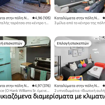
τα στην πόλη Νά
Μέση βαθμολογία: 4,96 στα 5, 105 κριτικές
4,96 (105)
Καταλύματα στην πόλη Νά
Μ
σβιλ
τελής ταράτσα στο κέντρο της
3 μίλια από το κέντρο της πόλη
στα 5, 424 κριτικές
 κρεβάτια #3
Ευρύχωρο + Άνετο + Μοντέρνο
γή επισκεπτών
Επιλογή επισκεπτών
α επιλογή επισκεπτών
Επιλογή επισκεπτών
στα 5, 587 κριτικές
τα στην πόλη Νά
Μέση βαθμολογία: 4,97 στα 5, 376 κριτικές
4,97 (376)
Καταλύματα στην πόλη Νά
Μ
σβιλ
ace (Ο Hank Williams Sr. έμενε
2 υπνοδωμάτια •Ιδιωτική αυλή
ικιαζόμενα διαμερίσματα με κλιματ
στο κέντρο!