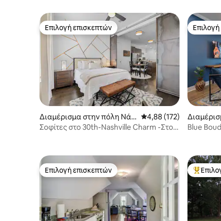
Επιλογή επισκεπτών
Επιλογή
Επιλογή επισκεπτών
Επιλογή
Διαμέρισμα στην πόλη Νάσ
Μέση βαθμολογία: 4,88 
4,88 (172)
Διαμέρισ
βιλ
βιλ
Σοφίτες στο 30th-Nashville Charm -Στο
Blue Boud
West End
Επιλογή επισκεπτών
Επιλο
Επιλογή επισκεπτών
Κορυφαί