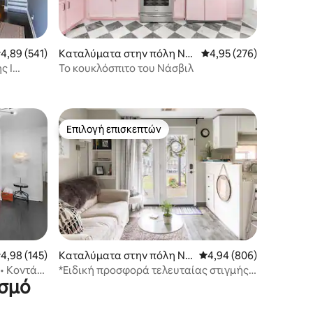
έση βαθμολογία: 4,89 στα 5, 541 κριτικές
4,89 (541)
Καταλύματα στην πόλη Νά
Μέση βαθμολογία: 4,95 
4,95 (276)
σβιλ
ς I
Το κουκλόσπιτο του Νάσβιλ
Επιλογή επισκεπτών
Επιλογή επισκεπτών
έση βαθμολογία: 4,98 στα 5, 145 κριτικές
4,98 (145)
Καταλύματα στην πόλη Νά
Μέση βαθμολογία: 4,94 
4,94 (806)
σβιλ
• Κοντά
*Ειδική προσφορά τελευταίας στιγμής!*
ισμό
Περπατήστε μέχρι το Vandy!