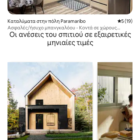
Καταλύματα στην πόλη Paramaribo
Μέση βαθμο
5 (19)
Ασφαλές/ήσυχο μπανγκαλόου - Κοντά σε χώρους
Οι ανέσεις του σπιτιού σε εξαιρετικές
διασκέδασης
μηνιαίες τιμές