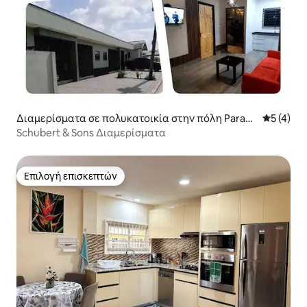
Διαμερίσματα σε πολυκατοικία στην πόλη Param
Μέση βαθμ
5 (4)
aribo
Schubert & Sons Διαμερίσματα
Επιλογή επισκεπτών
Επιλογή επισκεπτών