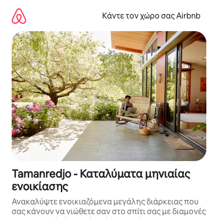
Μετάβαση
στο
Κάντε τον χώρο σας Airbnb
περιεχόμενο
Tamanredjo - Καταλύματα μηνιαίας
ενοικίασης
Ανακαλύψτε ενοικιαζόμενα μεγάλης διάρκειας που
σας κάνουν να νιώθετε σαν στο σπίτι σας με διαμονές