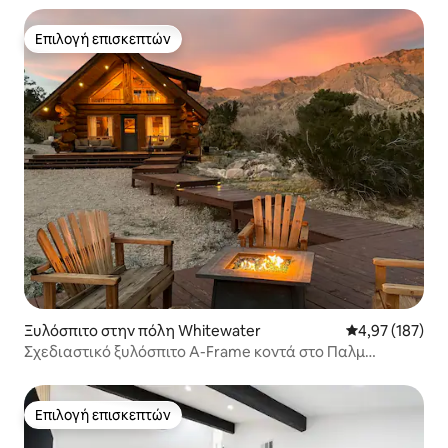
Επιλογή επισκεπτών
Επιλογή επισκεπτών
Ξυλόσπιτο στην πόλη Whitewater
Μέση βαθμολογί
4,97 (187)
Σχεδιαστικό ξυλόσπιτο A-Frame κοντά στο Παλμ
Σπρινγκς, με τζακούζι
Επιλογή επισκεπτών
Επιλογή επισκεπτών