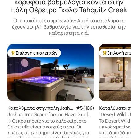
κορυφαία βαθμολογία κοντά στην
πόλη Θέρετρο Γκολφ Tahquitz Creek
Οι επισκέπτες συμφωνούν: Αυτά τα καταλύματα
έχουν υψηλή βαθμολογία για την τοποθεσία, την
καθαριότητα κ.ά.
Επιλογή επισκεπτών
Επιλογή επισκ
Κορυφαία επιλογή επισκεπτών
Κορυφαία επιλογ
Καταλύματα στην πόλη Joshu
Μέση βαθμολογία: 5 στα 5, 1
5 (166)
Καταλύματα στην
a Tree
a Tree
Joshua Tree Scandifornian Havn: Σπα|
"Desert Wild" Jos
Θόλος|Μίνι γκολφ
τζακούζι
✨ Οι κρατήσεις για το καλοκαίρι στο
Το Desert Wild εί
Celestielle είναι ανοιχτές τώρα! Οι
υπνοδωματίων, δύ
ημέρες στην έρημο είναι ιδανικές για
και τζακούζι που 