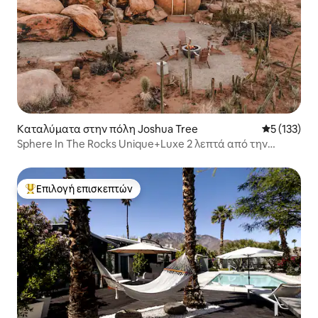
Καταλύματα στην πόλη Joshua Tree
Μέση βαθμο
5 (133)
Sphere In The Rocks Unique+Luxe 2 λεπτά από την
είσοδο του πάρκου
Επιλογή επισκεπτών
Κορυφαία επιλογή επισκεπτών