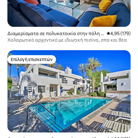
Διαμερίσματα σε πολυκατοικία στην πόλη Π
Μέση βαθμολογί
4,95 (179)
αλμ Σπρινγκς
Χαλαρωτικό αρχοντικό με ιδιωτική πισίνα, σπα και θέα
Επιλογή επισκεπτών
Επιλογή επισκεπτών