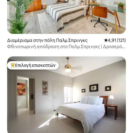
Διαμέρισμα στην πόλη Παλμ Σπρινγκς
Μέση βαθμολογ
4,91 (121)
Φθινοπωρινή απόδραση στο Παλμ Σπρινγκς | Δροσερό
ορεινό αεράκι
Επιλογή επισκεπτών
Κορυφαία επιλογή επισκεπτών