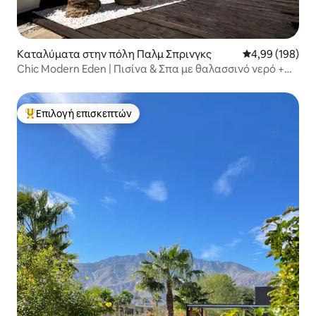
Καταλύματα στην πόλη Παλμ Σπρινγκς
Μέση βαθμολογί
4,99 (198)
Chic Modern Eden | Πισίνα & Σπα με θαλασσινό νερό +
Θέα στο βουνό
Επιλογή επισκεπτών
Κορυφαία επιλογή επισκεπτών