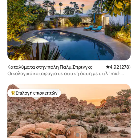
Καταλύματα στην πόλη Παλμ Σπρινγκς
Μέση βαθμολογί
4,92 (278)
Οικολογικό καταφύγιο σε αστική όαση με στιλ "mid-
century modern" στο Παλμ Σπρινγκς
Επιλογή επισκεπτών
Κορυφαία επιλογή επισκεπτών