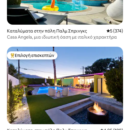
Καταλύματα στην πόλη Παλμ Σπρινγκς
Μέση βαθμολ
5 (374)
Casa Angela, μια ιδιωτική όαση με ιταλικό χαρακτήρα
Επιλογή επισκεπτών
Κορυφαία επιλογή επισκεπτών