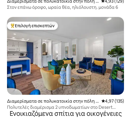
Διαμερίσματα σε πολυκατοικία στην πόλη C
Μέση βαθμολογί
4,93 (129)
athedral City
Στον επάνω όροφο, ωραία θέα, ηλιόλουστη. μονάδα 6
Επιλογή επισκεπτών
Κορυφαία επιλογή επισκεπτών
Διαμερίσματα σε πολυκατοικία στην πόλη C
Μέση βαθμολογί
4,97 (135)
athedral City
Πολυτελές διαμέρισμα 2 υπνοδωματίων στο Desert
Ενοικιαζόμενα σπίτια για οικογένειες
Princess Country Club