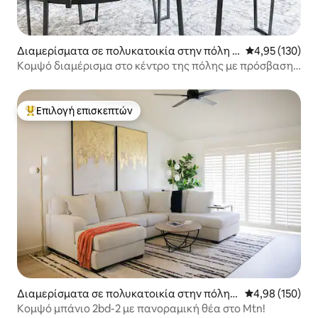
Διαμερίσματα σε πολυκατοικία στην πόλη Π
Μέση βαθμολογί
4,95 (130)
αλμ Σπρινγκς
Κομψό διαμέρισμα στο κέντρο της πόλης με πρόσβαση
με τα πόδια
Επιλογή επισκεπτών
Κορυφαία επιλογή επισκεπτών
Διαμερίσματα σε πολυκατοικία στην πόλη P
Μέση βαθμολογί
4,98 (150)
alm Desert
Κομψό μπάνιο 2bd-2 με πανοραμική θέα στο Mtn!