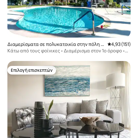
Διαμερίσματα σε πολυκατοικία στην πόλη Π
Μέση βαθμολογ
4,93 (151)
αλμ Σπρινγκς
Κάτω από τους φοίνικες • Διαμέρισμα στον 1ο όροφο •
Τζακούζι και πισίνα
Επιλογή επισκεπτών
Επιλογή επισκεπτών