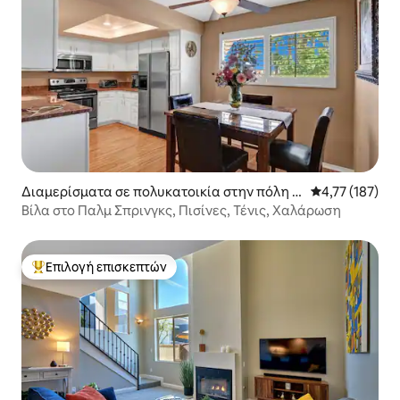
Διαμερίσματα σε πολυκατοικία στην πόλη Π
Μέση βαθμολογ
4,77 (187)
αλμ Σπρινγκς
Βίλα στο Παλμ Σπρινγκς, Πισίνες, Τένις, Χαλάρωση
Επιλογή επισκεπτών
Κορυφαία επιλογή επισκεπτών