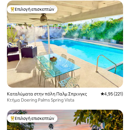
Επιλογή επισκεπτών
Κορυφαία επιλογή επισκεπτών
Καταλύματα στην πόλη Παλμ Σπρινγκς
Μέση βαθμολογί
4,95 (221)
Κτήμα Doering Palms Spring Vista
Επιλογή επισκεπτών
Κορυφαία επιλογή επισκεπτών