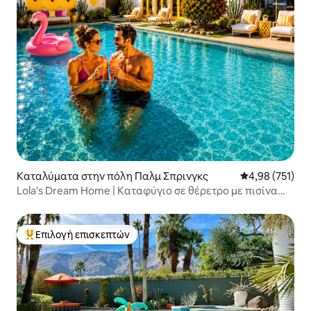
Καταλύματα στην πόλη Παλμ Σπρινγκς
Μέση βαθμολογί
4,98 (751)
Lola's Dream Home | Καταφύγιο σε θέρετρο με πισίνα
και σπα
Επιλογή επισκεπτών
Κορυφαία επιλογή επισκεπτών