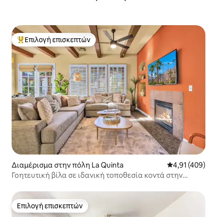
Επιλογή επισκεπτών
Κορυφαία επιλογή επισκεπτών
Διαμέρισμα στην πόλη La Quinta
Μέση βαθμολογί
4,91 (409)
Γοητευτική βίλα σε ιδανική τοποθεσία κοντά στην
κεντρική πισίνα #A
Επιλογή επισκεπτών
Επιλογή επισκεπτών