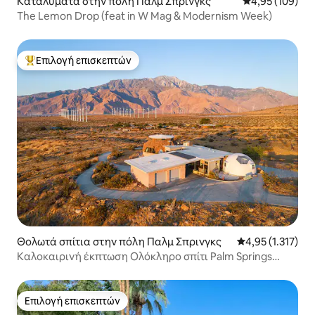
Καταλύματα στην πόλη Παλμ Σπρινγκς
Μέση βαθμολογί
4,95 (109)
The Lemon Drop (feat in W Mag & Modernism Week)
Επιλογή επισκεπτών
Κορυφαία επιλογή επισκεπτών
Θολωτά σπίτια στην πόλη Παλμ Σπρινγκς
Μέση βαθμολογία
4,95 (1.317)
Καλοκαιρινή έκπτωση Ολόκληρο σπίτι Palm Springs
Joshua T
Επιλογή επισκεπτών
Επιλογή επισκεπτών