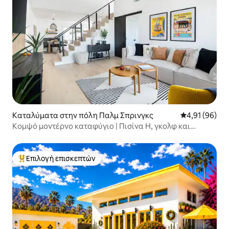
Καταλύματα στην πόλη Παλμ Σπρινγκς
Μέση βαθμολογ
4,91 (96)
Κομψό μοντέρνο καταφύγιο | Πισίνα H, γκολφ και
pickleball
Επιλογή επισκεπτών
Κορυφαία επιλογή επισκεπτών