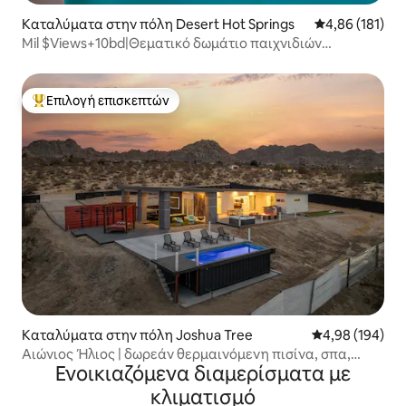
Καταλύματα στην πόλη Desert Hot Springs
Μέση βαθμολογί
4,86 (181)
Mil $Views+10bd|Θεματικό δωμάτιο παιχνιδιών
τηλεοπτικής σειράς Friends
Επιλογή επισκεπτών
Κορυφαία επιλογή επισκεπτών
Καταλύματα στην πόλη Joshua Tree
Μέση βαθμολογί
4,98 (194)
Αιώνιος Ήλιος | δωρεάν θερμαινόμενη πισίνα, σπα,
Ενοικιαζόμενα διαμερίσματα με
υπαίθρια προβολή ταινιών
κλιματισμό