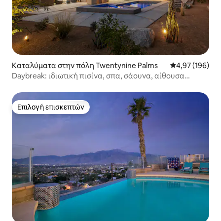
Καταλύματα στην πόλη Twentynine Palms
Μέση βαθμολογί
4,97 (196)
Daybreak: ιδιωτική πισίνα, σπα, σάουνα, αίθουσα
ευεξίας
Επιλογή επισκεπτών
Επιλογή επισκεπτών