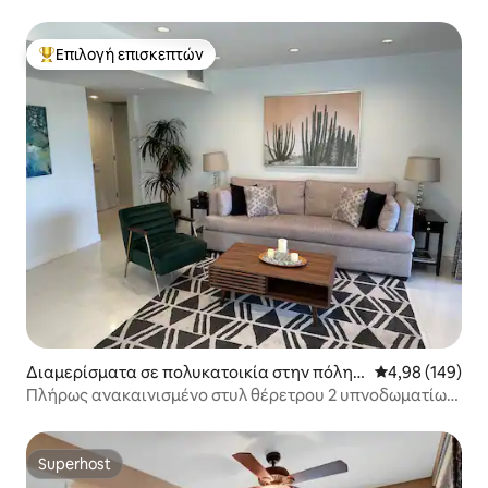
Επιλογή επισκεπτών
Κορυφαία επιλογή επισκεπτών
Διαμερίσματα σε πολυκατοικία στην πόλη
Μέση βαθμολογί
4,98 (149)
Παλμ Σπρινγκς
Πλήρως ανακαινισμένο στυλ θέρετρου 2 υπνοδωματίων
2 μπάνιων
Superhost
Superhost