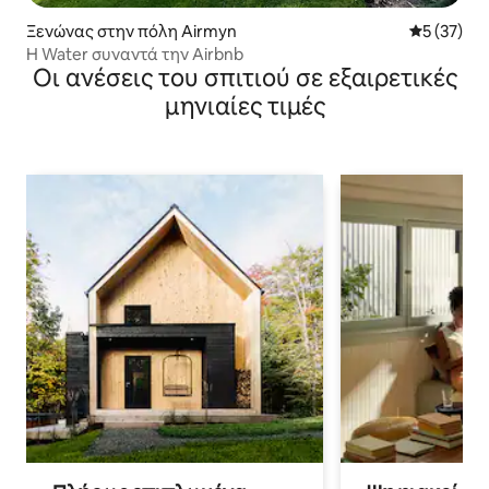
Ξενώνας στην πόλη Airmyn
Μέση βαθμο
5 (37)
Η Water συναντά την Airbnb
Οι ανέσεις του σπιτιού σε εξαιρετικές
μηνιαίες τιμές