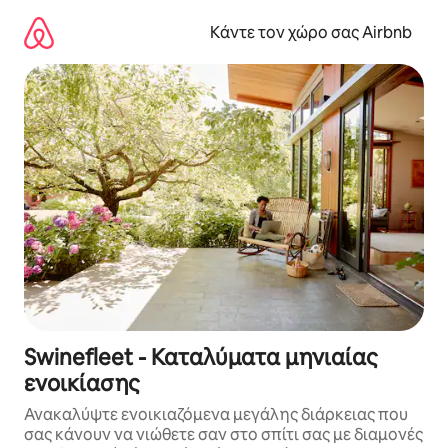
Μετάβαση
στο
Κάντε τον χώρο σας Airbnb
περιεχόμενο
Swinefleet - Καταλύματα μηνιαίας
ενοικίασης
Ανακαλύψτε ενοικιαζόμενα μεγάλης διάρκειας που
σας κάνουν να νιώθετε σαν στο σπίτι σας με διαμονές