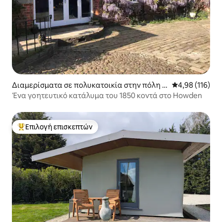
Διαμερίσματα σε πολυκατοικία στην πόλη A
Μέση βαθμολογί
4,98 (116)
irmyn
Ένα γοητευτικό κατάλυμα του 1850 κοντά στο Howden
Επιλογή επισκεπτών
Κορυφαία επιλογή επισκεπτών