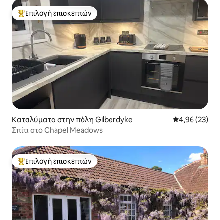
Επιλογή επισκεπτών
Κορυφαία επιλογή επισκεπτών
Καταλύματα στην πόλη Gilberdyke
Μέση βαθμολογ
4,96 (23)
Σπίτι στο Chapel Meadows
Επιλογή επισκεπτών
Κορυφαία επιλογή επισκεπτών