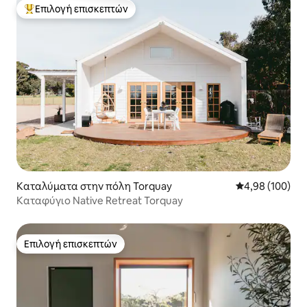
Επιλογή επισκεπτών
Κορυφαία επιλογή επισκεπτών
Καταλύματα στην πόλη Torquay
Μέση βαθμολογί
4,98 (100)
Καταφύγιο Native Retreat Torquay
Επιλογή επισκεπτών
Επιλογή επισκεπτών