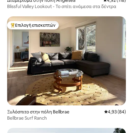
Διαμέρισμα στην πόλη Anglesea
Μέση βαθμολογ
4,92 (118)
Blissful Valley Lookout - Το σπίτι ανάμεσα στα δέντρα
Επιλογή επισκεπτών
Κορυφαία επιλογή επισκεπτών
Ξυλόσπιτο στην πόλη Bellbrae
Μέση βαθμολογ
4,93 (84)
Bellbrae Surf Ranch