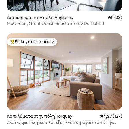
Διαμέρισμα στην πόλη Anglesea
Μέση βαθμο
5 (38)
McQueen, Great Ocean Road από την Dufflebird
Επιλογή επισκεπτών
Κορυφαία επιλογή επισκεπτών
Καταλύματα στην πόλη Torquay
Μέση βαθμολογί
4,97 (127)
Ζεστές φωτιές μέσα και έξω, ένα τετράγωνο από την
παραλία!