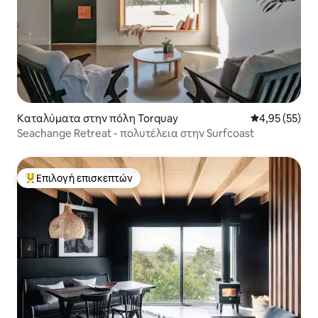
Καταλύματα στην πόλη Torquay
Μέση βαθμολογ
4,95 (55)
Seachange Retreat - πολυτέλεια στην Surfcoast
Επιλογή επισκεπτών
Κορυφαία επιλογή επισκεπτών