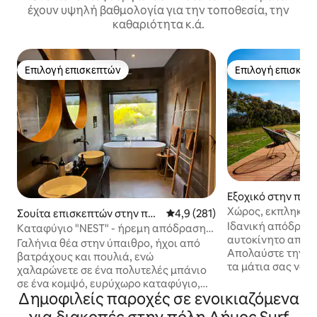
έχουν υψηλή βαθμολογία για την τοποθεσία, την
καθαριότητα κ.ά.
Επιλογή επισκεπτών
Επιλογή επισκεπ
Επιλογή επισκεπτών
Επιλογή επισκεπ
Εξοχικό στην πόλ
re
Χώρος, εκπληκτικ
Σουίτα επισκεπτών στην πόλ
Μέση βαθμολογία: 4,9 στα 5, 2
4,9 (281)
εξωτερικού χώρο
Ιδανική απόδραση 
η Torquay
Καταφύγιο "NEST" - ήρεμη απόδραση
μπάρμπεκιου, σά
αυτοκίνητο από 
στην ακτή
Γαλήνια θέα στην ύπαιθρο, ήχοι από
Απολαύστε την α
βατράχους και πουλιά, ενώ
τα μάτια σας να 
χαλαρώνετε σε ένα πολυτελές μπάνιο
καταπληκτική πα
σε ένα κομψό, ευρύχωρο καταφύγιο,
κατάλληλο μέρος 
Δημοφιλείς παροχές σε ενοικιαζόμενα
εξαιρετικά άνετο, μεγάλο διπλό
να απολαύσετε, 
κρεβάτι. 2,5 χιλιόμετρα από την