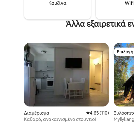
Κουζίνα
Wifi
Άλλα εξαιρετικά ε
Επιλογή
Επιλογή
Διαμέρισμα
Μέση βαθμολογία: 4,65 
4,65 (110)
Ξυλόσπιτ
Καθαρό, ανακαινισμένο στούντιο!
Myllykang
άγρια φύ