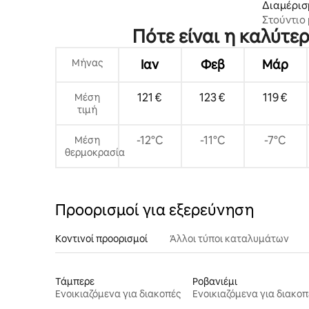
Διαμέρισ
Στούντιο 
Πότε είναι η καλύτε
οικισμού
Μήνας
Ιαν
Φεβ
Μάρ
121 €
123 €
119 €
Μέση
τιμή
-12°C
-11°C
-7°C
Μέση
θερμοκρασία
Προορισμοί για εξερεύνηση
Κοντινοί προορισμοί
Άλλοι τύποι καταλυμάτων
Τάμπερε
Ροβανιέμι
Ενοικιαζόμενα για διακοπές
Ενοικιαζόμενα για διακοπ