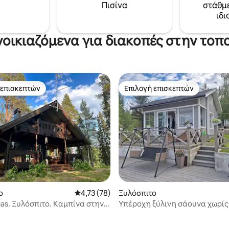
Πισίνα
στάθμ
ιδι
νοικιαζόμενα για διακοπές στην το
 επισκεπτών
Επιλογή επισκεπτών
 επισκεπτών
Επιλογή επισκεπτών
στα 5, 110 κριτικές
ο
Μέση βαθμολογία: 4,73 στα 5, 78 κριτικές
4,73 (78)
Ξυλόσπιτο
as. Ξυλόσπιτο. Καμπίνα στην
Υπέροχη ξύλινη σάουνα χωρίς
ση.
ηλεκτρικό ρεύμα στην όχθη τη
Jumalisjärvi