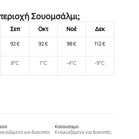
 περιοχή Σουομσάλμι;
Σεπ
Οκτ
Νοέ
Δεκ
92 €
92 €
98 €
112 €
8°C
1°C
-4°C
-9°C
ασα
Κούουσαμο
ικιαζόμενα για διακοπές
Ενοικιαζόμενα για διακοπές