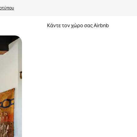
οτύπου
Κάντε τον χώρο σας Airbnb
α την εξερευνήσετε με την αφή ή να τη σύρετε με τα δάχτυλα.