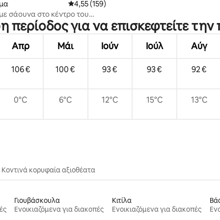
μα
Μέση βαθμολογία: 4,55 στα 5, 159 κριτικές
4,55 (159)
με σάουνα στο κέντρο του
ρη περίοδος για να επισκεφτείτε την
 του Φουνομσάλμι
Απρ
Μάι
Ιούν
Ιούλ
Αύγ
106 €
100 €
93 €
93 €
92 €
0°C
6°C
12°C
15°C
13°C
Κοντινά κορυφαία αξιοθέατα
Γιουβάσκουλα
Κιτίλα
Βά
ές
Ενοικιαζόμενα για διακοπές
Ενοικιαζόμενα για διακοπές
Ενο