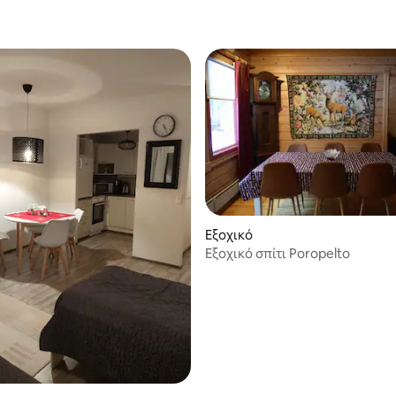
Εξοχικό
Εξοχικό σπίτι Poropelto
 στα 5, 82 κριτικές