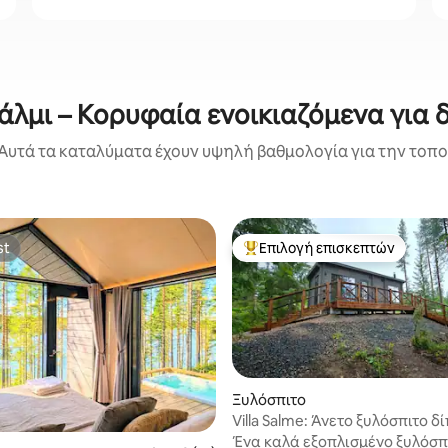
λμι – Κορυφαία ενοικιαζόμενα για 
Αυτά τα καταλύματα έχουν υψηλή βαθμολογία για την τοποθ
st
Επιλογή επισκεπτών
st
Κορυφαία επιλογή επισκεπτών
Ξυλόσπιτο
Villa Salme: Άνετο ξυλόσπιτο δ
λίμνη + ιδιωτική παραλία
Ένα καλά εξοπλισμένο ξυλόσπ