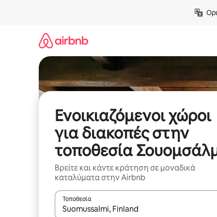
Μετάβαση
Ορι
στο
περιεχόμενο
Ενοικιαζόμενοι χώροι
για διακοπές στην
τοποθεσία Σουομσάλμ
Βρείτε και κάντε κράτηση σε μοναδικά
καταλύματα στην Airbnb
Τοποθεσία
Όταν τα αποτελέσματα είναι διαθέσιμα, μπορείτ