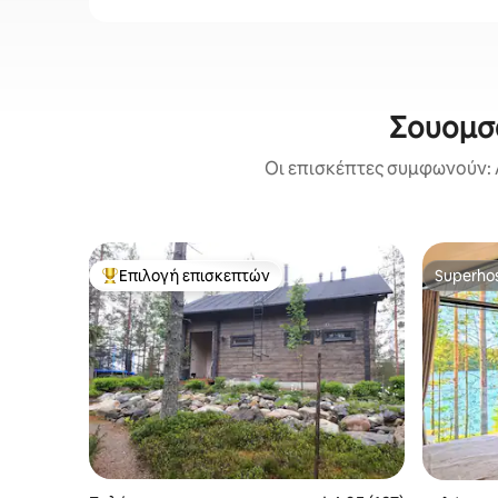
Σουομσά
Οι επισκέπτες συμφωνούν: 
Επιλογή επισκεπτών
Superho
Κορυφαία επιλογή επισκεπτών
Superho