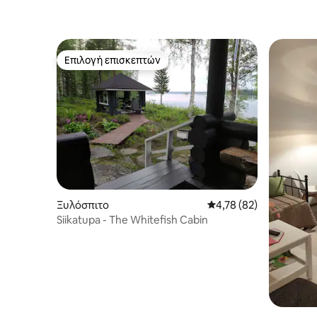
Επιλογή επισκεπτών
Επιλογή επισκεπτών
Ξυλόσπιτο
Μέση βαθμολογία: 4,78
4,78 (82)
Siikatupa - The Whitefish Cabin