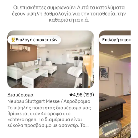
Οι επισκέπτες συμφωνούν: Αυτά τα καταλύματα
έχουν υψηλή βαθμολογία για την τοποθεσία, την
καθαριότητα κ.ά.
Επιλογή επισκεπτών
Επιλογή επισκεπ
Κορυφαία επιλογή επισκεπτών
Επιλογή επισκεπ
Διαμέρισμα
Μέση βαθμολογία: 4,98 στα 5, 1
4,98 (199)
Neubau Stuttgart Messe / Αεροδρόμιο
Το υψηλής ποιότητας διαμέρισμά μας
βρίσκεται στον 4ο όροφο στο
Echterdingen. Το διαμέρισμα είναι
εύκολα προσβάσιμο με ασανσέρ. Το
διαμέρισμα είναι εξοπλισμένο με τις
ακόλουθες ανέσεις: - ΚΑΛΥΤΕΡΗ ΘΕΣΗ: