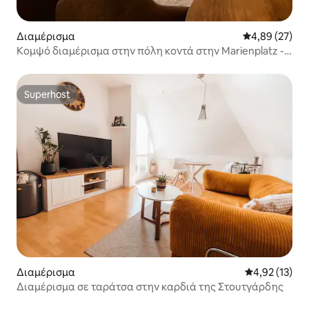
Διαμέρισμα
Μέση βαθμολογ
4,89 (27)
Κομψό διαμέρισμα στην πόλη κοντά στην Marienplatz -
Ισόγειο
Superhost
Superhost
Διαμέρισμα
Μέση βαθμολο
4,92 (13)
Διαμέρισμα σε ταράτσα στην καρδιά της Στουτγάρδης