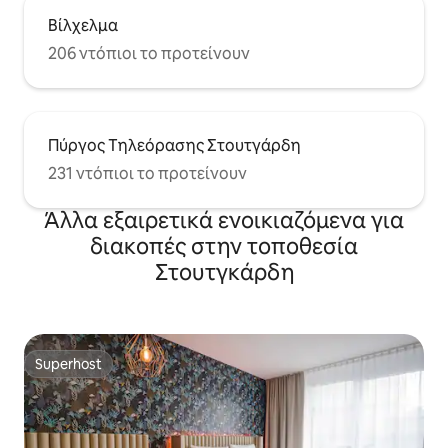
Βίλχελμα
206 ντόπιοι το προτείνουν
Πύργος Τηλεόρασης Στουτγάρδη
231 ντόπιοι το προτείνουν
Άλλα εξαιρετικά ενοικιαζόμενα για
διακοπές στην τοποθεσία
Στουτγκάρδη
Superhost
Superhost