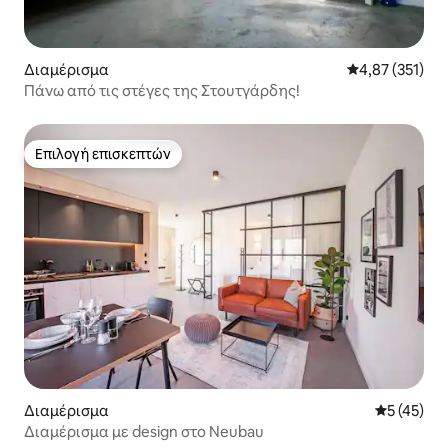
Διαμέρισμα
Μέση βαθμολογί
4,87 (351)
Πάνω από τις στέγες της Στουτγάρδης!
Επιλογή επισκεπτών
Επιλογή επισκεπτών
Διαμέρισμα
Μέση βαθμο
5 (45)
Διαμέρισμα με design στο Neubau