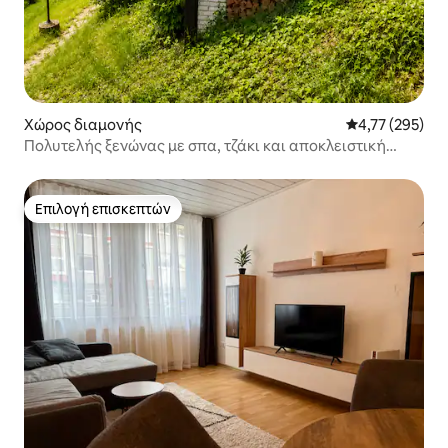
Χώρος διαμονής
Μέση βαθμολογί
4,77 (295)
Πολυτελής ξενώνας με σπα, τζάκι και αποκλειστική
περιοχή για ζευγάρια
Επιλογή επισκεπτών
Επιλογή επισκεπτών