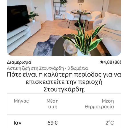
Διαμέρισμα
Μέση βαθμολογ
4,88 (88)
Αστική ζωή στη Στουτγάρδη - 3 δωμάτια
Πότε είναι η καλύτερη περίοδος για να
επισκεφτείτε την περιοχή
Στουτγκάρδη;
Μήνας
Μέση
Μέση
τιμή
θερμοκρασία
Ιαν
69 €
2°C