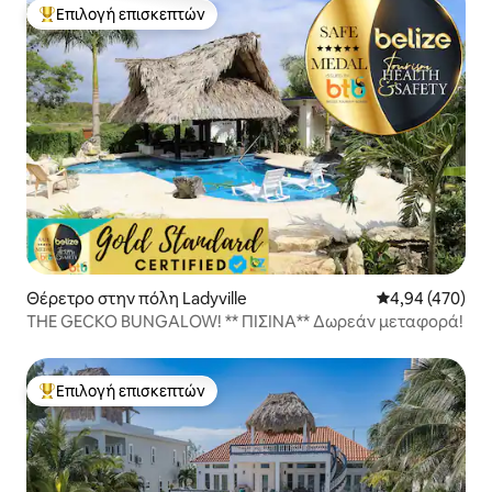
Επιλογή επισκεπτών
Κορυφαία επιλογή επισκεπτών
Θέρετρο στην πόλη Ladyville
Μέση βαθμολογί
4,94 (470)
THE GECKO BUNGALOW! ** ΠΙΣΙΝΑ** Δωρεάν μεταφορά!
Επιλογή επισκεπτών
Κορυφαία επιλογή επισκεπτών