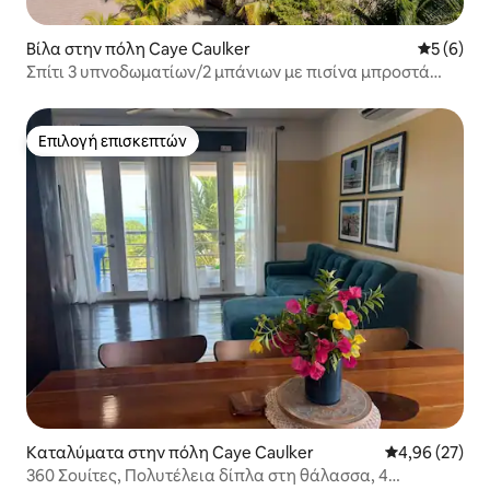
Βίλα στην πόλη Caye Caulker
Μέση βαθμ
5 (6)
Σπίτι 3 υπνοδωματίων/2 μπάνιων με πισίνα μπροστά
στον ωκεανό - Άνω μονάδα
Επιλογή επισκεπτών
Επιλογή επισκεπτών
Καταλύματα στην πόλη Caye Caulker
Μέση βαθμολογ
4,96 (27)
360 Σουίτες, Πολυτέλεια δίπλα στη θάλασσα, 4