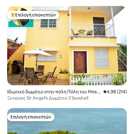
υπνοδωμάτια, 3 μπάνια
Επιλογή επισκεπτών
Κορυφαία επιλογή επισκεπτών
Ιδιωτικό δωμάτιο στην πόλη Πόλη του Μπελ
Μέση βαθμολογί
4,98 (214)
ίζ
Ξενώνας Sir Angel's Δωμάτιο 3 Seashell
Επιλογή επισκεπτών
Επιλογή επισκεπτών