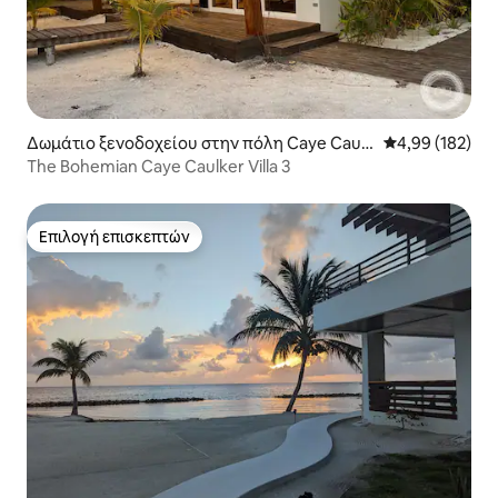
Δωμάτιο ξενοδοχείου στην πόλη Caye Caulk
Μέση βαθμολογί
4,99 (182)
er
The Bohemian Caye Caulker Villa 3
Επιλογή επισκεπτών
Επιλογή επισκεπτών