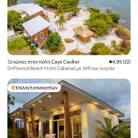
Ξενώνας στην πόλη Caye Caulker
Μέση βαθμολογ
4,95 (22)
Driftwood Beach Front Cabanas με Wifi και καγιάκ
Επιλογή επισκεπτών
Κορυφαία επιλογή επισκεπτών