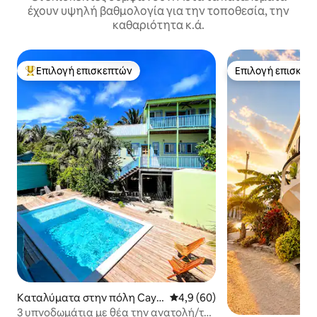
έχουν υψηλή βαθμολογία για την τοποθεσία, την
καθαριότητα κ.ά.
Επιλογή επισκεπτών
Επιλογή επισκεπ
Κορυφαία επιλογή επισκεπτών
Επιλογή επισκεπ
Καταλύματα στην πόλη Caye
Μέση βαθμολογία: 4,9 στα 5, 
4,9 (60)
Caulker
3 υπνοδωμάτια με θέα την ανατολή/το