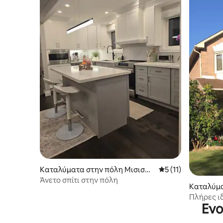
Καταλύματα στην πόλη Μισισάο
Μέση βαθμολογία: 5
5 (11)
υγκα
Άνετο σπίτι στην πόλη
Καταλύμα
σισάουγ
Πλήρες ι
Ενο
WiFi/τηλ