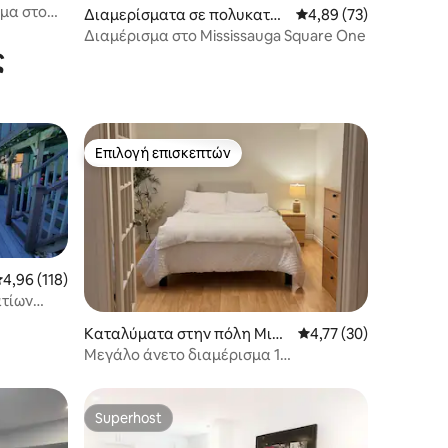
μα στο
Διαμερίσματα σε πολυκατοι
Μέση βαθμολογία: 4,8
4,89 (73)
κία στην πόλη Μισισάουγκα
Διαμέρισμα στο Mississauga Square One
ς
Επιλογή επισκεπτών
Επιλογή επισκεπτών
έση βαθμολογία: 4,96 στα 5, 118 κριτικές
4,96 (118)
ατίων
/πισίνα
Καταλύματα στην πόλη Μισι
Μέση βαθμολογία: 4,7
4,77 (30)
σάουγκα
Μεγάλο άνετο διαμέρισμα 1
υπνοδωματίου στο υπόγειο
Superhost
Superhost