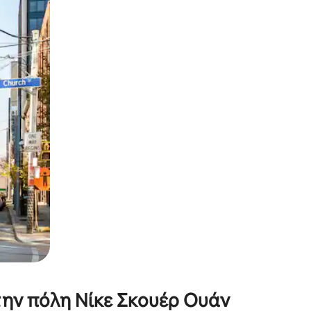
α την εξερευνήσετε με την αφή ή να τη σύρετε με τα δάχτυλα.
την πόλη Νίκε Σκουέρ Ουάν