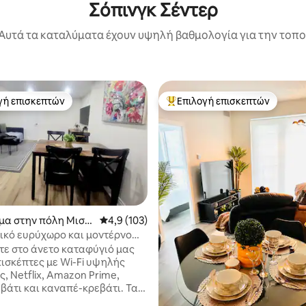
Σόπινγκ Σέντερ
Αυτά τα καταλύματα έχουν υψηλή βαθμολογία για την τοποθ
γή επισκεπτών
Επιλογή επισκεπτών
α επιλογή επισκεπτών
Κορυφαία επιλογή επισκεπτών
μα στην πόλη Μισισ
Μέση βαθμολογία: 4,9 στα 5, 103 κριτικές
4,9 (103)
στα 5, 167 κριτικές
τικό ευρύχωρο και μοντέρνο
μα κοντά στο Square One
ε στο άνετο καταφύγιό μας
πισκέπτες με Wi-Fi υψηλής
, Netflix, Amazon Prime,
βάτι και καναπέ-κρεβάτι. Τα
ιστικά περιλαμβάνουν