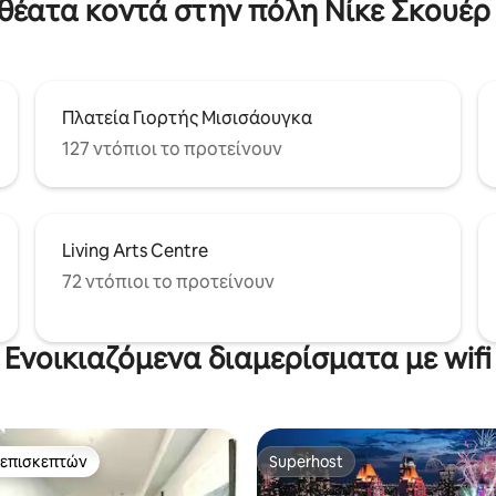
οθέατα κοντά στην πόλη Νίκε Σκουέρ
μικρές ομάδες.
Πλατεία Γιορτής Μισισάουγκα
127 ντόπιοι το προτείνουν
Living Arts Centre
72 ντόπιοι το προτείνουν
Ενοικιαζόμενα διαμερίσματα με wifi
 επισκεπτών
Superhost
 επισκεπτών
Superhost