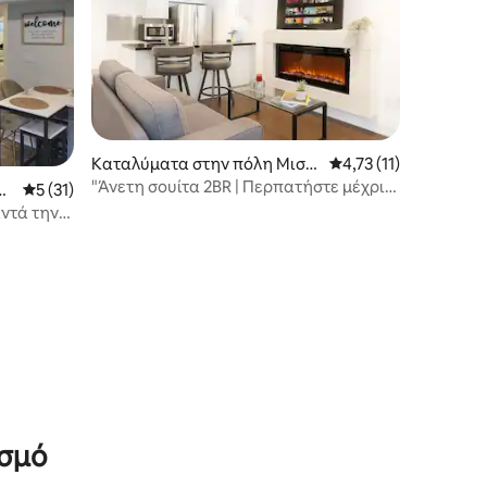
Καταλύματα στην πόλη Μισισ
Μέση βαθμολογία: 4,7
4,73 (11)
άουγκα
"Άνετη σουίτα 2BR | Περπατήστε μέχρι
ά
Μέση βαθμολογία: 5 στα 5, 31 κριτικές
5 (31)
το Square One & Go Station"
ντά την
ισμό