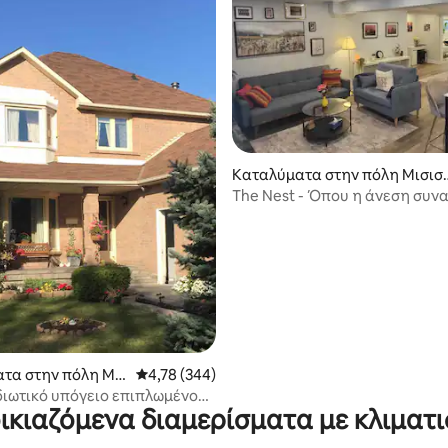
Καταλύματα στην πόλη Μισισ
ουγκα
The Nest - Όπου η άνεση συνα
ευκολία
 στα 5, 11 κριτικές
τα στην πόλη Μι
Μέση βαθμολογία: 4,78 στα 5, 344 κριτικές
4,78 (344)
κα
διωτικό υπόγειο επιπλωμένο
ικιαζόμενα διαμερίσματα με κλιματ
εόραση/ΚΟΥΖΙΝΑ