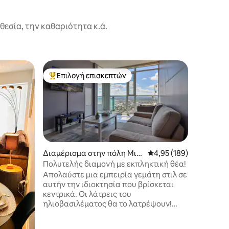
εσία, την καθαριότητα κ.ά.
Διαμερίσ
Επιλογή επισκεπτών
Επιλογή
Κορυφαία επιλογή επισκεπτών
Επιλογή
στην πό
Διαμονή 
λίμνη | 
Απολαύσ
πισίνας
πολυτέλε
διαμέρισ
μπάνιων 
υψηλής 
και φωτε
Απολαύσ
Διαμέρισμα στην πόλη Μισι
Μέση βαθμολογία: 4,95
4,95 (189)
ορίζοντα
σάουγκα
Πολυτελής διαμονή με εκπληκτική θέα!
καθιστικ
Απολαύστε μια εμπειρία γεμάτη στιλ σε
βραδινή 
αυτήν την ιδιοκτησία που βρίσκεται
ταξιδιώτ
κεντρικά. Οι λάτρεις του
σκοπούς,
ηλιοβασιλέματος θα το λατρέψουν!
παρατεταμέν
Starbucks, εστιατόρια, παντοπωλεία,
στην καρ
οδοντίατροι, φαρμακεία και πολλά
στο Squa