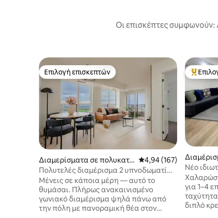
Οι επισκέπτες συμφωνούν: 
Επιλογή επισκεπτών
Επιλο
Επιλογή επισκεπτών
Κορυφαί
Διαμέρισ
Διαμερίσματα σε πολυκατο
Μέση βαθμολογία: 4,94 
4,94 (167)
άουγκα
Νέο ιδιω
ικία στην πόλη Μισισάουγκ
Πολυτελές διαμέρισμα 2 υπνοδωματίων
διαμέρισ
Χαλαρώστ
α
με θέα στον ορίζοντα και μπαλκόνι
Μένεις σε κάποια μέρη — αυτό το
για 1–4 ε
θυμάσαι. Πλήρως ανακαινισμένο
ταχύτητας
γωνιακό διαμέρισμα ψηλά πάνω από
διπλό κρε
την πόλη με πανοραμική θέα στον
χαρακτηρ
ορίζοντα προς τη λίμνη Οντάριο.