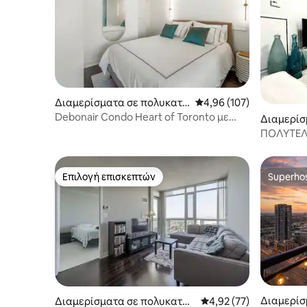
Διαμερίσματα σε πολυκατο
Μέση βαθμολογία: 4,96 
4,96 (107)
ικία στην πόλη Τορόντο
Debonair Condo Heart of Toronto με
Διαμερίσ
δωρεάν πάρκινγκ
ικία στην
ΠΟΛΥΤΕΛ
ΔΙΑΚΌΣΜ
ΑΝΑΠΗΡΙΚ
Επιλογή επισκεπτών
Superho
Επιλογή επισκεπτών
Superho
Διαμερίσ
Διαμερίσματα σε πολυκατοι
Μέση βαθμολογία: 4,92
4,92 (77)