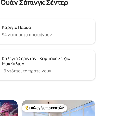
 Ουάν Σόπινγκ Σέντερ
Καρίγια Πάρκο
94 ντόπιοι το προτείνουν
Κολέγιο Σέρινταν - Καμπους Χέιζελ
ΜακΚάλιον
19 ντόπιοι το προτείνουν
Επιλογή επισκεπτών
Κορυφαία επιλογή επισκεπτών