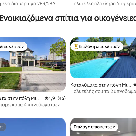
 πόλη Μισισάουγκα
ικία στην πόλη Τορόντο
ένο διαμέρισμα 2BR/2BA |
Πολυτελές ολόκληρο διαμέρισ
 θέα στην πόλη + Πάρκινγκ
κέντρο + πάρκινγκ
Ενοικιαζόμενα σπίτια για οικογένειε
 επισκεπτών
Επιλογή επισκεπτών
 επισκεπτών
Κορυφαία επιλογή επισκεπτών
Καταλύματα στην πόλη Μισ
Μ
ισάουγκα
Πολυτελής σουίτα 2 υπνοδωμ
κοντά στο SQ1, utm, πάρκινγκ
τα στην πόλη Μισι
Μέση βαθμολογία: 4,91 στα 5, 45 κριτικές
4,91 (45)
 στα 5, 31 κριτικές
διαμέρισμα 4 υπνοδωματίων
st
Επιλογή επισκεπτών
st
Επιλογή επισκεπτών