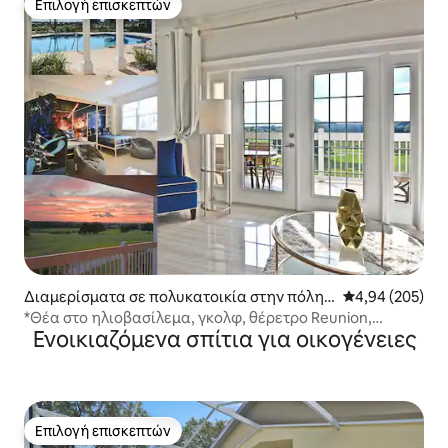
Επιλογή επισκεπτών
Επιλογή επισκεπτών
Διαμερίσματα σε πολυκατοικία στην πόλη
Μέση βαθμολογί
4,94 (205)
Kissimmee
*Θέα στο ηλιοβασίλεμα, γκολφ, θέρετρο Reunion,
Ενοικιαζόμενα σπίτια για οικογένειες
πισίνες, Disney
Επιλογή επισκεπτών
Επιλογή επισκεπτών