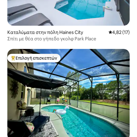
Καταλύματα στην πόλη Haines City
Μέση βαθμολο
4,82 (17)
Σπίτι με θέα στο γήπεδο γκολφ Park Place
Επιλογή επισκεπτών
Κορυφαία επιλογή επισκεπτών