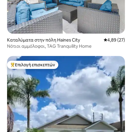
Καταλύματα στην πόλη Haines City
Μέση βαθμολογ
4,89 (27)
Νότιοι αμμόλοφοι, TAG Tranquility Home
Επιλογή επισκεπτών
Κορυφαία επιλογή επισκεπτών