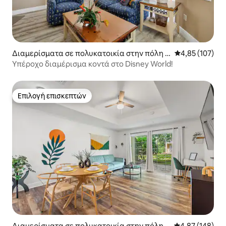
Διαμερίσματα σε πολυκατοικία στην πόλη D
Μέση βαθμολογί
4,85 (107)
avenport
Υπέροχο διαμέρισμα κοντά στο Disney World!
Επιλογή επισκεπτών
Επιλογή επισκεπτών
Διαμερίσματα σε πολυκατοικία στην πόλη K
Μέση βαθμολογί
4,87 (148)