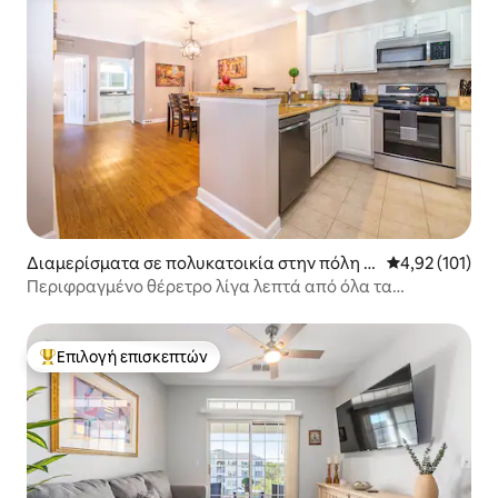
Διαμερίσματα σε πολυκατοικία στην πόλη D
Μέση βαθμολογ
4,92 (101)
avenport
Περιφραγμένο θέρετρο λίγα λεπτά από όλα τα
σημαντικά αξιοθέατα
Επιλογή επισκεπτών
Κορυφαία επιλογή επισκεπτών