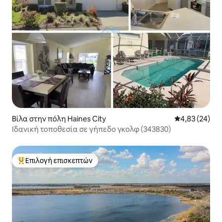
Βίλα στην πόλη Haines City
Μέση βαθμολογ
4,83 (24)
Ιδανική τοποθεσία σε γήπεδο γκολφ (343830)
Επιλογή επισκεπτών
Κορυφαία επιλογή επισκεπτών