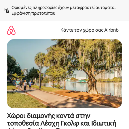
Μετάβαση
Ορισμένες πληροφορίες έχουν μεταφραστεί αυτόματα. 
στο
Εμφάνιση πρωτοτύπου
περιεχόμενο
Κάντε τον χώρο σας Airbnb
Χώροι διαμονής κοντά στην
τοποθεσία Λέσχη Γκολφ και Ιδιωτική