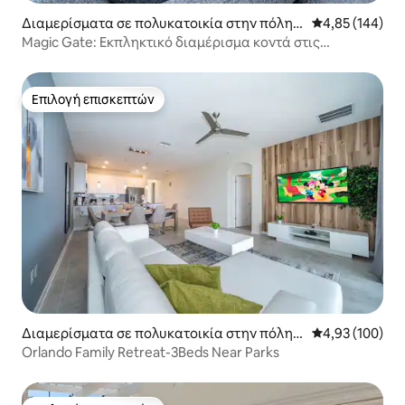
Διαμερίσματα σε πολυκατοικία στην πόλη F
Μέση βαθμολογί
4,85 (144)
our Corners
Magic Gate: Εκπληκτικό διαμέρισμα κοντά στις
απολαύσεις της Disney
Επιλογή επισκεπτών
Επιλογή επισκεπτών
Διαμερίσματα σε πολυκατοικία στην πόλη F
Μέση βαθμολογί
4,93 (100)
our Corners
Orlando Family Retreat-3Beds Near Parks