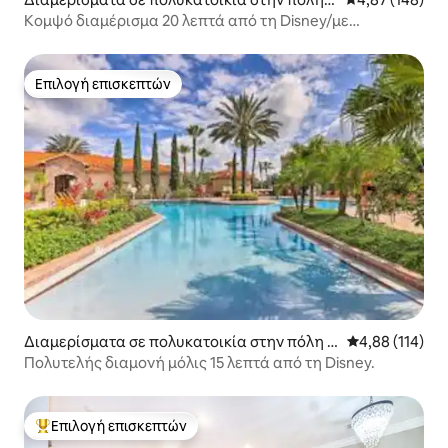
issimmee
Κομψό διαμέρισμα 20 λεπτά από τη Disney/με
υπέρδιπλο κρεβάτι
Επιλογή επισκεπτών
Επιλογή επισκεπτών
Διαμερίσματα σε πολυκατοικία στην πόλη D
Μέση βαθμολογί
4,88 (114)
avenport
Πολυτελής διαμονή μόλις 15 λεπτά από τη Disney.
Επιλογή επισκεπτών
Κορυφαία επιλογή επισκεπτών