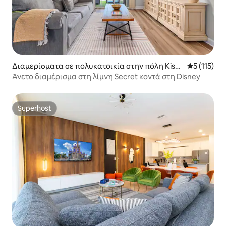
Διαμερίσματα σε πολυκατοικία στην πόλη Kissi
Μέση βαθμο
5 (115)
mmee
Άνετο διαμέρισμα στη λίμνη Secret κοντά στη Disney
Superhost
Superhost