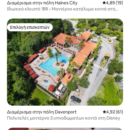
Διαμέρισμα στην πόλη Haines City
Μέση βαθμολογ
4,89 (19)
Ιδιωτικό κλειστό 1BR • Μοντέρνο κατάλυμα κοντά στη
Disney
Επιλογή επισκεπτών
Επιλογή επισκεπτών
Διαμέρισμα στην πόλη Davenport
Μέση βαθμολογ
4,92 (61)
Πολυτελές μοντέρνο 3 υπνοδωματίων κοντά στη Disney