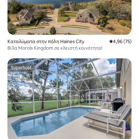
Καταλύματα στην πόλη Haines City
Μέση βαθμολογ
4,96 (75)
Βίλα Morols Kingdom σε κλειστή κοινότητα!
Superhost
Superhost