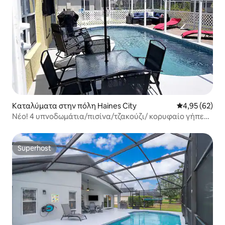
Καταλύματα στην πόλη Haines City
Μέση βαθμολογ
4,95 (62)
Νέο! 4 υπνοδωμάτια/πισίνα/τζακούζι/ κορυφαίο γήπεδο
γκολφ PGA
Superhost
Superhost