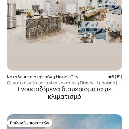
Καταλύματα στην πόλη Haines City
Μέση βαθμο
5 (19)
Θεματικό σπίτι με πισίνα κοντά στη Disney - Legoland |
Ενοικιαζόμενα διαμερίσματα με
Golf Resort
κλιματισμό
Επιλογή επισκεπτών
Επιλογή επισκεπτών