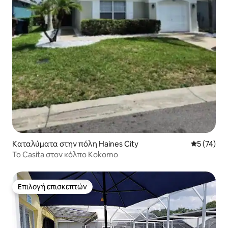
Καταλύματα στην πόλη Haines City
Μέση βαθμο
5 (74)
Το Casita στον κόλπο Kokomo
Επιλογή επισκεπτών
Επιλογή επισκεπτών