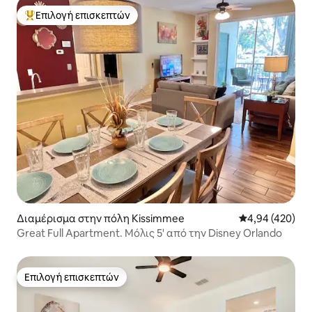
Επιλογή επισκεπτών
Κορυφαία επιλογή επισκεπτών
Διαμέρισμα στην πόλη Kissimmee
Μέση βαθμολογί
4,94 (420)
Great Full Apartment. Μόλις 5' από την Disney Orlando
Επιλογή επισκεπτών
Επιλογή επισκεπτών