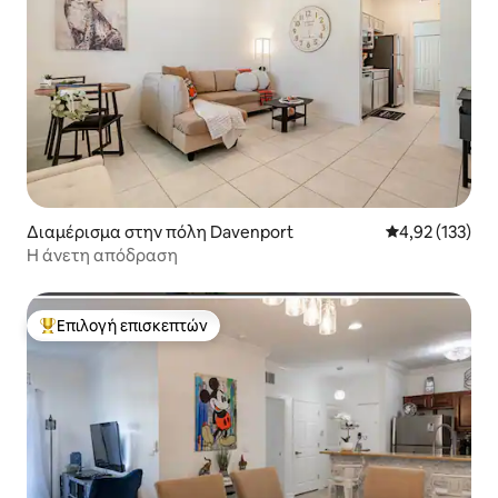
Διαμέρισμα στην πόλη Davenport
Μέση βαθμολογί
4,92 (133)
Η άνετη απόδραση
Επιλογή επισκεπτών
Κορυφαία επιλογή επισκεπτών