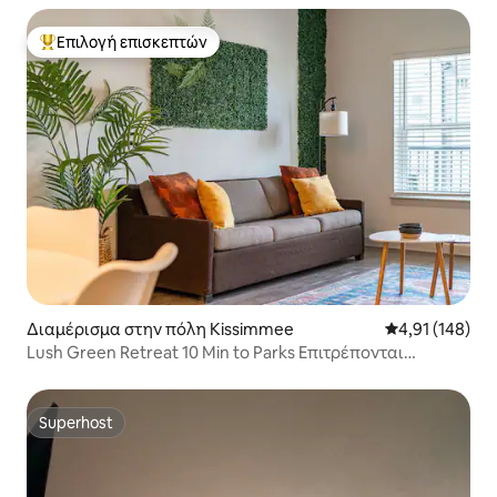
Επιλογή επισκεπτών
Κορυφαία επιλογή επισκεπτών
Διαμέρισμα στην πόλη Kissimmee
Μέση βαθμολογί
4,91 (148)
Lush Green Retreat 10 Min to Parks Επιτρέπονται
κατοικίδια
Superhost
Superhost