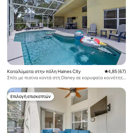
Καταλύματα στην πόλη Haines City
Μέση βαθμολογ
4,85 (67)
Σπίτι με πισίνα κοντά στη Disney σε κορυφαία κοινότητα
γκολφ!
Επιλογή επισκεπτών
Επιλογή επισκεπτών