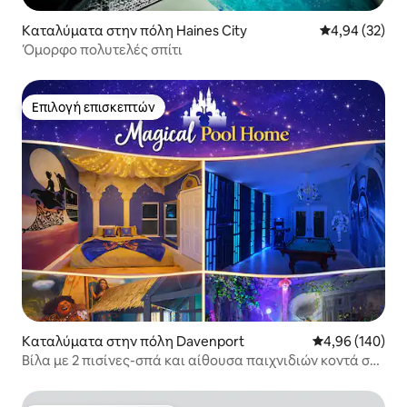
Καταλύματα στην πόλη Haines City
Μέση βαθμολογ
4,94 (32)
Όμορφο πολυτελές σπίτι
Επιλογή επισκεπτών
Επιλογή επισκεπτών
Καταλύματα στην πόλη Davenport
Μέση βαθμολογί
4,96 (140)
Βίλα με 2 πισίνες-σπά και αίθουσα παιχνιδιών κοντά στη
"Disney"