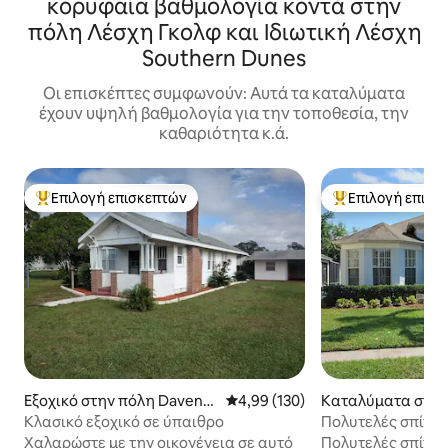
κορυφαία βαθμολογία κοντά στην
πόλη Λέσχη Γκολφ και Ιδιωτική Λέσχη
Southern Dunes
Οι επισκέπτες συμφωνούν: Αυτά τα καταλύματα
έχουν υψηλή βαθμολογία για την τοποθεσία, την
καθαριότητα κ.ά.
Επιλογή επισκεπτών
Επιλογή επισκ
Κορυφαία επιλογή επισκεπτών
Κορυφαία επιλογ
Εξοχικό στην πόλη Davenp
Μέση βαθμολογία: 4,99 στα 5, 1
4,99 (130)
Καταλύματα στην
ort
nes City
Κλασικό εξοχικό σε ύπαιθρο
Πολυτελές σπίτι 4
2 Masters
Χαλαρώστε με την οικογένεια σε αυτό
Πολυτελές σπίτι 