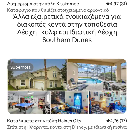
Διαμέρισμα στην πόλη Kissimmee
Μέση βαθμολο
4,97 (31)
Καταφύγιο που θυμίζει στοιχειωμένο αρχοντικό
Άλλα εξαιρετικά ενοικιαζόμενα για
διακοπές κοντά στην τοποθεσία
Λέσχη Γκολφ και Ιδιωτική Λέσχη
Southern Dunes
Superhost
Superhost
Καταλύματα στην πόλη Haines City
Μέση βαθμολο
4,76 (17)
Σπίτι στη Φλόριντα, κοντά στη Disney, με ιδιωτική πισίνα