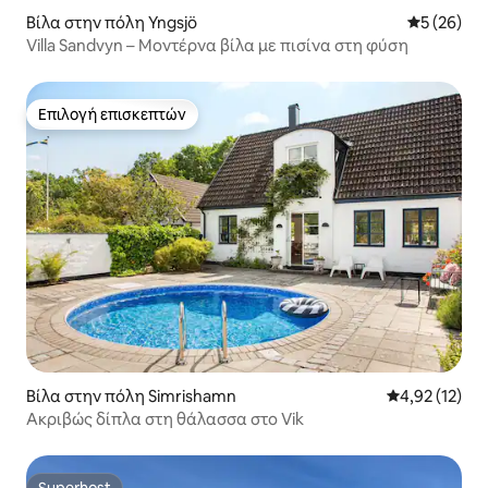
Βίλα στην πόλη Yngsjö
Μέση βαθμο
5 (26)
Villa Sandvyn – Μοντέρνα βίλα με πισίνα στη φύση
Επιλογή επισκεπτών
Επιλογή επισκεπτών
Βίλα στην πόλη Simrishamn
Μέση βαθμολο
4,92 (12)
Ακριβώς δίπλα στη θάλασσα στο Vik
Superhost