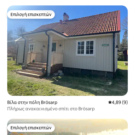
Επιλογή επισκεπτών
Επιλογή επισκεπτών
Βίλα στην πόλη Brösarp
Μέση βαθμολο
4,89 (9)
Πλήρως ανακαινισμένο σπίτι στο Brösarp
Επιλογή επισκεπτών
Επιλογή επισκεπτών