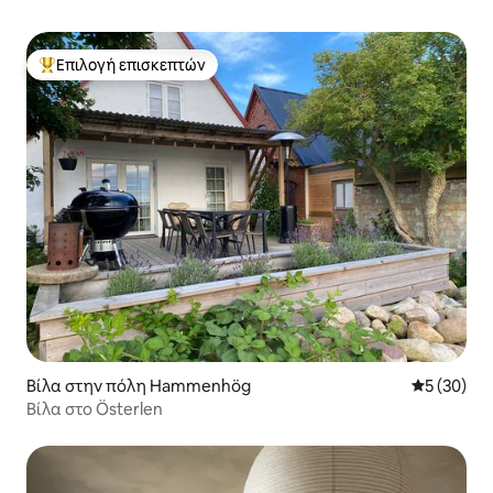
Επιλογή επισκεπτών
Κορυφαία επιλογή επισκεπτών
Βίλα στην πόλη Hammenhög
Μέση βαθμο
5 (30)
Βίλα στο Österlen