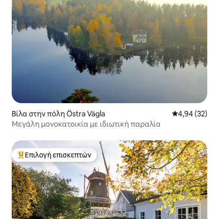
Βίλα στην πόλη Östra Vägla
Μέση βαθμολογ
4,94 (32)
Μεγάλη μονοκατοικία με ιδιωτική παραλία
Επιλογή επισκεπτών
Κορυφαία επιλογή επισκεπτών