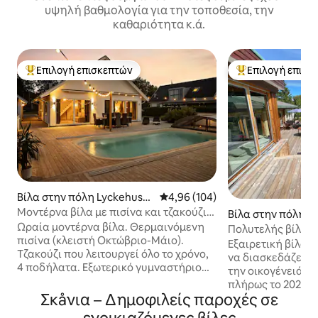
υψηλή βαθμολογία για την τοποθεσία, την
καθαριότητα κ.ά.
Επιλογή επισκεπτών
Επιλογή επισκ
Κορυφαία επιλογή επισκεπτών
Κορυφαία επιλογ
Βίλα στην πόλη Lyckehuse
Μέση βαθμολογία: 4,96 στα 5, 1
4,96 (104)
n
Μοντέρνα βίλα με πισίνα και τζακούζι.
Βίλα στην πόλη Sk
Σάουνα στο σπίτι της πισίνας
Ωραία μοντέρνα βίλα. Θερμαινόμενη
n-Havsbaden
Πολυτελής βίλα σ
πισίνα (κλειστή Οκτώβριο-Μάιο).
τηλεόραση 98' κα
Εξαιρετική βίλα μ
Τζακούζι που λειτουργεί όλο το χρόνο,
να διασκεδάζετε 
4 ποδήλατα. Εξωτερικό γυμναστήριο
την οικογένειά σ
εμπνευσμένο από το Crossfit. Σπίτι με
πλήρως το 2021, 
πισίνα και σάουνα. 2 υπνοδωμάτια
Σκåνια – Δημοφιλείς παροχές σε
παραλία, τεράστι
στον επάνω όροφο 2 x 140 εκ. κρεβάτι.
Sonus Arc, Sub & 