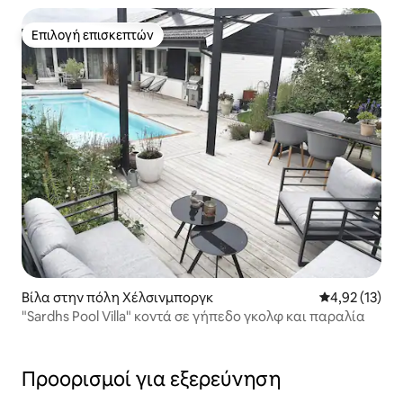
Επιλογή επισκεπτών
Επιλογή επισκεπτών
Βίλα στην πόλη Χέλσινμποργκ
Μέση βαθμολο
4,92 (13)
"Sardhs Pool Villa" κοντά σε γήπεδο γκολφ και παραλία
Προορισμοί για εξερεύνηση