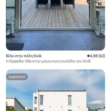
Βίλα στην πόλη Kivik
Μέση βαθμολογ
4,98 (62)
Η Äppelbo Villa στην μαγευτική κοιλάδα του Kivik
Superhost
Superhost