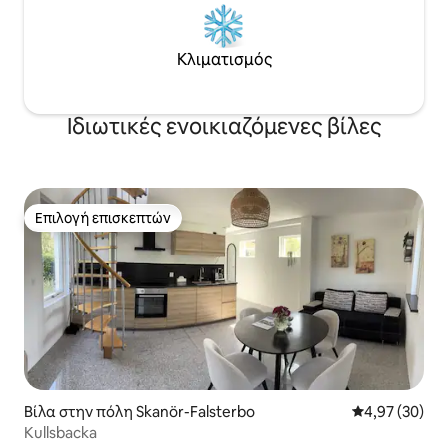
Κλιματισμός
Ιδιωτικές ενοικιαζόμενες βίλες
Επιλογή επισκεπτών
Επιλογή επισκεπτών
Βίλα στην πόλη Skanör-Falsterbo
Μέση βαθμολογ
4,97 (30)
Kullsbacka