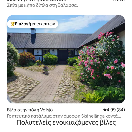
Σπίτι με κήπο δίπλα στη θάλασσα.
Επιλογή επισκεπτών
Κορυφαία επιλογή επισκεπτών
Βίλα στην πόλη Vollsjö
Μέση βαθμολογ
4,99 (84)
Γοητευτικό κατάλυμα στην όμορφη Skånelänga κοντά
Πολυτελείς ενοικιαζόμενες βίλες
στο Österlen