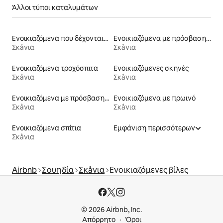
Άλλοι τύποι καταλυμάτων
Ενοικιαζόμενα που δέχονται κατοικίδια
Ενοικιαζόμενα με πρόσβαση σε σκι
Σκåνια
Σκåνια
Ενοικιαζόμενα τροχόσπιτα
Ενοικιαζόμενες σκηνές
Σκåνια
Σκåνια
Ενοικιαζόμενα με πρόσβαση σε παραλία
Ενοικιαζόμενα με πρωινό
Σκåνια
Σκåνια
Ενοικιαζόμενα σπίτια
Εμφάνιση περισσότερων
Σκåνια
Airbnb
Σουηδία
Σκåνια
Ενοικιαζόμενες βίλες
© 2026 Airbnb, Inc.
Απόρρητο
Όροι