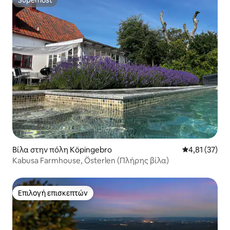
Superhost
Βίλα στην πόλη Köpingebro
Μέση βαθμολο
4,81 (37)
Kabusa Farmhouse, Österlen (Πλήρης βίλα)
Επιλογή επισκεπτών
Επιλογή επισκεπτών