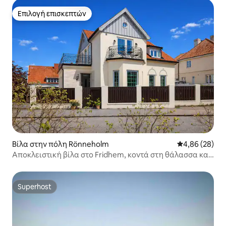
Επιλογή επισκεπτών
Επιλογή επισκεπτών
Βίλα στην πόλη Rönneholm
Μέση βαθμολογ
4,86 (28)
Αποκλειστική βίλα στο Fridhem, κοντά στη θάλασσα και
τα καταστήματα.
Superhost
Superhost