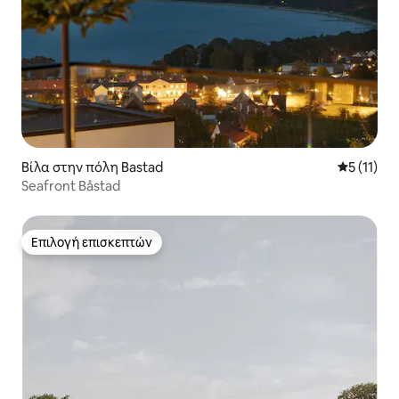
Βίλα στην πόλη Bastad
Μέση βαθμ
5 (11)
Seafront Båstad
Επιλογή επισκεπτών
Επιλογή επισκεπτών