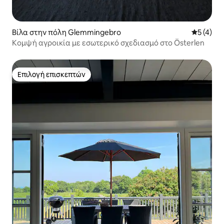
Βίλα στην πόλη Glemmingebro
Μέση βαθμ
5 (4)
Κομψή αγροικία με εσωτερικό σχεδιασμό στο Österlen
Επιλογή επισκεπτών
Επιλογή επισκεπτών