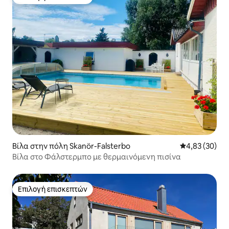
Επιλογή επισκεπτών
Βίλα στην πόλη Skanör-Falsterbo
Μέση βαθμολογ
4,83 (30)
Βίλα στο Φάλστερμπο με θερμαινόμενη πισίνα
Επιλογή επισκεπτών
Επιλογή επισκεπτών