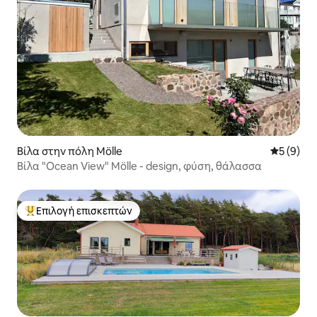
Βίλα στην πόλη Mölle
Μέση βαθμ
5 (9)
Βίλα "Ocean View" Mölle - design, φύση, θάλασσα
Επιλογή επισκεπτών
Κορυφαία επιλογή επισκεπτών