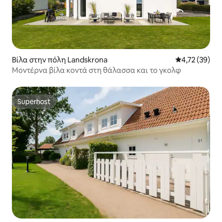
Βίλα στην πόλη Landskrona
Μέση βαθμολογ
4,72 (39)
Μοντέρνα βίλα κοντά στη θάλασσα και το γκολφ
Superhost
Superhost