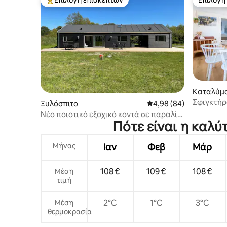
Κορυφαία επιλογή επισκεπτών
Επιλογή
Καταλύμ
Σφιγκτήρ
Ξυλόσπιτο
Μέση βαθμολογία: 4,98
4,98 (84)
Νέο ποιοτικό εξοχικό κοντά σε παραλία
Πότε είναι η καλύ
και γήπεδο γκολφ
Μήνας
Ιαν
Φεβ
Μάρ
108 €
109 €
108 €
Μέση
τιμή
2°C
1°C
3°C
Μέση
θερμοκρασία