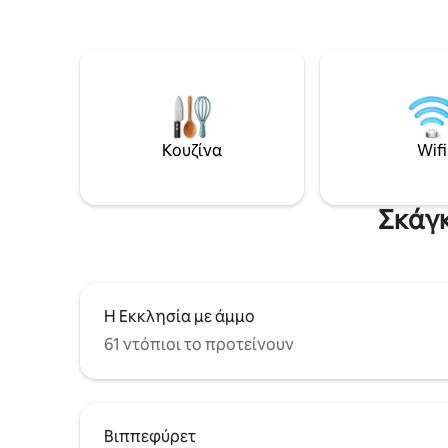
θάλασσα 
υπέροχη βόλτα περίπου 300 μέτρων
καταστήμ
μέσα από τους αμμόλοφους.
διπλά κρ
2 κρεβάτι
στάθμευσ
Κουζίνα
Wifi
Σκάγκ
Η Εκκλησία με άμμο
61 ντόπιοι το προτείνουν
Βιππεφύρετ