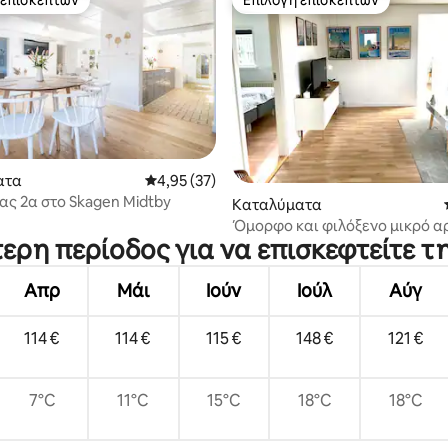
 επισκεπτών
Επιλογή επισκεπτών
ατα
Μέση βαθμολογία: 4,95 στα 5, 37 κριτικές
4,95 (37)
ας 2α στο Skagen Midtby
 στα 5, 84 κριτικές
Καταλύματα
Όμορφο και φιλόξενο μικρό α
τερη περίοδος για να επισκεφτείτε τ
με μεγάλη αυλή
Απρ
Μάι
Ιούν
Ιούλ
Αύγ
114 €
114 €
115 €
148 €
121 €
7°C
11°C
15°C
18°C
18°C