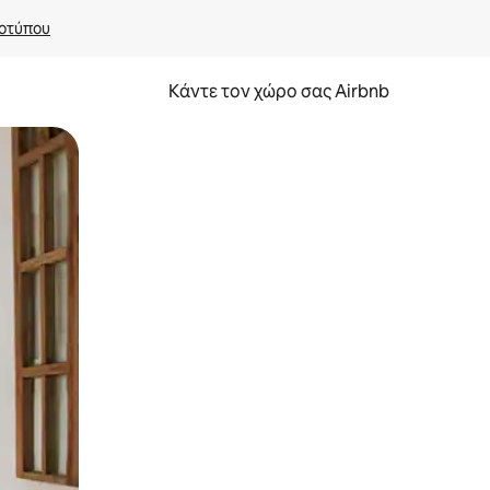
οτύπου
Κάντε τον χώρο σας Airbnb
α την εξερευνήσετε με την αφή ή να τη σύρετε με τα δάχτυλα.