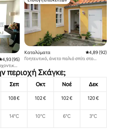
Επιλογή επισκεπτών
Καταλύματα
Μέση βαθμολογία: 4,89
4,89 (92)
Γοητευτικό, άνετο παλιό σπίτι στο
Μέση βαθμολογία: 4,93 στα 5, 95 κριτικές
4,93 (95)
Skagen
ρχοντικό
ην περιοχή Σκάγκε;
Σεπ
Οκτ
Νοέ
Δεκ
108 €
102 €
102 €
120 €
14°C
10°C
6°C
3°C