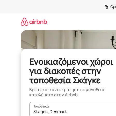
Μετάβαση
Ορι
στο
περιεχόμενο
Ενοικιαζόμενοι χώροι
για διακοπές στην
τοποθεσία Σκάγκε
Βρείτε και κάντε κράτηση σε μοναδικά
καταλύματα στην Airbnb
Τοποθεσία
Όταν τα αποτελέσματα είναι διαθέσιμα, μπορείτ