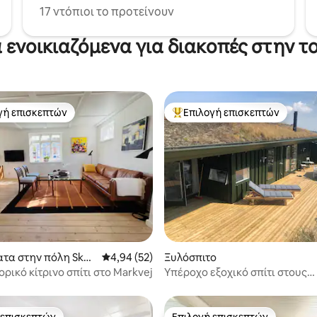
17 ντόπιοι το προτείνουν
ά ενοικιαζόμενα για διακοπές στην τ
γή επισκεπτών
Επιλογή επισκεπτών
α επιλογή επισκεπτών
Κορυφαία επιλογή επισκεπτών
5 στα 5, 4 κριτικές
τα στην πόλη Skag
Μέση βαθμολογία: 4,94 στα 5, 52 κριτικές
4,94 (52)
Ξυλόσπιτο
ορικό κίτρινο σπίτι στο Markvej
Υπέροχο εξοχικό σπίτι στους
αμμόλοφους της Βόρειας Θά
 επισκεπτών
Επιλογή επισκεπτών