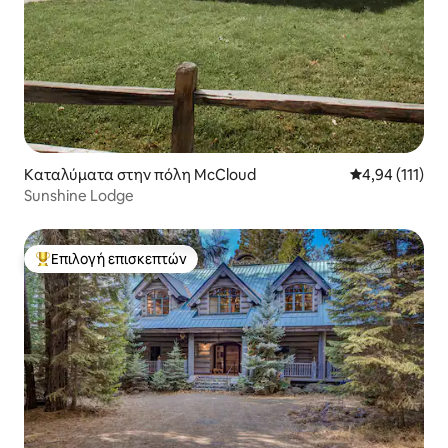
Καταλύματα στην πόλη McCloud
Μέση βαθμολογ
4,94 (111)
Sunshine Lodge
Επιλογή επισκεπτών
Κορυφαία επιλογή επισκεπτών