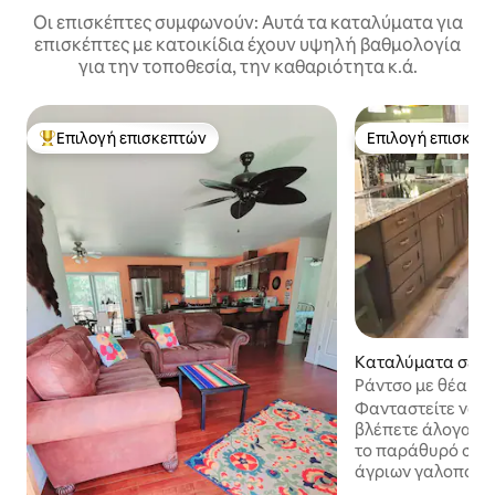
Οι επισκέπτες συμφωνούν: Αυτά τα καταλύματα για
επισκέπτες με κατοικίδια έχουν υψηλή βαθμολογία
για την τοποθεσία, την καθαριότητα κ.ά.
Επιλογή επισκεπτών
Επιλογή επισκεπ
Κορυφαία επιλογή επισκεπτών
Επιλογή επισκεπ
Καταλύματα σε φ
ην πόλη Yreka
Ράντσο με θέα στ
Φανταστείτε να ξ
βλέπετε άλογα ν
το παράθυρό σας.
άγριων γαλοπούλ
κουνέλια που παί