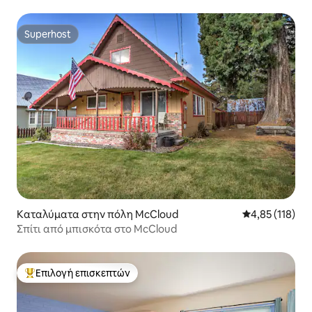
Superhost
Superhost
Καταλύματα στην πόλη McCloud
Μέση βαθμολογ
4,85 (118)
Σπίτι από μπισκότα στο McCloud
Επιλογή επισκεπτών
Κορυφαία επιλογή επισκεπτών