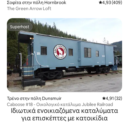
Σοφίτα στην πόλη Hornbrook
Μέση βαθμολογί
4,93 (409)
The Green Arrow Loft
Superhost
Superhost
Τρένο στην πόλη Dunsmuir
Μέση βαθμολο
4,91 (32)
Caboose #18 - Οικολογικό κατάλυμα Jubilee Railroad
Ιδιωτικά ενοικιαζόμενα καταλύματα
για επισκέπτες με κατοικίδια