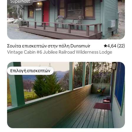
Superhost
Superhost
Σουίτα επισκεπτών στην πόλη Dunsmuir
Μέση βαθμολογ
4,64 (22)
Vintage Cabin #6 Jubilee Railroad Wilderness Lodge
Επιλογή επισκεπτών
Επιλογή επισκεπτών