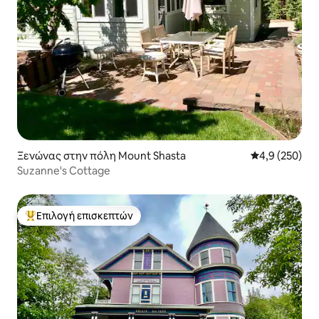
Ξενώνας στην πόλη Mount Shasta
Μέση βαθμολογ
4,9 (250)
Suzanne's Cottage
Επιλογή επισκεπτών
Κορυφαία επιλογή επισκεπτών