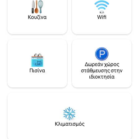
σανίδα Πλυντήριο/Στεγνωτήριο
Απορρυπαντικά σε φύλλα/
Απορρυπαντικά στεγνωτηρίου σε
Κουζίνα
Wifi
φύλλα Επιτοίχια βάση κλιματιστικού,
θερμαντικό σώμα οθόνης Εντοιχισμένοι
θερμαντήρες δωματίου Σύστημα
πυροπροστασίας Σετ επίπλων για
βεράντα/αυλό Οικοδεσπότης στον
χώρο
Δωρεάν χώρος
Πισίνα
στάθμευσης στην
ιδιοκτησία
Κλιματισμός