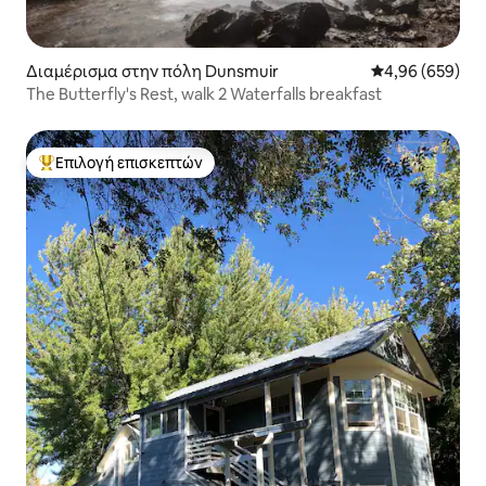
Διαμέρισμα στην πόλη Dunsmuir
Μέση βαθμολογί
4,96 (659)
The Butterfly's Rest, walk 2 Waterfalls breakfast
Επιλογή επισκεπτών
Κορυφαία επιλογή επισκεπτών