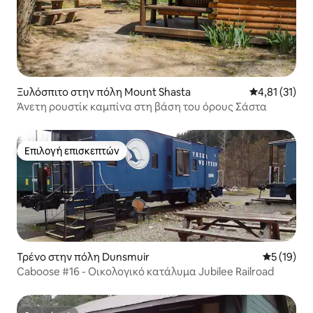
Ξυλόσπιτο στην πόλη Mount Shasta
Μέση βαθμολο
4,81 (31)
Άνετη ρουστίκ καμπίνα στη βάση του όρους Σάστα
Επιλογή επισκεπτών
Επιλογή επισκεπτών
Τρένο στην πόλη Dunsmuir
Μέση βαθμο
5 (19)
Caboose #16 - Οικολογικό κατάλυμα Jubilee Railroad