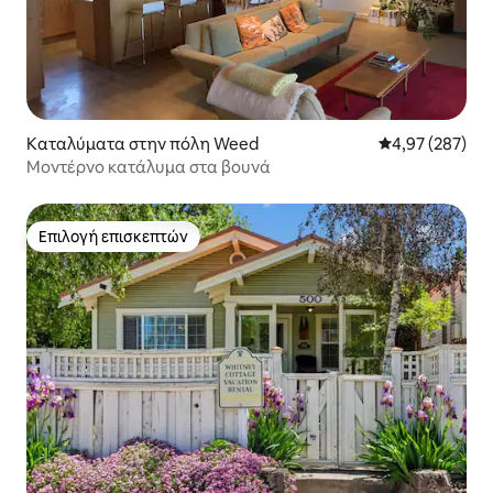
Καταλύματα στην πόλη Weed
Μέση βαθμολογί
4,97 (287)
Μοντέρνο κατάλυμα στα βουνά
Επιλογή επισκεπτών
Επιλογή επισκεπτών