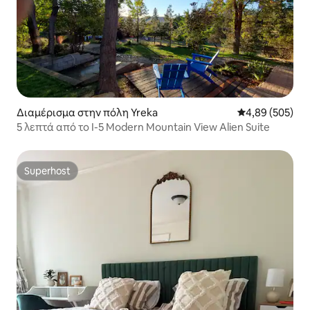
Διαμέρισμα στην πόλη Yreka
Μέση βαθμολογί
4,89 (505)
5 λεπτά από το I-5 Modern Mountain View Alien Suite
Superhost
Superhost