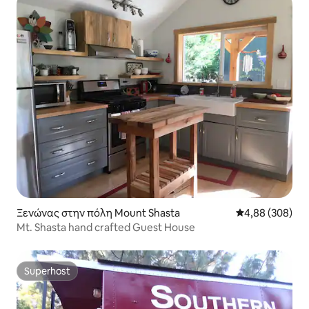
Ξενώνας στην πόλη Mount Shasta
Μέση βαθμολογί
4,88 (308)
Mt. Shasta hand crafted Guest House
Superhost
Superhost