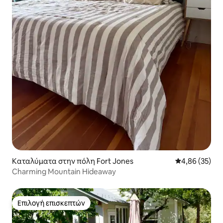
Καταλύματα στην πόλη Fort Jones
Μέση βαθμολογ
4,86 (35)
Charming Mountain Hideaway
Επιλογή επισκεπτών
Επιλογή επισκεπτών