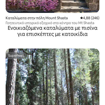
Καταλύματα στην πόλη Mount Shasta
Μέση βαθμολογί
4,88 (246)
Γοητευτικό ιστορικό εξοχικό στο κέντρο του Mt Shasta
Ενοικιαζόμενα καταλύματα με πισίνα
για επισκέπτες με κατοικίδια
Superhost
Superhost