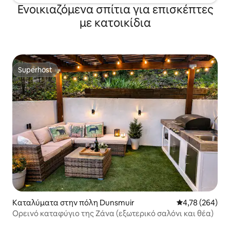
Ενοικιαζόμενα σπίτια για επισκέπτες
με κατοικίδια
Superhost
Superhost
Καταλύματα στην πόλη Dunsmuir
Μέση βαθμολογί
4,78 (264)
Ορεινό καταφύγιο της Ζάνα (εξωτερικό σαλόνι και θέα)