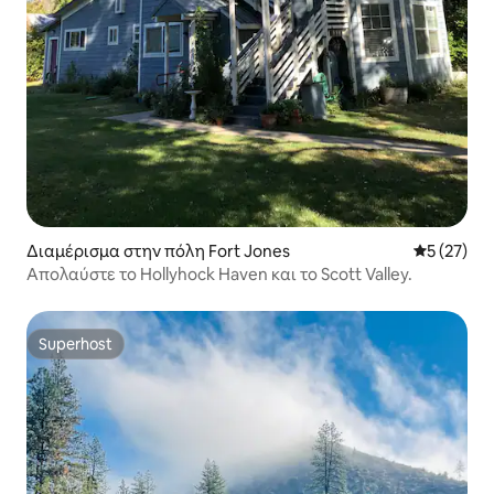
Διαμέρισμα στην πόλη Fort Jones
Μέση βαθμο
5 (27)
Απολαύστε το Hollyhock Haven και το Scott Valley.
Superhost
Superhost