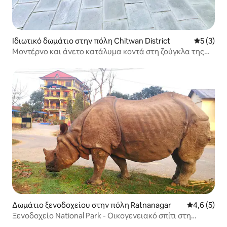
Ιδιωτικό δωμάτιο στην πόλη Chitwan District
Μέση βαθμ
5 (3)
Μοντέρνο και άνετο κατάλυμα κοντά στη ζούγκλα της
Sauraha.
Δωμάτιο ξενοδοχείου στην πόλη Ratnanagar
Μέση βαθμο
4,6 (5)
Ξενοδοχείο National Park - Οικογενειακό σπίτι στη
Sauraha