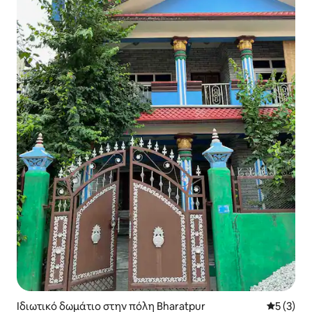
Ιδιωτικό δωμάτιο στην πόλη Bharatpur
Μέση βαθμ
5 (3)