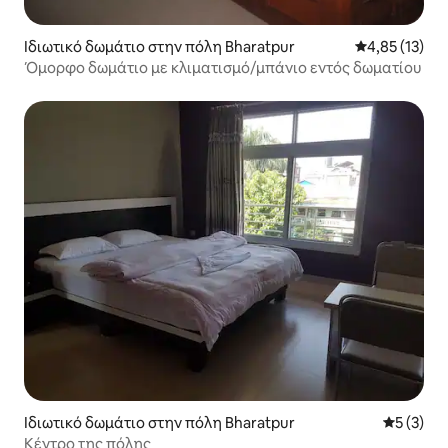
Ιδιωτικό δωμάτιο στην πόλη Bharatpur
Μέση βαθμολο
4,85 (13)
Όμορφο δωμάτιο με κλιματισμό/μπάνιο εντός δωματίου
Ιδιωτικό δωμάτιο στην πόλη Bharatpur
Μέση βαθμ
5 (3)
Κέντρο της πόλης