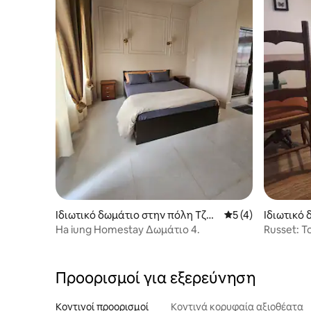
Ιδιωτικό δωμάτιο στην πόλη Τζοβ
Μέση βαθμολογία: 
5 (4)
Ιδιωτικό
άι
Shillong
Ha iung Homestay Δωμάτιο 4.
Russet: Τ
Προορισμοί για εξερεύνηση
Κοντινοί προορισμοί
Κοντινά κορυφαία αξιοθέατα