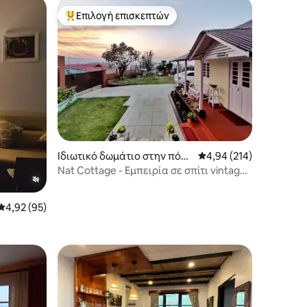
Επιλογή επισκεπτών
Κορυφαία επιλογή επισκεπτών
Ιδιωτικό δωμάτιο στην πόλ
Μέση βαθμολογία: 4,94
4,94 (214)
η Shillong
Nat Cottage - Εμπειρία σε σπίτι vintage |
Σουίτα
Μέση βαθμολογία: 4,92 στα 5, 95 κριτικές
4,92 (95)