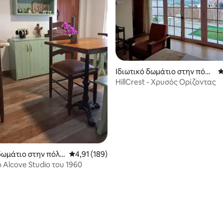
Ιδιωτικό δωμάτιο στην πόλη
Μ
Shillong
HillCrest - Χρυσός Ορίζοντας
5 στα 5, 4 κριτικές
 δωμάτιο στην πόλη
Μέση βαθμολογία: 4,91 στα 5, 189 κριτικές
4,91 (189)
ο Alcove Studio του 1960