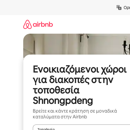
Μετάβαση
Ορι
στο
περιεχόμενο
Ενοικιαζόμενοι χώροι
για διακοπές στην
τοποθεσία
Shnongpdeng
Βρείτε και κάντε κράτηση σε μοναδικά
καταλύματα στην Airbnb
Τοποθεσία