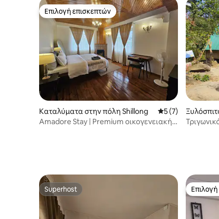
Επιλογή επισκεπτών
Επιλογή επισκεπτών
Καταλύματα στην πόλη Shillong
Μέση βαθμολογία: 
5 (7)
Ξυλόσπιτ
nong
Amadore Stay | Premium οικογενειακή
Τριγωνικ
βίλα στο Σιλόνγκ
Mawlynno
Superhost
Επιλογή
Superhost
Επιλογή