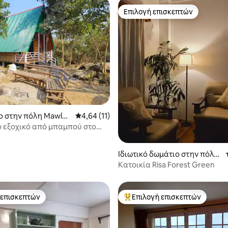
Επιλογή επισκεπτών
Επιλογή επισκεπτών
5 στα 5, 7 κριτικές
ο στην πόλη Mawlyn
Μέση βαθμολογία: 4,64 στα 5, 11 κριτικές
4,64 (11)
ό εξοχικό από μπαμπού στο
ng.
Ιδιωτικό δωμάτιο στην πόλη
Shillong
Κατοικία Risa Forest Green
 επισκεπτών
Επιλογή επισκεπτών
 επισκεπτών
Κορυφαία επιλογή επισκεπτών