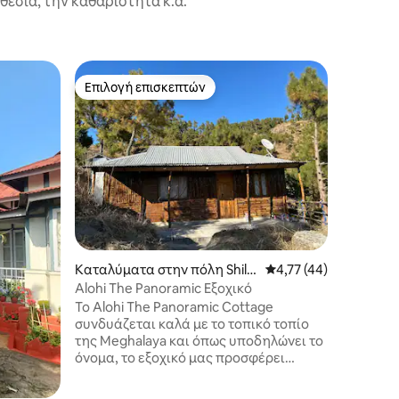
εσία, την καθαριότητα κ.ά.
Καταλύμα
Επιλογή επισκεπτών
Επιλ
Επιλογή επισκεπτών
Κορυφαί
PineNest
κουζίνα 
Απολαύσ
PineNest
πρωινό, 
πλήρως ε
ιδιωτικό
5 επισκέ
και ένα 
καταχωρ
Μεγκαλάγ
Καταλύματα στην πόλη Shillo
Μέση βαθμολογία: 4,7
4,77 (44)
υπνοδωμα
ng
Golf Link
Alohi The Panoramic Εξοχικό
γαλήνιο 
Το Alohi The Panoramic Cottage
Ιδανικό 
συνδυάζεται καλά με το τοπικό τοπίο
ομάδες π
της Meghalaya και όπως υποδηλώνει το
χαλαρωτι
όνομα, το εξοχικό μας προσφέρει
για τον 
πανοραμική θέα στους καταπράσινους
λόφους, τα πεύκα, τους καταρράκτες