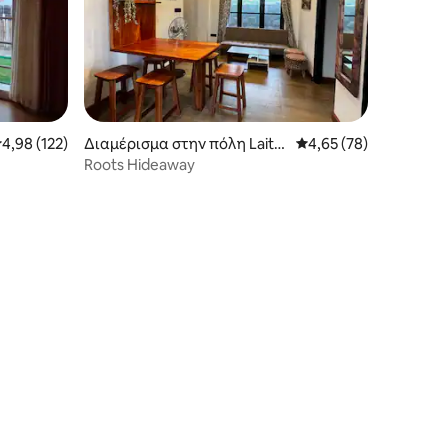
έση βαθμολογία: 4,98 στα 5, 122 κριτικές
4,98 (122)
Διαμέρισμα στην πόλη Laitk
Μέση βαθμολογία: 4,6
4,65 (78)
ynsew
Roots Hideaway