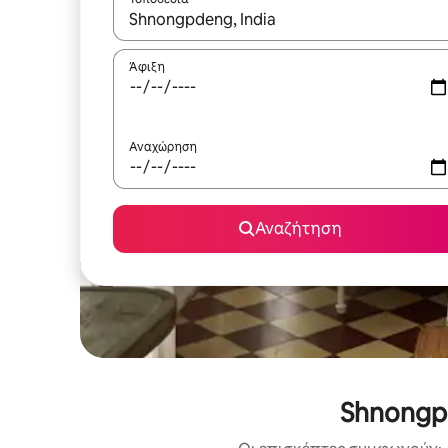
Όταν τα αποτελέσματα είναι διαθέσιμα, μπορείτ
Άφιξη
Αναχώρηση
Αναζήτηση
Shnongp