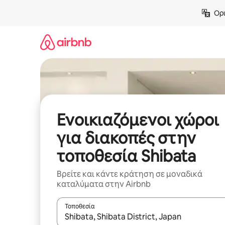
Μετάβαση
Ορι
στο
περιεχόμενο
Ενοικιαζόμενοι χώροι
για διακοπές στην
τοποθεσία Shibata
Βρείτε και κάντε κράτηση σε μοναδικά
καταλύματα στην Airbnb
Τοποθεσία
Όταν τα αποτελέσματα είναι διαθέσιμα, μπορείτ