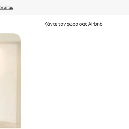
οτύπου
Κάντε τον χώρο σας Airbnb
α την εξερευνήσετε με την αφή ή να τη σύρετε με τα δάχτυλα.