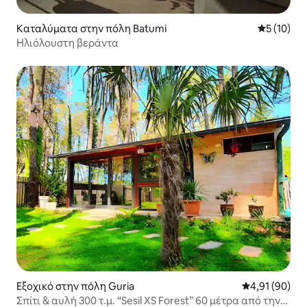
Καταλύματα στην πόλη Batumi
Μέση βαθμο
5 (10)
Ηλιόλουστη βεράντα
Εξοχικό στην πόλη Guria
Μέση βαθμολογ
4,91 (90)
Σπίτι & αυλή 300 τ.μ. “Sesil XS Forest” 60 μέτρα από την