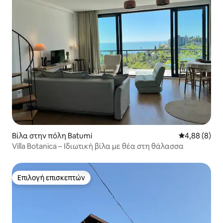
Βίλα στην πόλη Batumi
Μέση βαθμολο
4,88 (8)
Villa Botanica – Ιδιωτική βίλα με θέα στη θάλασσα
Επιλογή επισκεπτών
Επιλογή επισκεπτών