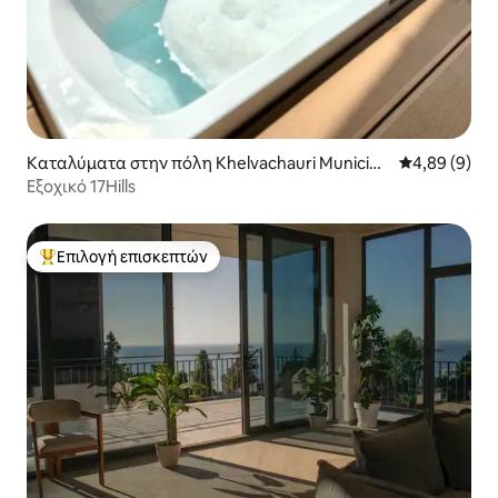
Καταλύματα στην πόλη Khelvachauri Municipa
Μέση βαθμολο
4,89 (9)
lity
Εξοχικό 17Hills
Επιλογή επισκεπτών
Κορυφαία επιλογή επισκεπτών