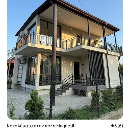
Καταλύματα στην πόλη Magnetiti
Μέση βαθμ
5 (6)