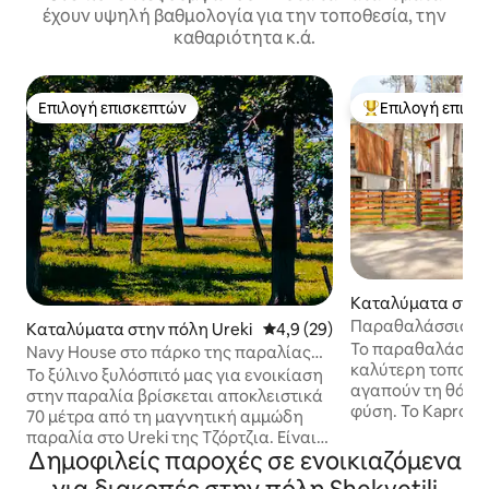
έχουν υψηλή βαθμολογία για την τοποθεσία, την
καθαριότητα κ.ά.
Επιλογή επισκεπτών
Επιλογή επισκ
Επιλογή επισκεπτών
Κορυφαία επιλογ
Καταλύματα στην
ani
Παραθαλάσσιο σπ
Καταλύματα στην πόλη Ureki
Μέση βαθμολογία: 4,9 στα 5, 
4,9 (29)
στο πευκοδάσος
Το παραθαλάσσιο 
Navy House στο πάρκο της παραλίας
καλύτερη τοποθεσ
Magnetic Sand
Το ξύλινο ξυλόσπιτό μας για ενοικίαση
αγαπούν τη θάλα
στην παραλία βρίσκεται αποκλειστικά
φύση. Το Kaprovan
70 μέτρα από τη μαγνητική αμμώδη
θέρετρο που περι
παραλία στο Ureki της Τζόρτζια. Είναι
Το σπίτι είναι ευ
Δημοφιλείς παροχές σε ενοικιαζόμενα
ένα ιδανικό μέρος για να αποδράσετε
φιλοξενήσει 9 άτο
οποιαδήποτε εποχή (εκτός από τις