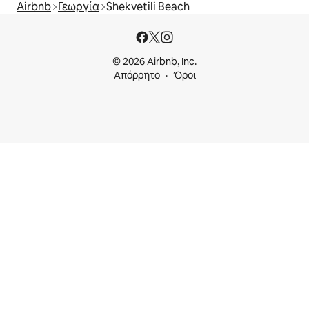
Airbnb
Γεωργία
Shekvetili Beach
παραλία.
© 2026 Airbnb, Inc.
Απόρρητο
Όροι