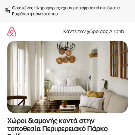
Μετάβαση
Ορισμένες πληροφορίες έχουν μεταφραστεί αυτόματα. 
στο
Εμφάνιση πρωτοτύπου
περιεχόμενο
Κάντε τον χώρο σας Airbnb
Χώροι διαμονής κοντά στην
τοποθεσία Περιφερειακό Πάρκο