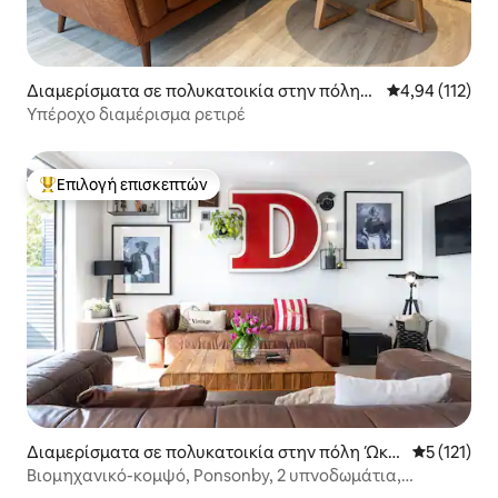
Διαμερίσματα σε πολυκατοικία στην πόλη
Μέση βαθμολογ
4,94 (112)
Ώκλαντ
Υπέροχο διαμέρισμα ρετιρέ
Επιλογή επισκεπτών
Κορυφαία επιλογή επισκεπτών
Διαμερίσματα σε πολυκατοικία στην πόλη Ώκλ
Μέση βαθμο
5 (121)
αντ
Βιομηχανικό-κομψό, Ponsonby, 2 υπνοδωμάτια,
ευρύχωρο και με μπαλκόνι