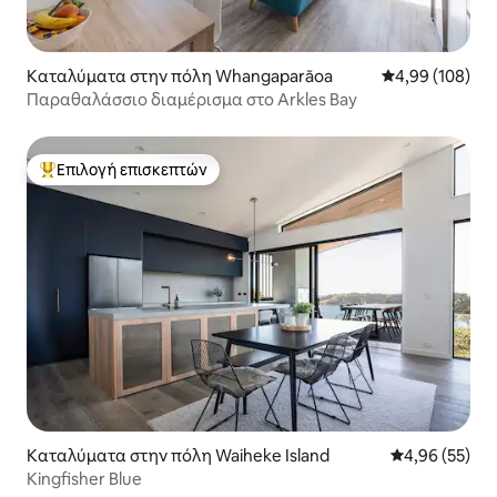
Καταλύματα στην πόλη Whangaparāoa
Μέση βαθμολογί
4,99 (108)
Παραθαλάσσιο διαμέρισμα στο Arkles Bay
Επιλογή επισκεπτών
Κορυφαία επιλογή επισκεπτών
Καταλύματα στην πόλη Waiheke Island
Μέση βαθμολογ
4,96 (55)
Kingfisher Blue