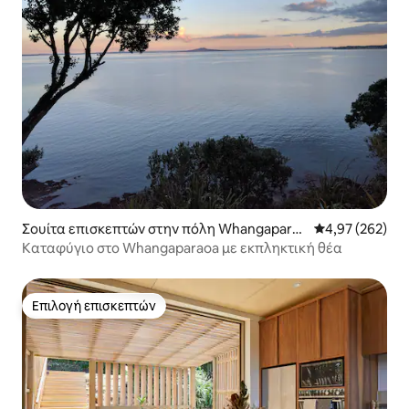
Σουίτα επισκεπτών στην πόλη Whangaparā
Μέση βαθμολογί
4,97 (262)
oa
Καταφύγιο στο Whangaparaoa με εκπληκτική θέα
Επιλογή επισκεπτών
Επιλογή επισκεπτών