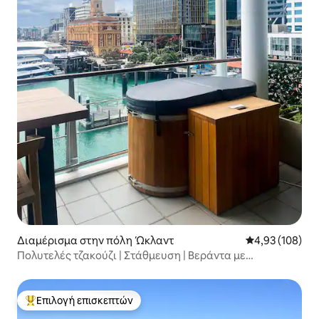
Διαμέρισμα στην πόλη Ώκλαντ
Μέση βαθμολογί
4,93 (108)
Πολυτελές τζακούζι | Στάθμευση | Βεράντα με
εκπληκτική θέα
Επιλογή επισκεπτών
Κορυφαία επιλογή επισκεπτών