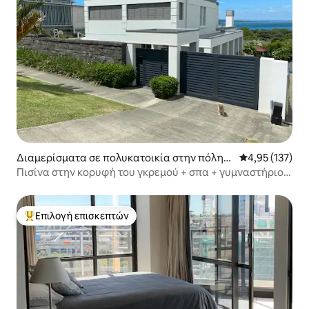
Διαμερίσματα σε πολυκατοικία στην πόλη
Μέση βαθμολογί
4,95 (137)
Ώκλαντ
Πισίνα στην κορυφή του γκρεμού + σπα + γυμναστήριο
και 3 λεπτά με τα πόδια από την παραλία και τα
καταστήματα
Επιλογή επισκεπτών
Κορυφαία επιλογή επισκεπτών