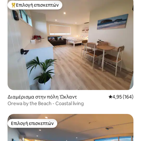
Επιλογή επισκεπτών
Κορυφαία επιλογή επισκεπτών
Διαμέρισμα στην πόλη Ώκλαντ
Μέση βαθμολογί
4,95 (164)
Orewa by the Beach - Coastal living
Επιλογή επισκεπτών
Επιλογή επισκεπτών