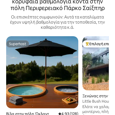
κορυφαία βαθμολογία κοντά στην
πόλη Περιφερειακό Πάρκο Σαίξπηρ
Οι επισκέπτες συμφωνούν: Αυτά τα καταλύματα
έχουν υψηλή βαθμολογία για την τοποθεσία, την
καθαριότητα κ.ά.
Superhost
Επιλογή επισκ
Superhost
Κορυφαία επιλογ
Ξενώνας στην πό
Little Bush House - πολυτελ
καταφύγιο
Ελάτε να χαλαρώσ
μοντέρνο, πλήρω
Βίλα στην πόλη Ώκλαντ
Μέση βαθμολογία: 4,93 στα 5, 1
4,93 (128)