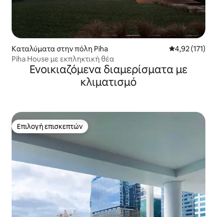
Καταλύματα στην πόλη Piha
Μέση βαθμολογ
4,92 (171)
Piha House με εκπληκτική θέα
Ενοικιαζόμενα διαμερίσματα με
κλιματισμό
Επιλογή επισκεπτών
Επιλογή επισκεπτών