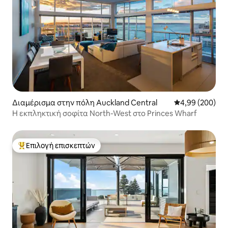
Διαμέρισμα στην πόλη Auckland Central
Μέση βαθμολογί
4,99 (200)
Η εκπληκτική σοφίτα North-West στο Princes Wharf
Επιλογή επισκεπτών
Κορυφαία επιλογή επισκεπτών