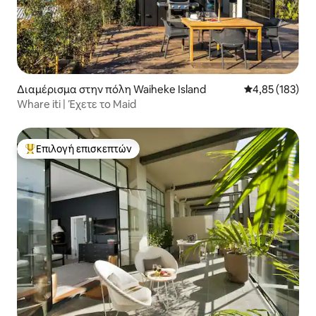
Διαμέρισμα στην πόλη Waiheke Island
Μέση βαθμολογί
4,85 (183)
Whare iti | Έχετε το Maid
Επιλογή επισκεπτών
Κορυφαία επιλογή επισκεπτών