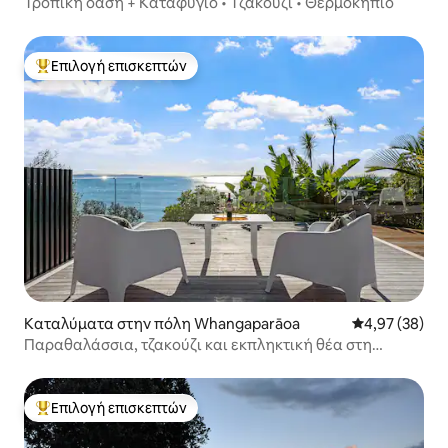
Τροπική όαση + Καταφύγιο • Τζακούζι • Θερμοκήπιο
Επιλογή επισκεπτών
Κορυφαία επιλογή επισκεπτών
Καταλύματα στην πόλη Whangaparāoa
Μέση βαθμολογ
4,97 (38)
Παραθαλάσσια, τζακούζι και εκπληκτική θέα στη
θάλασσα
Επιλογή επισκεπτών
Κορυφαία επιλογή επισκεπτών