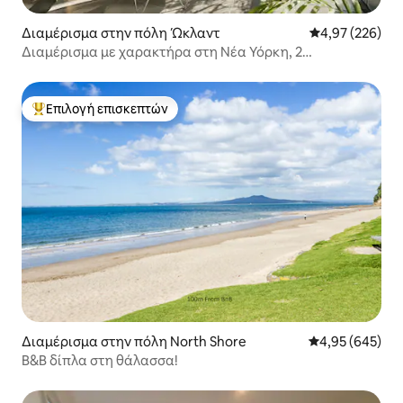
Διαμέρισμα στην πόλη Ώκλαντ
Μέση βαθμολογί
4,97 (226)
Διαμέρισμα με χαρακτήρα στη Νέα Υόρκη, 2
υπνοδωμάτια, CBD, ταράτσα, πισνα, μεγάλη βεράντα
Επιλογή επισκεπτών
Κορυφαία επιλογή επισκεπτών
Διαμέρισμα στην πόλη North Shore
Μέση βαθμολογί
4,95 (645)
B&B δίπλα στη θάλασσα!