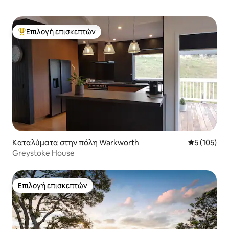
Επιλογή επισκεπτών
Κορυφαία επιλογή επισκεπτών
Καταλύματα στην πόλη Warkworth
Μέση βαθμολ
5 (105)
Greystoke House
Επιλογή επισκεπτών
Επιλογή επισκεπτών