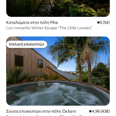
Καταλύματα στην πόλη Piha
Μέση βαθμο
5 (54)
Lux-romantic Winter Escape "The Little Louises"
Επιλογή επισκεπτών
Επιλογή επισκεπτών
Σουίτα επισκεπτών στην πόλη Ώκλαντ
Μέση βαθμολογί
4,96 (438)