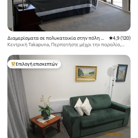
Διαμερίσματα σε πολυκατοικία στην πόλη Ώ
Μέση βαθμολογ
4,9 (120)
κλαντ
Κεντρική Takapuna, Περπατήστε μέχρι την παραλία,
καφετέριες, εστιατόρια
Επιλογή επισκεπτών
Κορυφαία επιλογή επισκεπτών