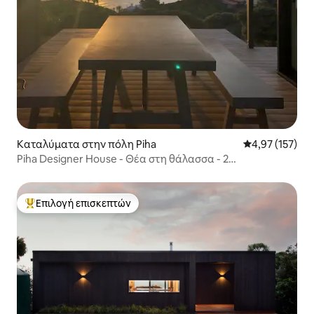
Καταλύματα στην πόλη Piha
Μέση βαθμολογί
4,97 (157)
Piha Designer House - Θέα στη θάλασσα - 2
υπνοδωμάτια
Επιλογή επισκεπτών
Κορυφαία επιλογή επισκεπτών