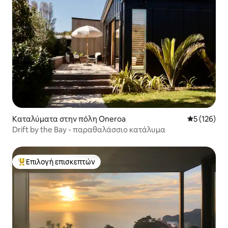
Καταλύματα στην πόλη Oneroa
Μέση βαθμολ
5 (126)
Drift by the Bay - παραθαλάσσιο κατάλυμα
Επιλογή επισκεπτών
Κορυφαία επιλογή επισκεπτών