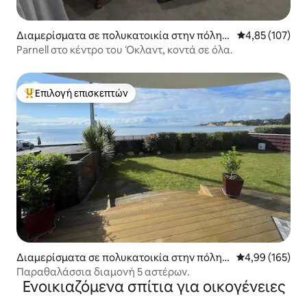
Διαμερίσματα σε πολυκατοικία στην πόλη
Μέση βαθμολογί
4,85 (107)
Ώκλαντ
Parnell στο κέντρο του Όκλαντ, κοντά σε όλα.
Επιλογή επισκεπτών
Κορυφαία επιλογή επισκεπτών
Διαμερίσματα σε πολυκατοικία στην πόλη
Μέση βαθμολογί
4,99 (165)
Ώκλαντ
Παραθαλάσσια διαμονή 5 αστέρων.
Ενοικιαζόμενα σπίτια για οικογένειες