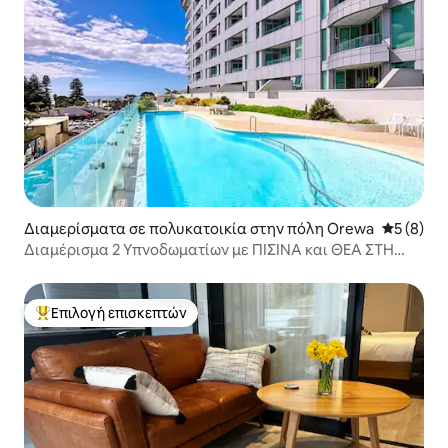
Διαμερίσματα σε πολυκατοικία στην πόλη Orewa
Μέση βαθμ
5 (8)
Διαμέρισμα 2 Υπνοδωματίων με ΠΙΣΊΝΑ και ΘΕΑ ΣΤΗ
ΘΆΛΑΣΣΑ
Επιλογή επισκεπτών
Κορυφαία επιλογή επισκεπτών