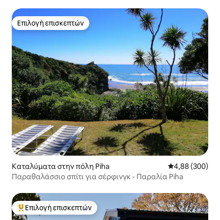
Επιλογή επισκεπτών
Επιλογή επισκεπτών
Καταλύματα στην πόλη Piha
Μέση βαθμολογί
4,88 (300)
Παραθαλάσσιο σπίτι για σέρφινγκ - Παραλία Piha
Επιλογή επισκεπτών
Κορυφαία επιλογή επισκεπτών