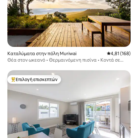
Καταλύματα στην πόλη Muriwai
Μέση βαθμολογί
4,81 (168)
Θέα στον ωκεανό • Θερμαινόμενη πισίνα • Κοντά σε
χώρους γάμων
Επιλογή επισκεπτών
Κορυφαία επιλογή επισκεπτών