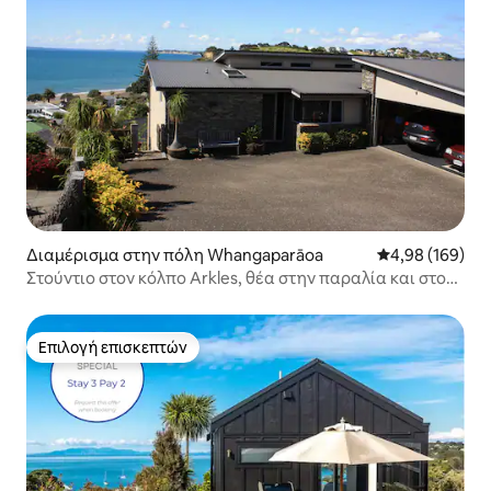
Διαμέρισμα στην πόλη Whangaparāoa
Μέση βαθμολογί
4,98 (169)
Στούντιο στον κόλπο Arkles, θέα στην παραλία και στον
κόλπο
Επιλογή επισκεπτών
Επιλογή επισκεπτών