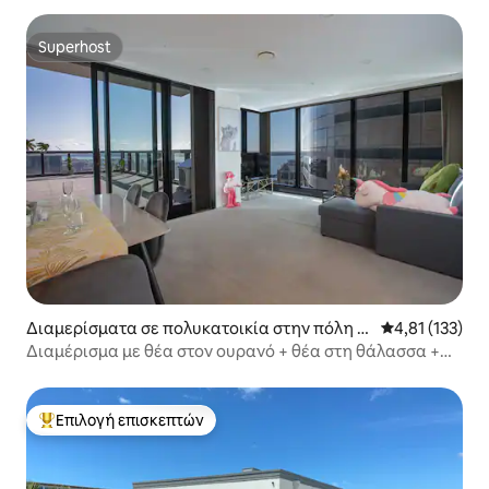
Superhost
Superhost
Διαμερίσματα σε πολυκατοικία στην πόλη Ώ
Μέση βαθμολογ
4,81 (133)
κλαντ
Διαμέρισμα με θέα στον ουρανό + θέα στη θάλασσα +
ιδιωτικό μπαλκόνι
Επιλογή επισκεπτών
Κορυφαία επιλογή επισκεπτών