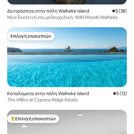
Δεντρόσπιτο στην πόλη Waiheke Island
Μέση βαθμο
5 (38)
Νέο! Σκοτεινή και μελαγχολική: Wild Woods Waiheke
Επιλογή επισκεπτών
Επιλογή επισκεπτών
Καταλύματα στην πόλη Waiheke Island
Μέση βαθμ
5 (12)
The Villino at Cypress Ridge Estate
Επιλογή επισκεπτών
Κορυφαία επιλογή επισκεπτών