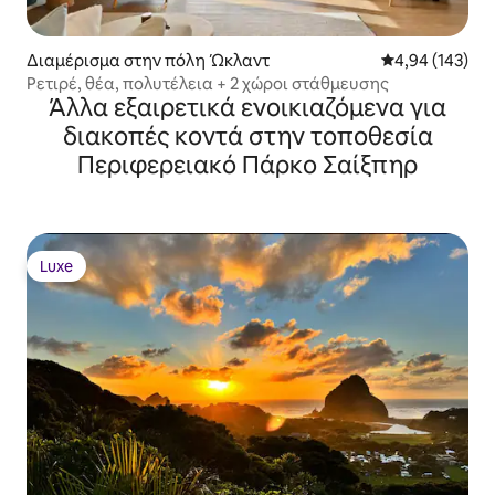
Διαμέρισμα στην πόλη Ώκλαντ
Μέση βαθμολογί
4,94 (143)
Ρετιρέ, θέα, πολυτέλεια + 2 χώροι στάθμευσης
Άλλα εξαιρετικά ενοικιαζόμενα για
διακοπές κοντά στην τοποθεσία
Περιφερειακό Πάρκο Σαίξπηρ
Luxe
Luxe