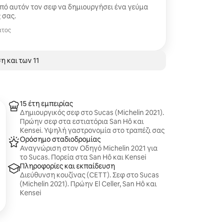
ος και τις γεύσεις της γης μας.
πό αυτόν τον σεφ να δημιουργήσει ένα γεύμα
 σας.
ατος
η και των 11
15 έτη εμπειρίας
Δημιουργικός σεφ στο Sucas (Michelin 2021).
Πρώην σεφ στα εστιατόρια San Hô και
Kensei. Υψηλή γαστρονομία στο τραπέζι σας
Ορόσημο σταδιοδρομίας
Αναγνώριση στον Οδηγό Michelin 2021 για
το Sucas. Πορεία στα San Hô και Kensei
Πληροφορίες και εκπαίδευση
Διεύθυνση κουζίνας (CETT). Σεφ στο Sucas
(Michelin 2021). Πρώην El Celler, San Hô και
Kensei