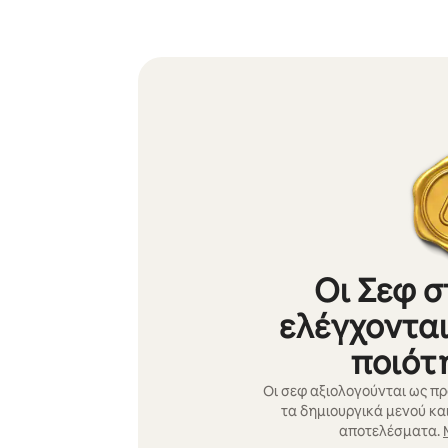
Οι Σεφ σ
ελέγχονται
ποιότ
Οι σεφ αξιολογούνται ως πρ
τα δημιουργικά μενού και
αποτελέσματα.