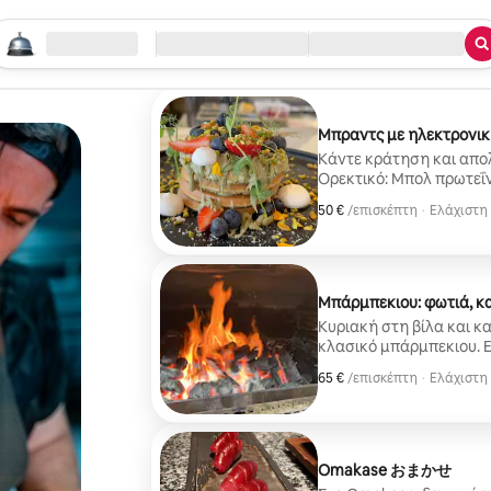
εκινήστε την αναζήτησή σας
οποθεσία
Άφιξη/Αναχώρηση
Είδος υπηρεσίας
Μπραντς με ηλεκτρονικ
Κάντε κράτηση και απολ
Ορεκτικό: Μπολ πρωτεΐν
Χαρακτηριστικό τοστ: • Τραγανές γαρίδες με togarashi και μαγιονέζα
50 €
50 €, ανά επισκέπτη
/επισκέπτη
·
Ελάχιστη 
κίμτσι. • Καπνιστός σολομός με κρέμα άνηθου. •Χορτοφαγικό με
Ελάχιστη 
χούμους τεύτλων και τυρί των Κανα
καταλανική ντομάτα και
καπνιστό τυρ
Μπάρμπεκιου: φωτιά, κ
Κυριακή στη βίλα και κα
κλασικό μπάρμπεκιου. Εί
πάρτι σου το γεγονός το
65 €
65 €, ανά επισκέπτη
/επισκέπτη
·
Ελάχιστη 
φωτιά στο σπίτι σου, γι
Ελάχιστη 
Χωρίς μενού, χωρίς ταλ
γεύσης umami που δεν έ
πλάνο, αλλά με μια άγρ
αφήσεις να αποφασίσω γ
Omakase おまかせ