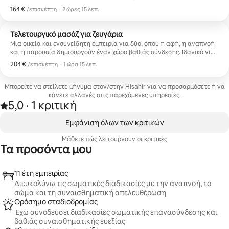
σουηδικού μασάζ (χαλάρωσης), δημιουργώντας μια ισορροπία μεταξύ
164 €
164 €, ανά επισκέπτη
,
/επισκέπτη
·
2 ώρες 15 λεπ.
απελευθέρωσης και βαθιάς ξεκούρασης.
Τελετουργικό μασάζ για ζευγάρια
Μια οικεία και ενσυνείδητη εμπειρία για δύο, όπου η αφή, η αναπνοή
και η παρουσία δημιουργούν έναν χώρο βαθιάς σύνδεσης. Ιδανικό για
την ενδυνάμωση των δεσμών, τη χαλάρωση μαζί και την από κοινού
204 €
204 €, ανά επισκέπτη
,
/επισκέπτη
·
1 ώρα 15 λεπ.
απόλαυση μιας στιγμής ευεξίας, φροντίδας και αρμονίας ως ζευγάρι.
Μπορείτε να στείλετε μήνυμα στον/στην Hisahir για να προσαρμόσετε ή να
κάνετε αλλαγές στις παρεχόμενες υπηρεσίες.
5,0
·
1 κριτική
Βαθμολογήθηκε με 5,0 στα 5 αστέρια, από 1 κριτική
,
Εμφάνιση 0 από 0 στοιχείων
Εμφάνιση όλων των κριτικών
Μάθετε πώς λειτουργούν οι κριτικές
Τα προσόντα μου
11 έτη εμπειρίας
Διευκολύνω τις σωματικές διαδικασίες με την αναπνοή, το
σώμα και τη συναισθηματική απελευθέρωση
Ορόσημο σταδιοδρομίας
Έχω συνοδεύσει διαδικασίες σωματικής επανασύνδεσης και
βαθιάς συναισθηματικής ευεξίας