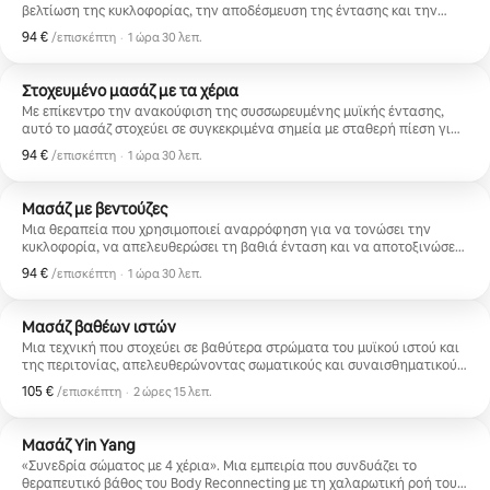
βελτίωση της κυκλοφορίας, την αποδέσμευση της έντασης και την
επίτευξη μιας βαθιάς κατάστασης ηρεμίας. Ιδανικό για τη μείωση του
94 €
94 €, ανά επισκέπτη
,
/επισκέπτη
·
1 ώρα 30 λεπ.
άγχους, τη χαλάρωση του νευρικού συστήματος και την επανασύνδεση
με το σώμα μέσω της απαλότητας και της ευεξίας.
Στοχευμένο μασάζ με τα χέρια
Με επίκεντρο την ανακούφιση της συσσωρευμένης μυϊκής έντασης,
αυτό το μασάζ στοχεύει σε συγκεκριμένα σημεία με σταθερή πίεση για
την αποδέσμευση των συσπάσεων, τη βελτίωση της κινητικότητας και
94 €
94 €, ανά επισκέπτη
,
/επισκέπτη
·
1 ώρα 30 λεπ.
τη μείωση του σωματικού πόνου. Ιδανικό για όσους βιώνουν σωματικό
στρες ή δυσφορία λόγω σωματικής δραστηριότητας ή της καθημερινής
τους ρουτίνας.
Μασάζ με βεντούζες
Μια θεραπεία που χρησιμοποιεί αναρρόφηση για να τονώσει την
κυκλοφορία, να απελευθερώσει τη βαθιά ένταση και να αποτοξινώσει
τον οργανισμό. Οι βεντούζες βοηθούν στην απελευθέρωση της
94 €
94 €, ανά επισκέπτη
,
/επισκέπτη
·
1 ώρα 30 λεπ.
περιτονίας, στην ανακούφιση από τον μυϊκό πόνο και στην
ενεργοποίηση των φυσικών διαδικασιών αποκατάστασης. Ιδανικό για
χαλάρωση, ανακούφιση και επανασύνδεση με το σώμα σας μέσω μιας
Μασάζ βαθέων ιστών
έντονης και απελευθερωτικής αίσθησης.
Μια τεχνική που στοχεύει σε βαθύτερα στρώματα του μυϊκού ιστού και
της περιτονίας, απελευθερώνοντας σωματικούς και συναισθηματικούς
φραγμούς. Βοηθά στην αποδέσμευση της χρόνιας έντασης, στη
105 €
105 €, ανά επισκέπτη
,
/επισκέπτη
·
2 ώρες 15 λεπ.
βελτίωση της στάσης του σώματος και στη δημιουργία μιας αίσθησης
βαθιάς, διαρκούς ανακούφισης στο σώμα.
Μασάζ Yin Yang
«Συνεδρία σώματος με 4 χέρια». Μια εμπειρία που συνδυάζει το
θεραπευτικό βάθος του Body Reconnecting με τη χαλαρωτική ροή του