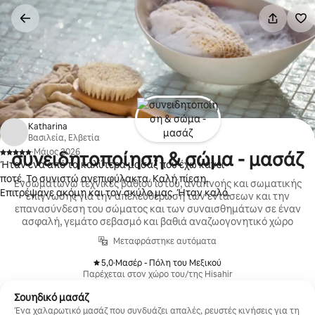
Μετάβαση
στο
περιεχόμενο
Katharina
Βασιλεία, Ελβετία
·
Μάιος 2026
συνειδητοποίηση & σώμα - μασάζ
,
Ήταν ένα από τα καλύτερα μασάζ που έχω κάνει
ποτέ. Το συνιστώ ανεπιφύλακτα. Καλή πίεση.
Ενσωματώνω τεχνικές βαθιού ιστού, αναπνοής και σωματικής
Επιτρέψανε ακόμη και τον σκύλο μας. Ήταν καλό.
επίγνωσης για την απελευθέρωση των εντάσεων και την
επανασύνδεση του σώματος και των συναισθημάτων σε έναν
ασφαλή, γεμάτο σεβασμό και βαθιά αναζωογονητικό χώρο
Μεταφράστηκε αυτόματα
5,0
·
Μασέρ - Πόλη του Μεξικού
,
Παρέχεται στον χώρο του/της Hisahir
Σουηδικό μασάζ
Ένα χαλαρωτικό μασάζ που συνδυάζει απαλές, ρευστές κινήσεις για τη