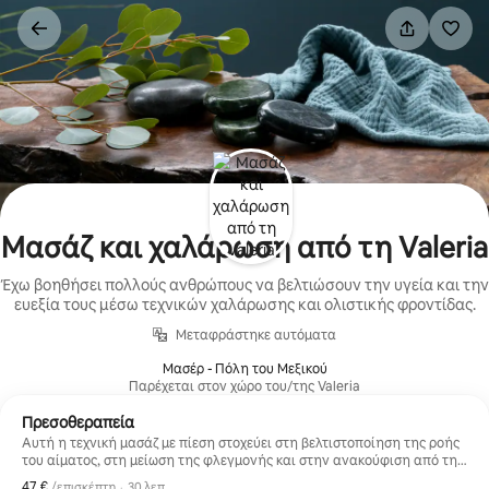
Μετάβαση
στο
περιεχόμενο
Μασάζ και χαλάρωση από τη Valeria
Έχω βοηθήσει πολλούς ανθρώπους να βελτιώσουν την υγεία και την
ευεξία τους μέσω τεχνικών χαλάρωσης και ολιστικής φροντίδας.
Μεταφράστηκε αυτόματα
Μασέρ - Πόλη του Μεξικού
Παρέχεται στον χώρο του/της Valeria
Πρεσοθεραπεία
Αυτή η τεχνική μασάζ με πίεση στοχεύει στη βελτιστοποίηση της ροής
του αίματος, στη μείωση της φλεγμονής και στην ανακούφιση από τη
δυσφορία στα πόδια και τις γάμπες. Αυτή η τεχνική στοχεύει επίσης
47 €
47 €, ανά επισκέπτη
,
/επισκέπτη
·
30 λεπ.