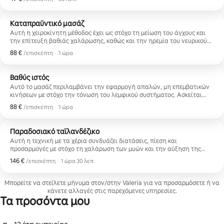
στην ανακούφιση από την κόπωση και την εξάντληση και στην
επίτευξη μιας αίσθησης ελαφρότητας.
Καταπραϋντικό μασάζ
Αυτή η χειροκίνητη μέθοδος έχει ως στόχο τη μείωση του άγχους και
την επίτευξη βαθιάς χαλάρωσης, καθώς και την ηρεμία του νευρικού
συστήματος. Χρησιμοποιούνται τεχνικές απαλής πίεσης και αρμονικές
88 €
88 €, ανά επισκέπτη
,
/επισκέπτη
·
1 ώρα
κινήσεις με στόχο την αποδέσμευση της μυϊκής έντασης και την
προώθηση της συνολικής ευεξίας, καθώς και τη διευκόλυνση του
ξεκούραστου, βαθιού ύπνου.
Βαθύς ιστός
Αυτό το μασάζ περιλαμβάνει την εφαρμογή απαλών, μη επεμβατικών
κινήσεων με στόχο την τόνωση του λεμφικού συστήματος. Ασκείται
απαλή, ρυθμική πίεση σε συγκεκριμένα σημεία του σώματος για την
88 €
88 €, ανά επισκέπτη
,
/επισκέπτη
·
1 ώρα
αποστράγγιση της περίσσειας υγρών και τη βελτιστοποίηση της
κυκλοφορίας του αίματος.
Παραδοσιακό ταϊλανδέζικο
Αυτή η τεχνική με τα χέρια συνδυάζει διατάσεις, πίεση και
προσαρμογές με στόχο τη χαλάρωση των μυών και την αύξηση της
ευλυγισίας. Εκτελείται στο πάτωμα πάνω σε στρώματα και
146 €
146 €, ανά επισκέπτη
,
/επισκέπτη
·
1 ώρα 30 λεπ.
περιλαμβάνει κινητοποιήσεις, πιέσεις και κινήσεις ταλάντευσης, με
στόχο την προώθηση της κινητικότητας και της ισορροπίας του
σώματος.
Μπορείτε να στείλετε μήνυμα στον/στην Valeria για να προσαρμόσετε ή να
κάνετε αλλαγές στις παρεχόμενες υπηρεσίες.
Τα προσόντα μου