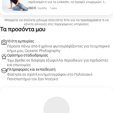
σχεδιασμένη για το LinkedIn, τα προφίλ γνωριμιών, τα
μέσα κοινωνικής δικτύωσης και το προσωπικό σας
260 €
260 €, ανά ομάδα
,
/ομάδα
·
1 ώρα
branding. Αυτή η υπαίθρια φωτογράφιση 60 λεπτών
επικεντρώνεται σε φυσικά, γεμάτα αυτοπεποίθηση
πορτρέτα σε ένα χαλαρό περιβάλλον. Παρέχω
Μπορείτε να στείλετε μήνυμα στον/στην Kris για να προσαρμόσετε ή να
καθοδήγηση σχετικά με τις στάσεις και τις εκφράσεις,
κάνετε αλλαγές στις παρεχόμενες υπηρεσίες.
οπότε δεν χρειάζεται εμπειρία ως μοντέλο. Θα λάβετε
Τα προσόντα μου
επαγγελματικά επεξεργασμένες φωτογραφίες υψηλής
ανάλυσης, τις οποίες θα σας παραδώσω σε μια
ιδιωτική διαδικτυακή συλλογή, έτοιμες για χρήση σε
10 έτη εμπειρίας
επαγγελματικά προφίλ ή σε πλατφόρμες κοινωνικής
Πέρασα πάνω από 6 χρόνια φωτογραφίζοντας για το εμπορικό
δικτύωσης.
σήμα μου, Oceanic Photography
Ορόσημο σταδιοδρομίας
Έχω βρεθεί σε διάφορα εξώφυλλα περιοδικών για σχεδιαστές
και επωνυμίες
Πληροφορίες και εκπαίδευση
Φοίτησα σε σχολή κινηματογράφου στο Πολιτειακό
Πανεπιστήμιο του Σαν Ντιέγκο