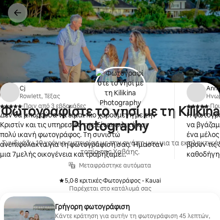
Μετάβαση
στο
περιεχόμενο
Cj
Ann
Rowlett, Τέξας
Ηνωμ
·
Πριν από 3 εβδομάδες
·
Πρι
Φωτογραφίστε το νησί με τη Kilikina
,
,
Δεν θα μπορούσα να είμαι πιο χαρούμενη με την
Η φωτογρά
Photography
Κριστίν και τις υπηρεσίες της. Είναι φιλική και
να βγάζαμ
πολύ ικανή φωτογράφος. Τη συνιστώ
ένα μέλος της οικ
Συνδυάζω 10 χρόνια εμπειρίας με την αγάπη μου για τα εκπληκτικά
ανεπιφύλακτα για τη φωτογράφισή σας. Ήμασταν
βρουν τις
τοπία της Χαβάης.
μια 7μελής οικογένεια και τραβήξαμε
καθοδήγησ
φωτογραφίες στο κατάλυμα Lodges of Kukui'ula
φωτογραφία. Έκανε τα αδύνατα δυ
Μεταφράστηκε αυτόματα
και στη μικρή κοντινή παραλία.
φωτογράφ
5,0
·
8 κριτικές
·
Φωτογράφος - Kauai
γνώσεών τ
,
,
Παρέχεται στο κατάλυμά σας
διαφορετ
για εμάς. Θα κάνουμε κράτηση για την
Γρήγορη φωτογράφιση
Christine 
Κάντε κράτηση για αυτήν τη φωτογράφιση 45 λεπτών,