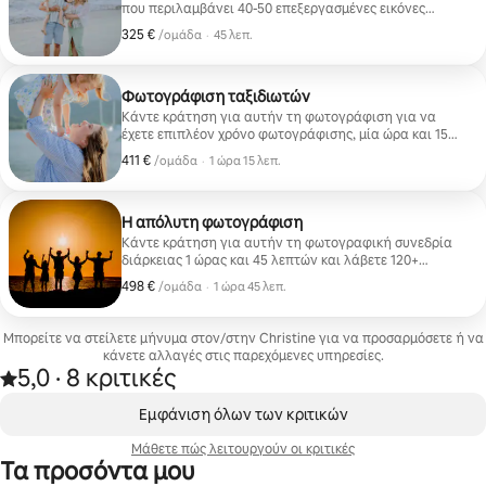
μας στο Κ
που περιλαμβάνει 40-50 επεξεργασμένες εικόνες
υψηλής ποιότητας. Επιπλέον, λάβετε όλες τις μη
325 €
325 €, ανά ομάδα
,
/ομάδα
·
45 λεπ.
επεξεργασμένες εικόνες που τραβήχτηκαν κατά τη
διάρκεια της φωτογράφισης. Θα τις λάβετε γενικά
εντός ενός μήνα διαδικτυακά και μπορείτε να τις
κατεβάσετε αμέσως και να τις μοιραστείτε με φίλους
Φωτογράφιση ταξιδιωτών
και οικογένεια. Για αυτό το πακέτο ισχύουν
Κάντε κράτηση για αυτήν τη φωτογράφιση για να
περιορισμένες τοποθεσίες. Επικοινωνήστε μαζί μας
έχετε επιπλέον χρόνο φωτογράφισης, μία ώρα και 15
πριν κάνετε κράτηση.
λεπτά. Περιλαμβάνει 80+ επεξεργασμένες εικόνες
411 €
411 €, ανά ομάδα
,
/ομάδα
·
1 ώρα 15 λεπ.
υψηλής ποιότητας. Επιπλέον, λάβετε όλες τις μη
επεξεργασμένες φωτογραφίες που τραβήχτηκαν. Η
πρόσβαση στη συλλογή θα γίνεται διαδικτυακά για
λήψη και κοινοποίηση σε φίλους και οικογένεια. Αυτή
Η απόλυτη φωτογράφιση
η φωτογράφιση περιλαμβάνει τα περισσότερα ταξίδια
Κάντε κράτηση για αυτήν τη φωτογραφική συνεδρία
σε όλο το νησί. Επικοινωνήστε μαζί μας πριν κάνετε
διάρκειας 1 ώρας και 45 λεπτών και λάβετε 120+
κράτηση για να επιβεβαιώσετε τα πάντα.
επαγγελματικά επεξεργασμένες φωτογραφίες υψηλής
498 €
498 €, ανά ομάδα
,
/ομάδα
·
1 ώρα 45 λεπ.
ανάλυσης, μαζί με όλες τις μη επεξεργασμένες
φωτογραφίες που τραβήχτηκαν κατά τη διάρκεια της
συνεδρίας σας. Η διαδικτυακή σας γκαλερί θα
Μπορείτε να στείλετε μήνυμα στον/στην Christine για να προσαρμόσετε ή να
παραδοθεί ψηφιακά, καθιστώντας εύκολη την
κάνετε αλλαγές στις παρεχόμενες υπηρεσίες.
προβολή και τη λήψη των εικόνων σας. Αυτό το
5,0
·
8 κριτικές
Βαθμολογήθηκε με 5,0 στα 5 αστέρια, από 8 κριτικές
πακέτο περιλαμβάνει επίσης μετακινήσεις προς τις
,
περισσότερες τοποθεσίες σε όλο το νησί,
Εμφάνιση 0 από 0 στοιχείων
Εμφάνιση όλων των κριτικών
συμπεριλαμβανομένων προορισμών που βρίσκονται
πιο μακριά από τις περιοχές του θέρετρου.
Μάθετε πώς λειτουργούν οι κριτικές
Επικοινωνήστε πριν από την κράτηση για να
Τα προσόντα μου
επιβεβαιώσετε την τοποθεσία που προτιμάτε και να