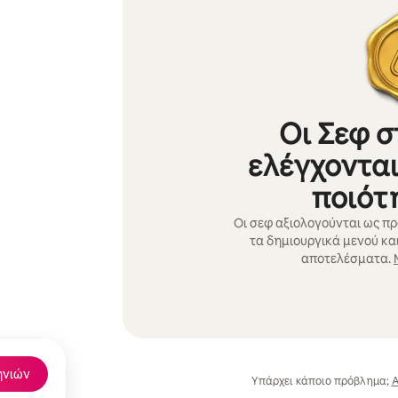
Οι Σεφ σ
ελέγχονται
ποιότ
Οι σεφ αξιολογούνται ως πρ
τα δημιουργικά μενού και
αποτελέσματα.
ηνιών
Υπάρχει κάποιο πρόβλημα;
Α