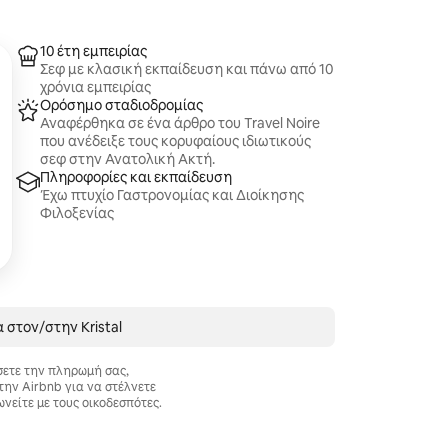
10 έτη εμπειρίας
Σεφ με κλασική εκπαίδευση και πάνω από 10
χρόνια εμπειρίας
Ορόσημο σταδιοδρομίας
Αναφέρθηκα σε ένα άρθρο του Travel Noire
που ανέδειξε τους κορυφαίους ιδιωτικούς
σεφ στην Ανατολική Ακτή.
Πληροφορίες και εκπαίδευση
Έχω πτυχίο Γαστρονομίας και Διοίκησης
Φιλοξενίας
 στον/στην Kristal
σετε την πληρωμή σας,
την Airbnb για να στέλνετε
ωνείτε με τους οικοδεσπότες.