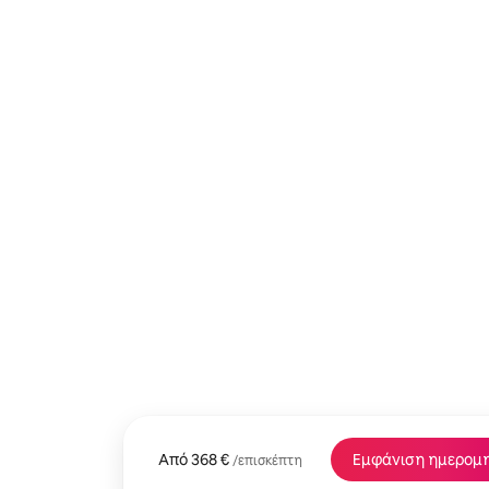
Από
Από 368 €, ανά επισκέπτη
368 €
Εμφάνιση ημερομ
/επισκέπτη