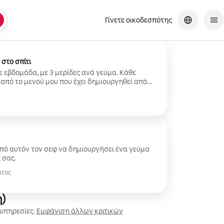
Γίνετε οικοδεσπότης
στο σπίτι
ε εβδομάδα, με 3 μερίδες ανά γεύμα. Κάθε
 από το μενού μου που έχει δημιουργηθεί από
τοιμασία γευμάτων στο σπίτι απλή, βελτιωμένη
πό αυτόν τον σεφ να δημιουργήσει ένα γεύμα
 σας.
ατος
)
 υπηρεσίες.
Εμφάνιση άλλων κριτικών