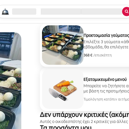
εκινήστε την αναζήτησή σας
οποθεσία
Άφιξη/Αναχώρηση
Είδος υπηρεσίας
Προετοιμασία γεύματος 
Επιλέξτε 3 γεύματα κάθ
εβδομάδα, θα επιλέγετε
σεφ, κάνοντας την προε
368 €
368 €, ανά επισκέπτη
/επισκέπτη
και χωρίς άγχος.
Εξατομικευμένο μενού
Μπορείτε να ζητήσετε α
με βάση τις προτιμήσεις
Τιμολόγηση κατόπιν αιτήμ
Δεν υπάρχουν κριτικές (ακόμη
Αυτός ο οικοδεσπότης έχει 2 κριτικές για άλλες
Τα προσόντα μου