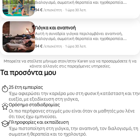
διαλογισμό, σωματική θεραπεία και ηχοθεραπεία.
Αυτό το έργο είναι κατάλληλο για αρχάριους και
94 €
94 €, ανά επισκέπτη
,
/επισκέπτη
·
1 ώρα 30 λεπ.
προχωρημένους επαγγελματίες.
Γιόγκα και αναπνοή
Αυτή η συνεδρία γιόγκα περιλαμβάνει αναπνοή,
διαλογισμό, σωματική θεραπεία και ηχοθεραπεία.
Αυτό το έργο είναι κατάλληλο για αρχάριους και
94 €
94 €, ανά επισκέπτη
,
/επισκέπτη
·
1 ώρα 30 λεπ.
προχωρημένους επαγγελματίες.
Μπορείτε να στείλετε μήνυμα στον/στην Karen για να προσαρμόσετε ή να
κάνετε αλλαγές στις παρεχόμενες υπηρεσίες.
Τα προσόντα μου
25 έτη εμπειρίας
Έχω αφιερώσει την καριέρα μου στη φυσική κατάσταση και την
ευεξία, με εξειδίκευση στη γιόγκα,
Ορόσημο σταδιοδρομίας
Οι πιο περήφανες στιγμές μου είναι όταν οι μαθητές μου λένε
ότι τους έχω εμπνεύσει.
Πληροφορίες και εκπαίδευση
Έχω πιστοποίηση στη γιόγκα, την αναπνοή, τον διαλογισμό, τη
σωματική θεραπεία και το ηχολουτρό.