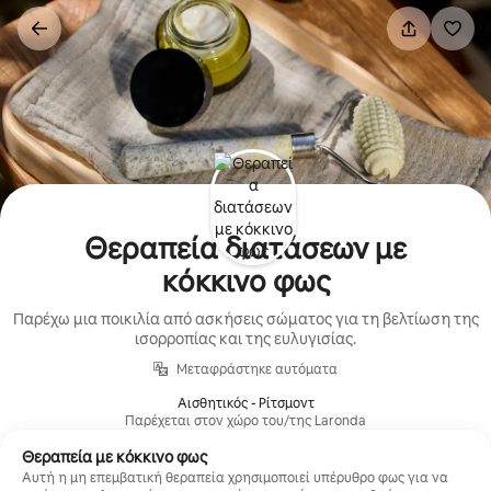
Μετάβαση
στο
περιεχόμενο
Θεραπεία διατάσεων με
κόκκινο φως
Παρέχω μια ποικιλία από ασκήσεις σώματος για τη βελτίωση της
ισορροπίας και της ευλυγισίας.
Μεταφράστηκε αυτόματα
Αισθητικός - Ρίτσμοντ
Παρέχεται στον χώρο του/της Laronda
Θεραπεία με κόκκινο φως
Αυτή η μη επεμβατική θεραπεία χρησιμοποιεί υπέρυθρο φως για να