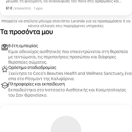
μειώσει τη φλεγμονή, να ανακουφίσει τον πόνο στις αρθρώσεις και
τους μύες, να ενισχύσει την παραγωγή κολλαγόνου και να βελτιώσει
61 €
61 €, ανά επισκέπτη
,
/επισκέπτη
·
1 ώρα
τον τόνο του δέρματος. Η συνεδρία πραγματοποιείται στο Coco's
Beauties Health and Wellness Sanctuary, ένα κομμωτήριο στο Ρίτσμοντ.
Μπορείτε να στείλετε μήνυμα στον/στην Laronda για να προσαρμόσετε ή να
κάνετε αλλαγές στις παρεχόμενες υπηρεσίες.
Τα προσόντα μου
8 έτη εμπειρίας
Είμαι αδειούχος αισθητικός που επικεντρώνεται στη θεραπεία
με τεντώματα, τις περιποιήσεις προσώπου και διάφορες
θεραπείες σώματος.
Ορόσημο σταδιοδρομίας
Ξεκίνησα το Coco's Beauties Health and Wellness Sanctuary, ένα
σπα στο Ρίτσμοντ της Καλιφόρνια.
Πληροφορίες και εκπαίδευση
Εκπαιδεύτηκα στο Ινστιτούτο Αισθητικής και Κοσμητολογίας
του Σαν Φρανσίσκο.