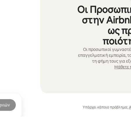
Οι Προσωπι
στην Airbn
ως π
ποιότ
Οι προσωπικοί γυμναστέ
επαγγελματική εμπειρία, τ
τη φήμη τους για ε
Μάθετε 
ηνιών
Υπάρχει κάποιο πρόβλημα;
Α