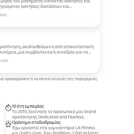
 μέρος του μαθήματος κάνοντας ασκήσεις και
γούμενες ασκήσεις διατάσεων και
ελτιώσετε την αποκατάστασή σας.
 λεπ.
προπόνηση, ακολουθούμενη από αποκατάσταση
συνέχεια, μια συμβουλευτική συνεδρία για να
μμα προπόνησης 4 εβδομάδων και έναν οδηγό
 λεπ.
 να προσαρμόσετε ή να κάνετε αλλαγές στις παρεχόμενες
10 έτη εμπειρίας
Το 2019, ξεκίνησα το προσωπικό μου brand
προπόνησης Dedicated and Fearless.
Ορόσημο σταδιοδρομίας
Έχω εργαστεί στα γυμναστήρια LA Fitness
και Gold's Gym. Έχω βοηθήσει 1.000 πελάτες