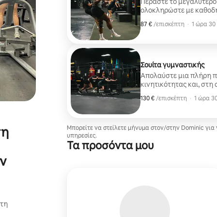
Περάστε το μεγαλύτερο
ολοκληρώστε με καθοδη
κινητικότητας για να β
87 €
87 €, ανά επισκέπτη
,
/επισκέπτη
·
1 ώρα 30
Σουίτα γυμναστικής
Απολαύστε μια πλήρη 
κινητικότητας και, στη 
σχεδιάσετε ένα πρόγρα
130 €
130 €, ανά επισκέπτη
,
/επισκέπτη
·
1 ώρα 30
διατροφής.
ση
Μπορείτε να στείλετε μήνυμα στον/στην Dominic για
υπηρεσίες.
Τα προσόντα μου
ν
στη