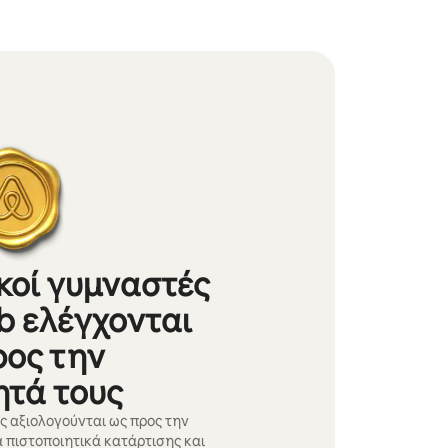
κοί γυμναστές
b ελέγχονται
ρος την
ητά τους
ς αξιολογούνται ως προς την
α πιστοποιητικά κατάρτισης και