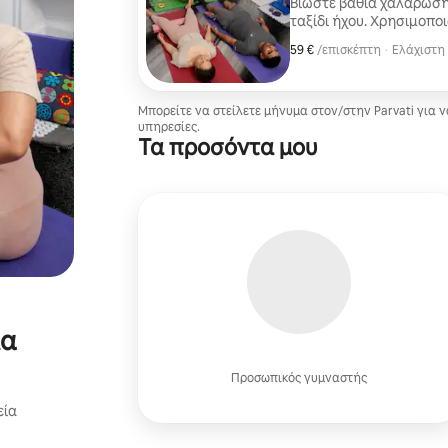
Βιώστε βαθιά χαλάρωση 
ταξίδι ήχου. Χρησιμοποιώ θιβετιανά μπολ, κουδούνια και άλλα
θεραπευτικά όργανα για
59 €
59 €, ανά επισκέπτη
,
/επισκέπτη
·
Ελάχιστη 
το μυαλό και υποστηρίζ
Ελάχιστη 
Ολοκληρώνουμε με ένα 
Μπορείτε να στείλετε μήνυμα στον/στην Parvati για 
υπηρεσίες.
Τα προσόντα μου
ία
Προσωπικός γυμναστής
εία
ι