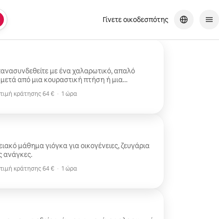
Γίνετε οικοδεσπότης
πανασυνδεθείτε με ένα χαλαρωτικό, απαλό
 μετά από μια κουραστική πτήση ή μια
εύστε, κάντε διατάσεις, ξεκουραστείτε,
τιμή κράτησης 64 €
·
1 ώρα
τιμή κράτησης 64 €
κυκλοφορία, προσαρμοσμένες στο επίπεδο
και τις ευαισθησίες σας.
ιακό μάθημα γιόγκα για οικογένειες, ζευγάρια
ς ανάγκες.
τιμή κράτησης 64 €
·
1 ώρα
τιμή κράτησης 64 €