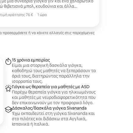
με μια συνεδρία γιόγκα γιν και ένα χαλαρωτικό
 να δημιουργήσω ένα ηχητικό τοπίο που ηρεμεί
τιμή κράτησης 76 €
·
1 ώρα
ει τη συναισθηματική ισορροπία.
τιμή κράτησης 76 €
ηρεμιστικό τσάι βοτάνων.
να προσαρμόσετε ή να κάνετε αλλαγές στις παρεχόμενες
15 χρόνια εμπειρίας
Είμαι μια στοργική δασκάλα γιόγκα,
καθοδηγώ τους μαθητές να ξεπεράσουν τα
όριά τους, διατηρώντας παράλληλα την
ισορροπία τους.
Γιόγκα ως θεραπεία για μαθητές με ASD
Παρέχω θεραπεία γιόγκα για ηλικιωμένους
και μαθητές με νευροδιαφορετικότητα που
δεν επικοινωνούν με τον προφορικό λόγο.
Δάσκαλος/δασκάλα γιόγκα Sivananda
Έχω εκπαιδευτεί στη γιόγκα Sivananda και
στο πιλάτες και διδάσκω στα Αγγλικά,
Ισπανικά ή Ιταλικά.