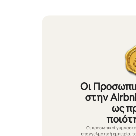
Οι Προσωπι
στην Airbn
ως π
ποιότ
Οι προσωπικοί γυμναστέ
επαγγελματική εμπειρία, τ