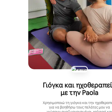
Γιόγκα και ηχοθεραπε
με την Paola
Χρησιμοποιώ τη γιόγκα και την ηχοθεραπ
για να βοηθήσω τους πελάτες μου να
νιώσουν αναζωογονημένοι, χαλαροί κα