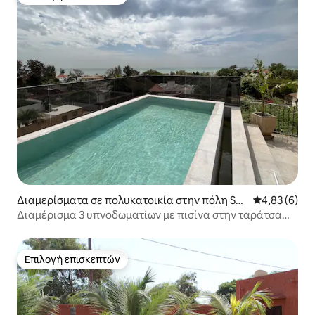
Επιλογή επισκεπτών
Διαμερίσματα σε πολυκατοικία στην πόλη Sal
Μέση βαθμολο
4,83 (6)
y
Διαμέρισμα 3 υπνοδωματίων με πισίνα στην ταράτσα
και θέα στη θάλασσα
Επιλογή επισκεπτών
Επιλογή επισκεπτών