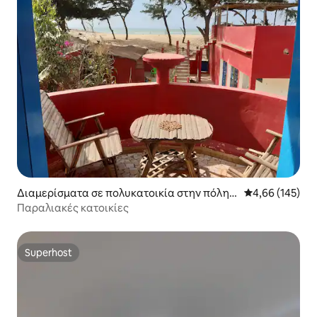
Διαμερίσματα σε πολυκατοικία στην πόλη P
Μέση βαθμολογί
4,66 (145)
lage Hydrobase
Παραλιακές κατοικίες
Superhost
Superhost