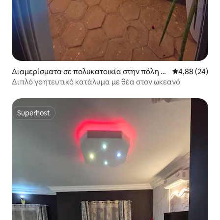
Διαμερίσματα σε πολυκατοικία στην πόλη T
Μέση βαθμολογ
4,88 (24)
oubab Dialao
Διπλό γοητευτικό κατάλυμα με θέα στον ωκεανό
Superhost
Superhost