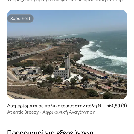
/ Πισίνα / Θάλασσα 1Α
Superhost
Superhost
Διαμερίσματα σε πολυκατοικία στην πόλη Nd
Μέση βαθμολο
4,89 (9)
akhar
Atlantic Breezy - Αφρικανική Αναγέννηση
Προορισμοί για εξερεύνηση