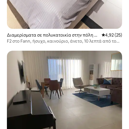
Διαμερίσματα σε πολυκατοικία στην πόλη N
Μέση βαθμολογ
4,92 (25)
dakhar
F2 στο Fann, ήσυχο, καινούριο, άνετο, 10 λεπτά από το
Plateau