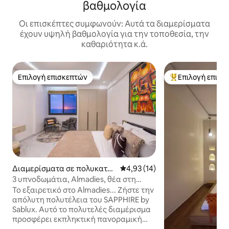
βαθμολογία
Οι επισκέπτες συμφωνούν: Αυτά τα διαμερίσματα
έχουν υψηλή βαθμολογία για την τοποθεσία, την
καθαριότητα κ.ά.
Επιλογή επισκεπτών
Επιλογή επισκ
Επιλογή επισκεπτών
Κορυφαία επιλογ
Διαμερίσματα σε πολυκατοι
Μέση βαθμολογία: 4,93 στα 5, 
4,93 (14)
κία στην πόλη Ndakhar
3 υπνοδωμάτια, Almadies, θέα στη
θάλασσα, πισίνα & κινηματογράφος
Το εξαιρετικό στο Almadies... Ζήστε την
απόλυτη πολυτέλεια του SAPPHIRE by
Sablux. Αυτό το πολυτελές διαμέρισμα
προσφέρει εκπληκτική πανοραμική
θέα στη θάλασσα από το σαλόνι και 2