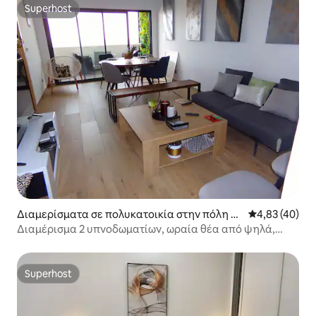
Superhost
Superhost
Διαμερίσματα σε πολυκατοικία στην πόλη N
Μέση βαθμολογ
4,83 (40)
dakhar
Διαμέρισμα 2 υπνοδωματίων, ωραία θέα από ψηλά,
γυμναστήριο
Superhost
Superhost