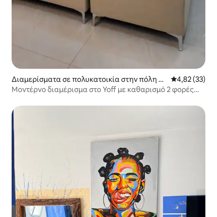
Διαμερίσματα σε πολυκατοικία στην πόλη N
Μέση βαθμολογ
4,82 (33)
dakhar
Μοντέρνο διαμέρισμα στο Yoff με καθαρισμό 2 φορές
την εβδομάδα