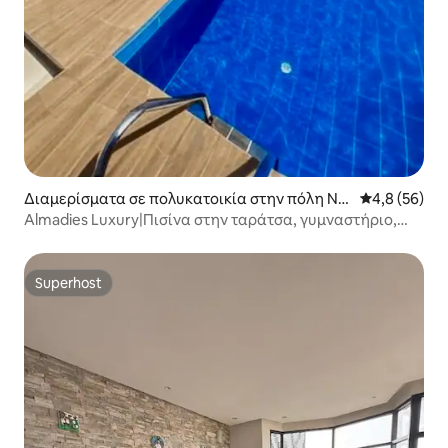
Διαμερίσματα σε πολυκατοικία στην πόλη Nd
Μέση βαθμολο
4,8 (56)
akhar
Almadies Luxury|Πισίνα στην ταράτσα, γυμναστήριο,
άνεση
Superhost
Superhost