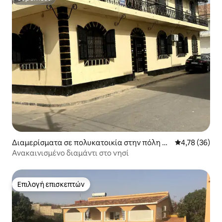
Superhost
Διαμερίσματα σε πολυκατοικία στην πόλη Sa
Μέση βαθμολογ
4,78 (36)
int Louis
Ανακαινισμένο διαμάντι στο νησί
Επιλογή επισκεπτών
Επιλογή επισκεπτών