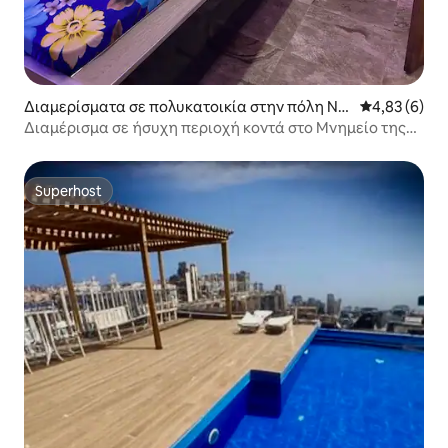
Διαμερίσματα σε πολυκατοικία στην πόλη Nd
Μέση βαθμολο
4,83 (6)
akhar
Διαμέρισμα σε ήσυχη περιοχή κοντά στο Μνημείο της
Αναγέννησης
Superhost
Superhost