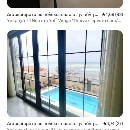
Διαμερίσματα σε πολυκατοικία στην πόλη N
Μέση βαθμολογ
4,68 (93)
dakhar
Υπέροχο T4 Νέο στο Yoff Virage *Πισίνα/Γυμναστήριο/
Θέα στη Θάλασσα
Διαμερίσματα σε πολυκατοικία στην πόλη Nd
Μέση βαθμολο
4,74 (27)
akhar
Υπέροχο διαμέρισμα 3 δωματίων με πρόσβαση στο νερό