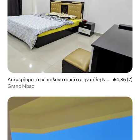
Διαμερίσματα σε πολυκατοικία στην πόλη Nd
Μέση βαθμολο
4,86 (7)
akhar
Grand Mbao