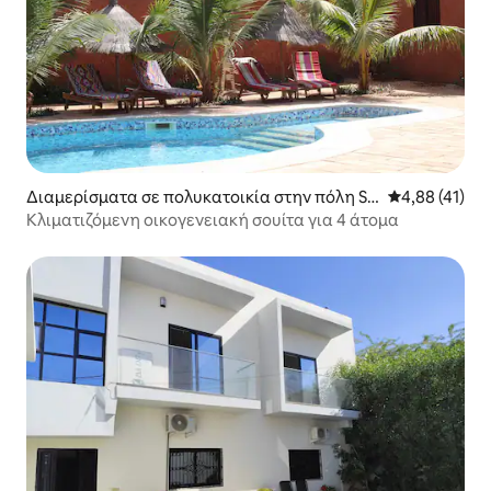
Διαμερίσματα σε πολυκατοικία στην πόλη So
Μέση βαθμολογ
4,88 (41)
mone
Κλιματιζόμενη οικογενειακή σουίτα για 4 άτομα