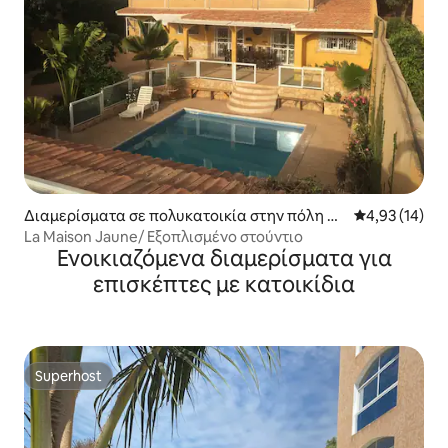
Διαμερίσματα σε πολυκατοικία στην πόλη Po
Μέση βαθμολογ
4,93 (14)
penguine
La Maison Jaune/ Εξοπλισμένο στούντιο
Ενοικιαζόμενα διαμερίσματα για
επισκέπτες με κατοικίδια
Superhost
Superhost