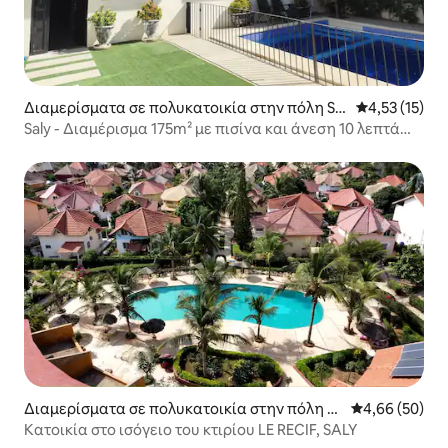
Διαμερίσματα σε πολυκατοικία στην πόλη Sal
Μέση βαθμολο
4,53 (15)
y
Saly - Διαμέρισμα 175m² με πισίνα και άνεση 10 λεπτά
από την παραλία
Διαμερίσματα σε πολυκατοικία στην πόλη Sa
Μέση βαθμολογ
4,66 (50)
ly
Κατοικία στο ισόγειο του κτιρίου LE RECIF, SALY