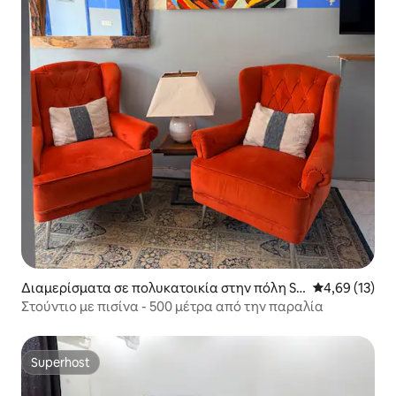
Διαμερίσματα σε πολυκατοικία στην πόλη Sal
Μέση βαθμολογ
4,69 (13)
y
Στούντιο με πισίνα - 500 μέτρα από την παραλία
Superhost
Superhost