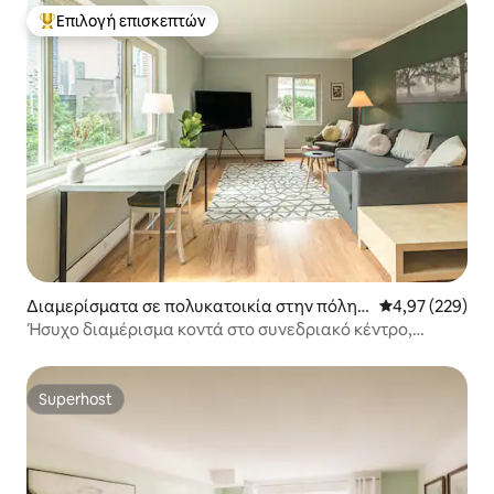
Επιλογή επισκεπτών
Κορυφαία επιλογή επισκεπτών
Διαμερίσματα σε πολυκατοικία στην πόλη Σ
Μέση βαθμολογί
4,97 (229)
ιάτλ
Ήσυχο διαμέρισμα κοντά στο συνεδριακό κέντρο,
δωρεάν χώρος στάθμευσης
Superhost
Superhost