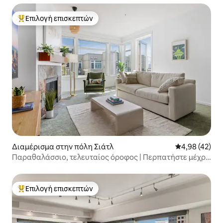
Επιλογή επισκεπτών
Κορυφαία επιλογή επισκεπτών
Διαμέρισμα στην πόλη Σιάτλ
Μέση βαθμολογ
4,98 (42)
Παραθαλάσσιο, τελευταίος όροφος | Περπατήστε μέχρι
το Pike Place + Πάρκινγκ
Επιλογή επισκεπτών
Κορυφαία επιλογή επισκεπτών