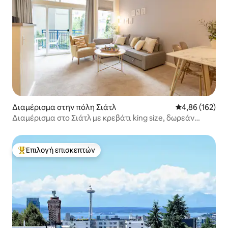
Διαμέρισμα στην πόλη Σιάτλ
Μέση βαθμολογί
4,86 (162)
Διαμέρισμα στο Σιάτλ με κρεβάτι king size, δωρεάν
πάρκινγκ, πισίνα, κοντά στο Pike Place
Επιλογή επισκεπτών
Κορυφαία επιλογή επισκεπτών