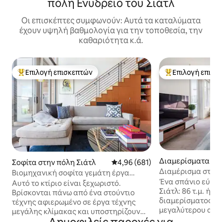
πόλη Ενυδρείο του Σιάτλ
Οι επισκέπτες συμφωνούν: Αυτά τα καταλύματα
έχουν υψηλή βαθμολογία για την τοποθεσία, την
καθαριότητα κ.ά.
Επιλογή επισκεπτών
Επιλογή επισκ
Κορυφαία επιλογή επισκεπτών
Κορυφαία επιλογ
Διαμερίσματα σε
Σοφίτα στην πόλη Σιάτλ
Μέση βαθμολογία: 4,96 στα 5, 6
4,96 (681)
οικία στην πόλη Σ
Διαμέρισμα στην 
Βιομηχανική σοφίτα γεμάτη έργα
Περπατήστε μέχρι 
Ένα σπάνιο εύρημ
τέχνης στο South Lake Union
Αυτό το κτίριο είναι ξεχωριστό.
Γκαράζ
Σιάτλ: 86 τ.μ. ήσ
Βρίσκονται πάνω από ένα στούντιο
διαμερίσματος σ
τέχνης αφιερωμένο σε έργα τέχνης
μεγαλύτερου από 
μεγάλης κλίμακας και υποστηρίζουν
σουίτες ξενοδοχε
την αποστολή της Mad Art. Μία από τις