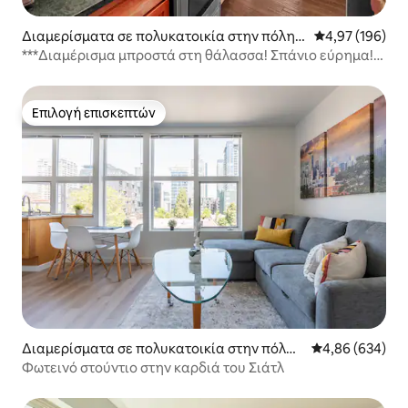
Διαμερίσματα σε πολυκατοικία στην πόλη Σ
Μέση βαθμολογί
4,97 (196)
ιάτλ
***Διαμέρισμα μπροστά στη θάλασσα! Σπάνιο εύρημα!
Δωρεάν πάρκινγκ!***
Επιλογή επισκεπτών
Επιλογή επισκεπτών
Διαμερίσματα σε πολυκατοικία στην πόλη
Μέση βαθμολογί
4,86 (634)
Σιάτλ
Φωτεινό στούντιο στην καρδιά του Σιάτλ