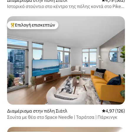
Διαμέρισμα στην πόλη Σιάτλ
Μέση βαθμολογί
4,79 (562)
Ιστορικό στούντιο στο κέντρο της πόλης κοντά στο Pike
place + πάρκινγκ
Επιλογή επισκεπτών
Κορυφαία επιλογή επισκεπτών
Διαμέρισμα στην πόλη Σιάτλ
Μέση βαθμολογί
4,97 (126)
Σουίτα με θέα στο Space Needle | Ταράτσα | Πάρκινγκ