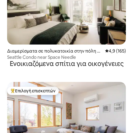
Διαμερίσματα σε πολυκατοικία στην πόλη Σι
Μέση βαθμολογ
4,9 (165)
άτλ
Seattle Condo near Space Needle
Ενοικιαζόμενα σπίτια για οικογένειες
Επιλογή επισκεπτών
Κορυφαία επιλογή επισκεπτών