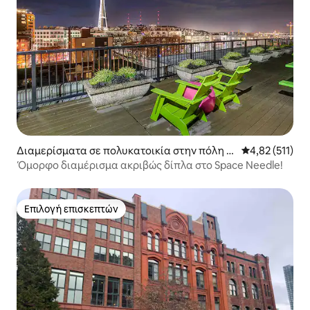
Διαμερίσματα σε πολυκατοικία στην πόλη Σι
Μέση βαθμολογ
4,82 (511)
άτλ
Όμορφο διαμέρισμα ακριβώς δίπλα στο Space Needle!
Επιλογή επισκεπτών
Επιλογή επισκεπτών