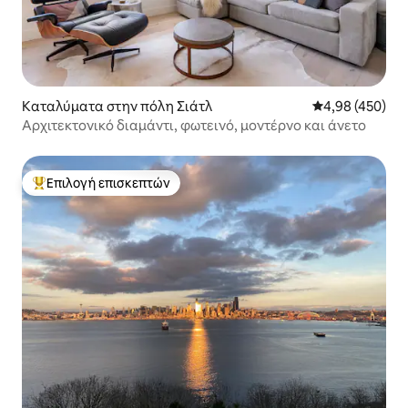
Καταλύματα στην πόλη Σιάτλ
Μέση βαθμολογί
4,98 (450)
Αρχιτεκτονικό διαμάντι, φωτεινό, μοντέρνο και άνετο
Επιλογή επισκεπτών
Κορυφαία επιλογή επισκεπτών