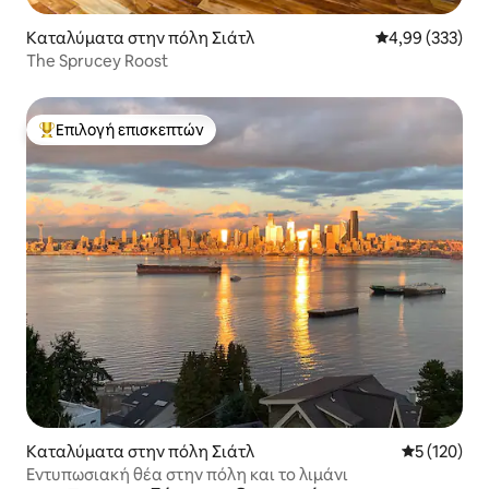
Καταλύματα στην πόλη Σιάτλ
Μέση βαθμολογί
4,99 (333)
The Sprucey Roost
Επιλογή επισκεπτών
Κορυφαία επιλογή επισκεπτών
Καταλύματα στην πόλη Σιάτλ
Μέση βαθμολ
5 (120)
Εντυπωσιακή θέα στην πόλη και το λιμάνι