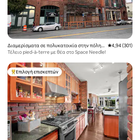
Διαμερίσματα σε πολυκατοικία στην πόλη Σ
Μέση βαθμολογί
4,94 (301)
ιάτλ
Τέλειο pied-à-terre με θέα στο Space Needle!
Επιλογή επισκεπτών
Κορυφαία επιλογή επισκεπτών