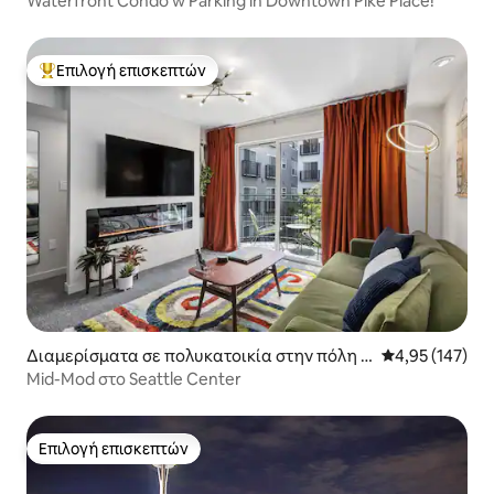
Waterfront Condo w Parking in Downtown Pike Place!
Επιλογή επισκεπτών
Κορυφαία επιλογή επισκεπτών
Διαμερίσματα σε πολυκατοικία στην πόλη Σ
Μέση βαθμολογί
4,95 (147)
ιάτλ
Mid-Mod στο Seattle Center
Επιλογή επισκεπτών
Επιλογή επισκεπτών