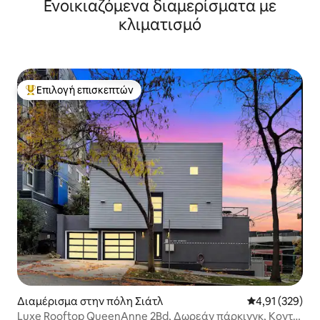
Ενοικιαζόμενα διαμερίσματα με
κλιματισμό
Επιλογή επισκεπτών
Κορυφαία επιλογή επισκεπτών
Διαμέρισμα στην πόλη Σιάτλ
Μέση βαθμολογί
4,91 (329)
Luxe Rooftop QueenAnne 2Bd, Δωρεάν πάρκινγκ, Κοντά