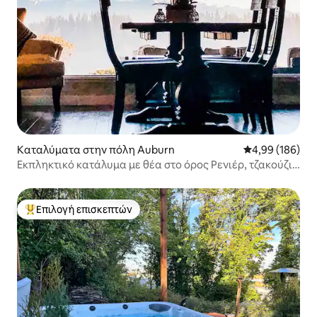
Καταλύματα στην πόλη Auburn
Μέση βαθμολογί
4,99 (186)
Εκπληκτικό κατάλυμα με θέα στο όρος Ρενιέρ, τζακούζι,
τζάκι εξωτερικού χώρου.
Επιλογή επισκεπτών
Κορυφαία επιλογή επισκεπτών