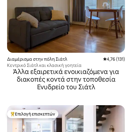
Διαμέρισμα στην πόλη Σιάτλ
Μέση βαθμολογ
4,76 (131)
Κεντρικό Σιάτλ και κλασική γοητεία
Άλλα εξαιρετικά ενοικιαζόμενα για
διακοπές κοντά στην τοποθεσία
Ενυδρείο του Σιάτλ
Επιλογή επισκεπτών
Κορυφαία επιλογή επισκεπτών