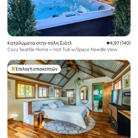
Καταλύματα στην πόλη Σιάτλ
Μέση βαθμολογί
4,97 (140)
Cozy Seattle Home + Hot Tub w/Space Needle View
Επιλογή επισκεπτών
Κορυφαία επιλογή επισκεπτών