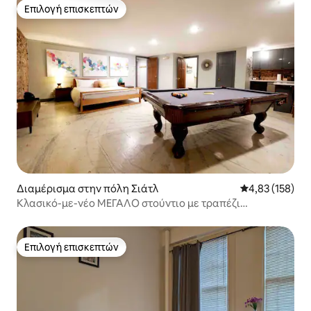
Επιλογή επισκεπτών
Επιλογή επισκεπτών
Διαμέρισμα στην πόλη Σιάτλ
Μέση βαθμολογί
4,83 (158)
Κλασικό-με-νέο ΜΕΓΆΛΟ στούντιο με τραπέζι
μπιλιάρδου
Επιλογή επισκεπτών
Επιλογή επισκεπτών