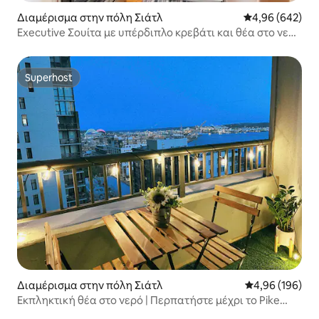
Διαμέρισμα στην πόλη Σιάτλ
Μέση βαθμολογί
4,96 (642)
Executive Σουίτα με υπέρδιπλο κρεβάτι και θέα στο νερό
κοντά στην αγορά Pike
Superhost
Superhost
Διαμέρισμα στην πόλη Σιάτλ
Μέση βαθμολογί
4,96 (196)
Εκπληκτική θέα στο νερό | Περπατήστε μέχρι το Pike
Place και το Pier62