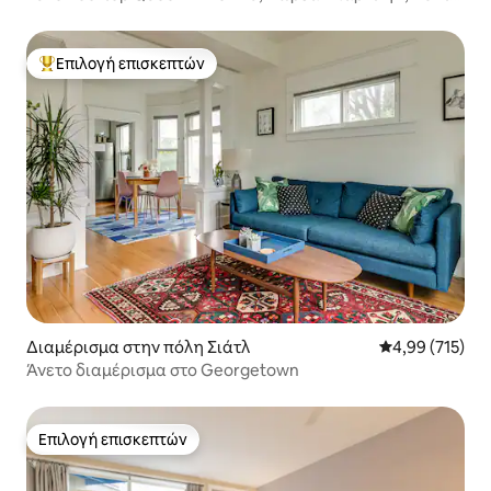
στο DT
Επιλογή επισκεπτών
Κορυφαία επιλογή επισκεπτών
Διαμέρισμα στην πόλη Σιάτλ
Μέση βαθμολογί
4,99 (715)
Άνετο διαμέρισμα στο Georgetown
Επιλογή επισκεπτών
Επιλογή επισκεπτών