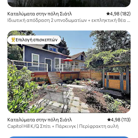
Καταλύματα στην πόλη Σιάτλ
Μέση βαθμολογί
4,98 (182)
Ιδιωτική απόδραση 2 υπνοδωματίων + εκπληκτική θέα +
σάουνα
Επιλογή επισκεπτών
Κορυφαία επιλογή επισκεπτών
Καταλύματα στην πόλη Σιάτλ
Μέση βαθμολογ
4,98 (113)
Capitol Hill K/Q Σπίτι + Πάρκινγκ | Περίφρακτη αυλή