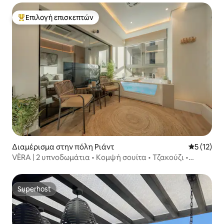
Επιλογή επισκεπτών
Κορυφαία επιλογή επισκεπτών
Διαμέρισμα στην πόλη Ριάντ
Μέση βαθμ
5 (12)
VÈRA | 2 υπνοδωμάτια • Κομψή σουίτα • Τζακούζι •
Αφορολόγητο
Superhost
Superhost