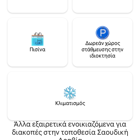
είναι καλυμμένα 
που τους δίνει μια
κοντά στην οδό Μι
γεμάτη εστιατόρι
και απέχει 7 λεπτ
Δωρεάν χώρος
Πισίνα
στάθμευσης στην
ιδιοκτησία
Κλιματισμός
Άλλα εξαιρετικά ενοικιαζόμενα για
διακοπές στην τοποθεσία Σαουδική