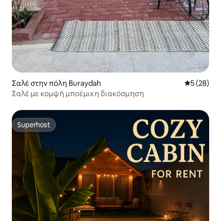
Σαλέ στην πόλη Buraydah
Μέση βαθμο
5 (28)
Σαλέ με κομψή μποέμικη διακόσμηση
Superhost
Superhost