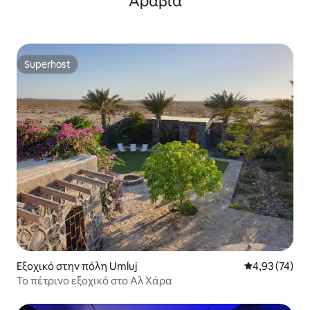
Αραβία
Superhost
Superhost
Εξοχικό στην πόλη Umluj
Μέση βαθμολογ
4,93 (74)
Το πέτρινο εξοχικό στο Αλ Χάρα