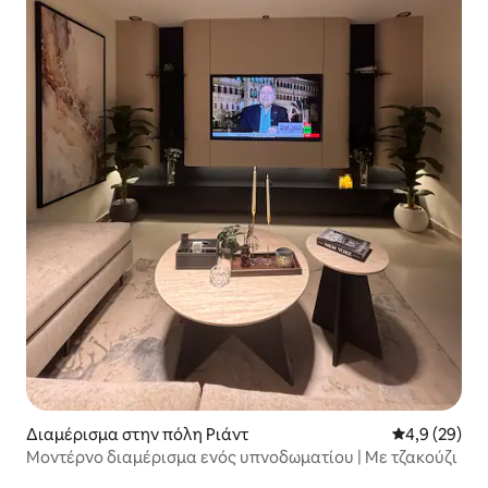
Διαμέρισμα στην πόλη Ριάντ
Μέση βαθμολο
4,9 (29)
Μοντέρνο διαμέρισμα ενός υπνοδωματίου | Με τζακούζι