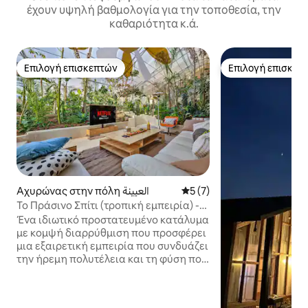
έχουν υψηλή βαθμολογία για την τοποθεσία, την
καθαριότητα κ.ά.
Επιλογή επισκεπτών
Επιλογή επισκεπ
Επιλογή επισκεπτών
Επιλογή επισκεπ
Αχυρώνας στην πόλη العيينة
Μέση βαθμολογία: 5 στα 5,
5 (7)
Το Πράσινο Σπίτι (τροπική εμπειρία) -
Burttel Wadi Hanifa
Ένα ιδιωτικό προστατευμένο κατάλυμα
με κομψή διαρρύθμιση που προσφέρει
μια εξαιρετική εμπειρία που συνδυάζει
την ήρεμη πολυτέλεια και τη φύση που
περιβάλλει το πράσινο σας σε έναν
προσεκτικά μελετημένο χώρο, όπου ο
απαλός φωτισμός ταιριάζει σε άνετες