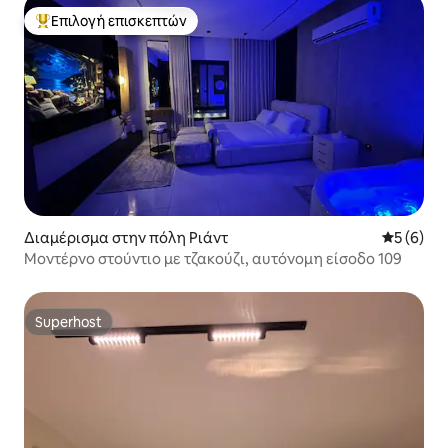
Επιλογή επισκεπτών
Κορυφαία επιλογή επισκεπτών
Διαμέρισμα στην πόλη Ριάντ
Μέση βαθμ
5 (6)
Μοντέρνο στούντιο με τζακούζι, αυτόνομη είσοδο 109
Superhost
Superhost