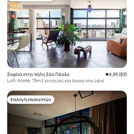
Σοφίτα στην πόλη Σάο Πάολο
Μέση βαθμολογ
4,95 (83)
Loft-Ateliê: 75m2 γοητείας και bossa στα ύψη!
Επιλογή επισκεπτών
Επιλογή επισκεπτών