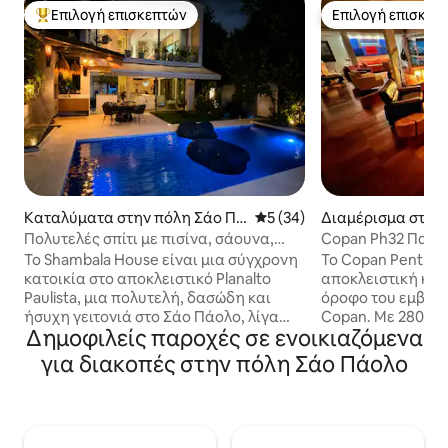
Επιλογή επισκεπτών
Επιλογή επισκεπ
Κορυφαία επιλογή επισκεπτών
Επιλογή επισκεπ
Καταλύματα στην πόλη Σάο Πά
Μέση βαθμολογία: 5 στα 5, 
5 (34)
Διαμέρισμα στην
ολο
Πάολο
Πολυτελές σπίτι με πισίνα, σάουνα,
Copan Ph32 Πανο
τζακούζι 2 χλμ. Moema
Τελευταίος όροφο
Το Shambala House είναι μια σύγχρονη
Το Copan Penthou
κατοικία στο αποκλειστικό Planalto
αποκλειστική κατ
Paulista, μια πολυτελή, δασώδη και
όροφο του εμβλημ
ήσυχη γειτονιά στο Σάο Πάολο, λίγα
Copan. Με 280 τ.μ
Δημοφιλείς παροχές σε ενοικιαζόμενα
λεπτά από το Moema, το αεροδρόμιο
διαμέρισμα στο κ
Congonhas και το πάρκο Ibirapuera, σε
εντυπωσιακή παν
για διακοπές στην πόλη Σάο Πάολο
μια περιοχή όπου δεν υπάρχει θόρυβος
Πάολο. Ο χώρος σ
από αεροπλάνα. Περιτριγυρισμένο από
σύγχρονη αρχιτεκ
πλούσια φύση και μινιμαλιστική
βραζιλιάνικη τέχ
αρχιτεκτονική, προσφέρει μια εμπειρία
γεμάτα βιβλία, δ