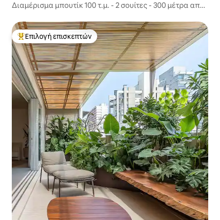
Διαμέρισμα μπουτίκ 100 τ.μ. - 2 σουίτες - 300 μέτρα από
τη λεωφόρο Paulista
Επιλογή επισκεπτών
Κορυφαία επιλογή επισκεπτών