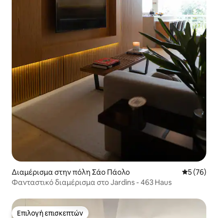
Διαμέρισμα στην πόλη Σάο Πάολο
Μέση βαθμο
5 (76)
Φανταστικό διαμέρισμα στο Jardins - 463 Haus
Επιλογή επισκεπτών
Επιλογή επισκεπτών