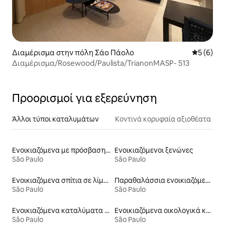
Διαμέρισμα στην πόλη Σάο Πάολο
Μέση βαθμ
5 (6)
Διαμέρισμα/Rosewood/Paulista/TrianonMASP- 513
Προορισμοί για εξερεύνηση
Άλλοι τύποι καταλυμάτων
Κοντινά κορυφαία αξιοθέατα
Ενοικιαζόμενα με πρόσβαση σε παραλία
Ενοικιαζόμενοι ξενώνες
São Paulo
São Paulo
Ενοικιαζόμενα σπίτια σε λίμνη
Παραθαλάσσια ενοικιαζόμενα
São Paulo
São Paulo
Ενοικιαζόμενα καταλύματα με πισίνα
Ενοικιαζόμενα οικολογικά καταλύματα στη φύση
São Paulo
São Paulo