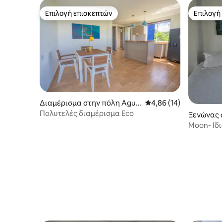
Επιλογή επισκεπτών
Επιλογή
Επιλογή επισκεπτών
Επιλογή
Διαμέρισμα στην πόλη Agua
Μέση βαθμολογία: 4,86
4,86 (14)
dulce
Πολυτελές διαμέρισμα Eco
Ξενώνας σ
nd Santa C
Moon- Ιδ