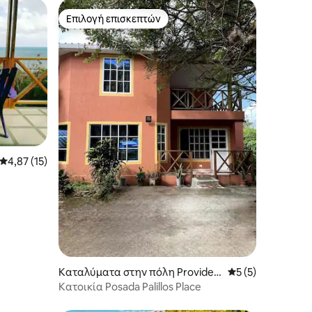
Επιλογή επισκεπτών
Επιλογή επισκεπτών
Μέση βαθμολογία: 4,87 στα 5, 15 κριτικές
4,87 (15)
Καταλύματα στην πόλη Providen
Μέση βαθμολογία:
5 (5)
cia
Κατοικία Posada Palillos Place