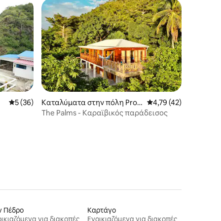
Μέση βαθμολογία: 5 στα 5, 36 κριτικές
5 (36)
Καταλύματα στην πόλη Provi
Μέση βαθμολογία: 4,7
4,79 (42)
dencia
The Palms - Καραϊβικός παράδεισος
ν Πέδρο
Καρτάγο
ικιαζόμενα για διακοπές
Ενοικιαζόμενα για διακοπές