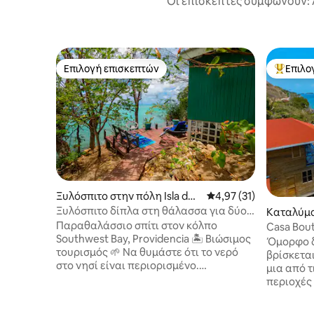
Οι επισκέπτες συμφωνούν: 
Επιλογή επισκεπτών
Επιλο
Επιλογή επισκεπτών
Κορυφαί
Ξυλόσπιτο στην πόλη Isla de
Μέση βαθμολογία: 4,97
4,97 (31)
Providencia
Ξυλόσπιτο δίπλα στη θάλασσα για δύο
Καταλύμ
άτομα στην Providencia
Παραθαλάσσιο σπίτι στον κόλπο
Casa Bout
Southwest Bay, Providencia 🏝️ Βιώσιμος
Όμορφο δ
τουρισμός 🌱 Να θυμάστε ότι το νερό
βρίσκετα
στο νησί είναι περιορισμένο.
μια από τ
Απολαύστε τη διαμονή σας με
περιοχές
προσοχή. ✨ Λίγα μόλις βήματα από τη
σύνδεση S
θάλασσα ✨ Άνετο και φρέσκο κρεβάτι
ανοιχτή 