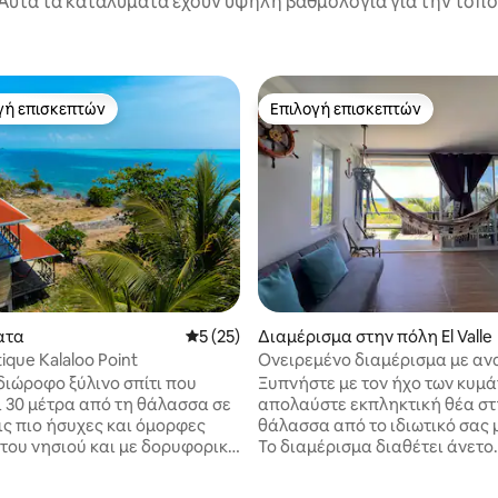
Αυτά τα καταλύματα έχουν υψηλή βαθμολογία για την τοποθ
γή επισκεπτών
Επιλογή επισκεπτών
α επιλογή επισκεπτών
Επιλογή επισκεπτών
 στα 5, 31 κριτικές
ατα
Μέση βαθμολογία: 5 στα 5, 25 κριτικές
5 (25)
Διαμέρισμα στην πόλη El Valle
ique Kalaloo Point
Ονειρεμένο διαμέρισμα με αν
ιώροφο ξύλινο σπίτι που
Ξυπνήστε με τον ήχο των κυμά
ι 30 μέτρα από τη θάλασσα σε
απολαύστε εκπληκτική θέα στ
ις πιο ήσυχες και όμορφες
θάλασσα από το ιδιωτικό σας 
 του νησιού και με δορυφορική
Το διαμέρισμα διαθέτει άνετο
tarlink. Διαθέτει μια μοντέρνα
υπνοδωμάτιο με ιδιωτικό μπάν
κουζίνα σε μια ευρύχωρη
πλήρως εξοπλισμένη κουζίνα 