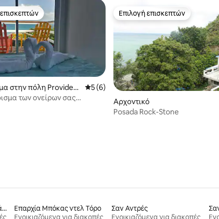
 επισκεπτών
Επιλογή επισκεπτών
 επισκεπτών
Επιλογή επισκεπτών
μα στην πόλη Providen
Μέση βαθμολογία: 5 στα 5, 6 κριτικές
5 (6)
ρισμα των ονείρων σας
Αρχοντικό
στη θάλασσα! - Α1
Posada Rock-Stone
9 στα 5, 9 κριτικές
Πουέρτο Βιέχο ντε Ταλαμάνκα
Επαρχία Μπόκας ντελ Τόρο
Σαν Αντρές
Σα
ές
Ενοικιαζόμενα για διακοπές
Ενοικιαζόμενα για διακοπές
Ενο