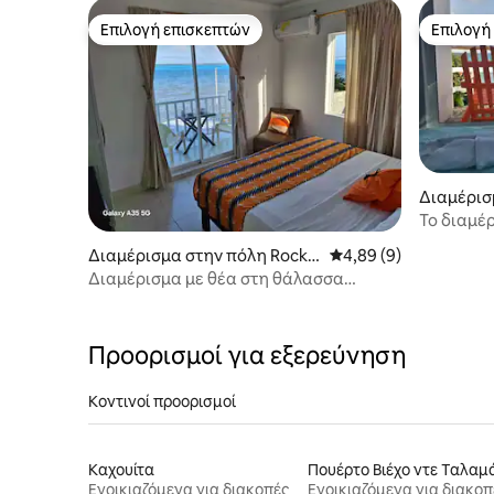
Επιλογή επισκεπτών
Επιλογή
Επιλογή επισκεπτών
Επιλογή
Διαμέρισ
cia Isla
Το διαμέ
μπροστά 
Διαμέρισμα στην πόλη Rocky
Μέση βαθμολογία: 4,8
4,89 (9)
Point
Διαμέρισμα με θέα στη θάλασσα
Providencia isla 305
Προορισμοί για εξερεύνηση
Κοντινοί προορισμοί
Καχουίτα
Ενοικιαζόμενα για διακοπές
Ενοικιαζόμενα για διακοπ