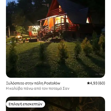
Ξυλόσπιτο στην πόλη Postołów
Μέση βαθμολογ
4,93 (60)
Η καλύβα πάνω από τον ποταμό Σαν
Επιλογή επισκεπτών
Επιλογή επισκεπτών