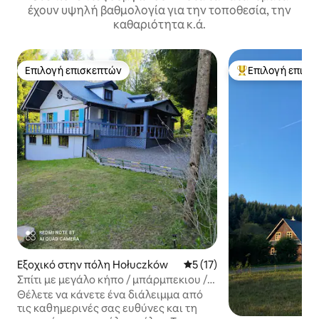
έχουν υψηλή βαθμολογία για την τοποθεσία, την
καθαριότητα κ.ά.
Επιλογή επισκεπτών
Επιλογή επισκ
Επιλογή επισκεπτών
Κορυφαία επιλογ
Εξοχικό στην πόλη Hołuczków
Μέση βαθμολογία: 5 στα 5, 
5 (17)
Σπίτι με μεγάλο κήπο / μπάρμπεκιου /
ποδήλατα / ξαπλώστρες
Θέλετε να κάνετε ένα διάλειμμα από
τις καθημερινές σας ευθύνες και τη