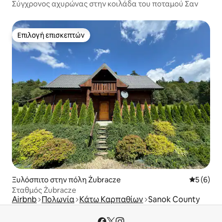
Σύγχρονος αχυρώνας στην κοιλάδα του ποταμού Σαν
Επιλογή επισκεπτών
Επιλογή επισκεπτών
Ξυλόσπιτο στην πόλη Żubracze
Μέση βαθμ
5 (6)
Σταθμός Żubracze
Airbnb
Πολωνία
Κάτω Καρπαθίων
Sanok County