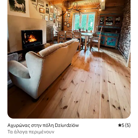
Αχυρώνας στην πόλη Dziurdziów
Μέση βαθμ
5 (5)
Τα άλογα περιμένουν