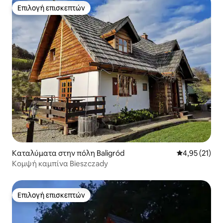
Επιλογή επισκεπτών
Επιλογή επισκεπτών
Καταλύματα στην πόλη Baligród
Μέση βαθμολο
4,95 (21)
Κομψή καμπίνα Bieszczady
Επιλογή επισκεπτών
Επιλογή επισκεπτών