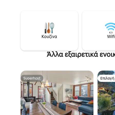
ατμού εί
πέστροφες και βίδρες! 12,5 μίλια από το
χαρακτηρ
κέντρο του Τελουράιντ. Είναι «κοντά»
ξύλινου σ
και υπέροχο. Το σπίτι βρίσκεται στη
τη σεζόν 
στάση του λεωφορείου. Διαφορετικά,
ή για πε
έχω ένα SUV, ένα τζιπ, ένα τροχόσπιτο
λουλούδια
cab-over και 1/2 ντουζίνα μοτοσικλέτες
ιδανική τοποθεσία
για ενοικίαση! Τα κατοικίδια
παιχνίδια
Κουζίνα
Wifi
επιτρέπονται! Προσκαλούνται
πεζοπορί
πολιτισμένοι άνθρωποι. Τα άγρια
χειμώνα.
παιδιά είναι εντάξει. Τα ανθρώπινα
διανυκτε
«ζώα» να μην κάνουν αίτηση. Είναι ένα
Άλλα εξαιρετικά ενοι
γλυκό εξοχικό σπίτι, όχι το «Animal
House» κάποιου, εντάξει;
Superhost
Επιλογή
Superhost
Επιλογή