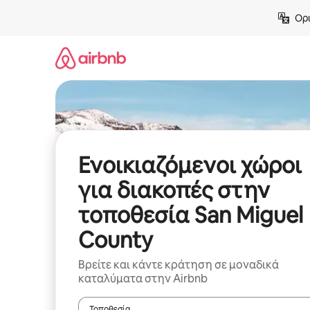
Μετάβαση
Ορι
στο
περιεχόμενο
Ενοικιαζόμενοι χώροι
για διακοπές στην
τοποθεσία San Miguel
County
Βρείτε και κάντε κράτηση σε μοναδικά
καταλύματα στην Airbnb
Τοποθεσία