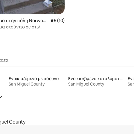
μα στην πόλη Norwoo
Μέση βαθμολογία: 5 στα 5, 10 κριτικές
5 (10)
α στούντιο σε στιλ
σσας.
έατα
Ενοικιαζόμενα με σάουνα
Ενοικιαζόμενα καταλύματα με πισίνα
San Miguel County
San Miguel County
San
guel County