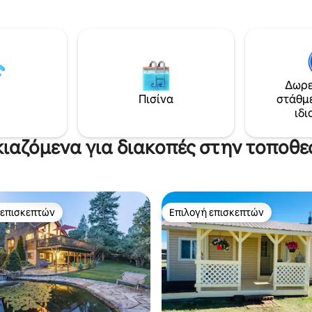
εστιατόρια, γκαλερί, καταστή
ναι μερικά μόνο από τα ήρεμα
μουσικά φεστιβάλ. Παρκάρετε
ιστικά αυτού του οικολογικού
αυτοκίνητό σας και περπατήσ
πιτιού. Είτε επισκέπτεστε για
παντού! Το νέο τζακούζι είναι 
του σκι, για να δείτε τα φύλλα
Άδεια επιχείρησης #00651 Λάβετε
ζοπορία στα καλοκαιρινά άγρια
υπόψη ότι η τελεφερίκ είναι κ
, αυτό το σπίτι είναι η
εκτός περιόδου/κατά την περί
. Παρέχονται δωρεάν
Δωρε
λάσπη…
 χιονιού και ραβδί/σακίδιο
Πισίνα
στάθμ
ας. Απαιτείται 4WD τον
ιδι
 Τουλάχιστον 30
ρεύσεις.
κιαζόμενα για διακοπές στην τοποθε
 επισκεπτών
Επιλογή επισκεπτών
 επισκεπτών
Επιλογή επισκεπτών