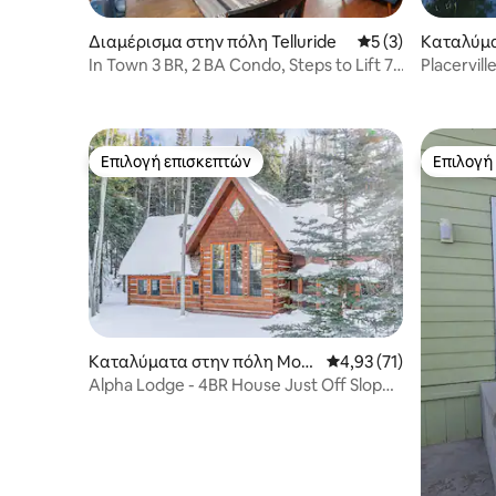
Διαμέρισμα στην πόλη Telluride
Μέση βαθμολογία: 
5 (3)
Καταλύμα
rado
In Town 3 BR, 2 BA Condo, Steps to Lift 7,
Placervil
Grocery
αυλή, ιδι
Επιλογή επισκεπτών
Επιλογή
Επιλογή επισκεπτών
Επιλογή
Καταλύματα στην πόλη Mou
Μέση βαθμολογία: 4,93
4,93 (71)
ntain Village
Alpha Lodge - 4BR House Just Off Slopes
- Hot Tub