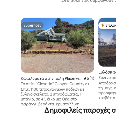
Οι επισκέπτες συμφωνούν: 
Superhost
Επιλο
Superhost
Κορυφαί
Ξυλόσπιτο
Ξύλινο σπ
Καταλύματα στην πόλη Placervill
Μέση βαθμολογία: 
5 (4)
στο βουν
Αποδράστ
e
Το σπίτι "Close-In" Canyon Country στο
τη μαγευ
Τελουράιντ.
Σπίτι 1100 τετραγωνικών ποδιών με
προσφέρε
ξύλινο σκελετό, 2 υπνοδωμάτια, 1
κρεβάτια 
μπάνιο, σε 4,5 έικρ με: Θέα στο
Βρίσκεται
φαράγγι, βεράντα, κρυστάλλινη
του Τελου
Δημοφιλείς παροχές σε
λιμνούλα κολύμβησης και ποτάμι
Το τζακού
απέναντι με παραλία, ράφτινγκ, κανό,