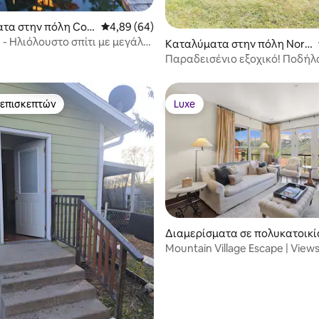
5 στα 5, 3 κριτικές
τα στην πόλη Colo
Μέση βαθμολογία: 4,89 στα 5, 64 κριτικές
4,89 (64)
le - Ηλιόλουστο σπίτι με μεγάλη
Καταλύματα στην πόλη Nor
ωτικό
wood
Παραδεισένιο εξοχικό! Ποδήλ
Norwood, λεωφορείο 2 Tellurid
 επισκεπτών
Luxe
 επισκεπτών
Luxe
 στα 5, 71 κριτικές
Διαμερίσματα σε πολυκατοικί
την πόλη Mountain Village
Mountain Village Escape | View
Shower