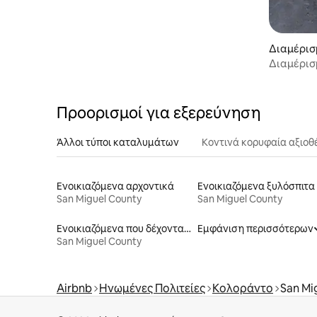
Διαμέρισ
d
Διαμέρισμ
καουμπόι
Προορισμοί για εξερεύνηση
Άλλοι τύποι καταλυμάτων
Κοντινά κορυφαία αξιοθ
Ενοικιαζόμενα αρχοντικά
Ενοικιαζόμενα ξυλόσπιτα
San Miguel County
San Miguel County
Ενοικιαζόμενα που δέχονται κατοικίδια
Εμφάνιση περισσότερων
San Miguel County
Airbnb
Ηνωμένες Πολιτείες
Κολοράντο
San Mi